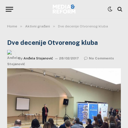
»
»
Home
Aktivni građani
Dve decenije Otvorenog kluba
Dve decenije Otvorenog kluba
By
Anđela Stojanović
28/02/2017
No Comments