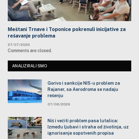
Meštani Trnave i Toponice pokrenuli inicijative za
rešavanje problema
27/07/2026
Comments are closed.
ANALIZIRALI SMO
Gorivo i sankcije NIS-u problem za
Rajaner, sa Aerodroma se nadaju
rešenju
07/08/2026
Niš i večiti problem pasa lutalica:
Između ljubavi i straha od životinja, uz
ignorisanje sopstvenih propisa