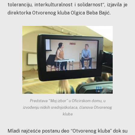
toleranciju, interkulturalnost i solidarnost“, izjavila je
direktorka Otvorenog kluba Olgica Beba Bajić.
Predstava “Moj izbor” u Oficirskom domu, u
izvođenju niških srednjoškolaca, članova Otvorenog
kluba
Mladi najčešće postanu deo “Otvorenog kluba” dok su