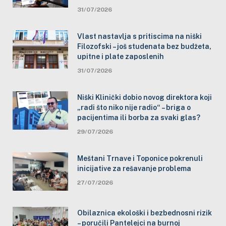
31/07/2026
Vlast nastavlja s pritiscima na niški
Filozofski – još studenata bez budžeta,
upitne i plate zaposlenih
31/07/2026
Niški Klinički dobio novog direktora koji
„radi što niko nije radio“ – briga o
pacijentima ili borba za svaki glas?
29/07/2026
Meštani Trnave i Toponice pokrenuli
inicijative za rešavanje problema
27/07/2026
Obilaznica ekološki i bezbednosni rizik
– poručili Pantelejci na burnoj