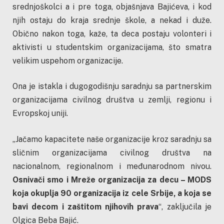
srednjoškolci a i pre toga, objašnjava Bajićeva, i kod
njih ostaju do kraja srednje škole, a nekad i duže.
Obično nakon toga, kaže, ta deca postaju volonteri i
aktivisti u studentskim organizacijama, što smatra
velikim uspehom organizacije.
Ona je istakla i dugogodišnju saradnju sa partnerskim
organizacijama civilnog društva u zemlji, regionu i
Evropskoj uniji.
„Jačamo kapacitete naše organizacije kroz saradnju sa
sličnim organizacijama civilnog društva na
nacionalnom, regionalnom i međunarodnom nivou.
Osnivači smo i Mreže organizacija za decu – MODS
koja okuplja 90 organizacija iz cele Srbije, a koja se
bavi decom i zaštitom njihovih prava
“, zaključila je
Olgica Beba Bajić.