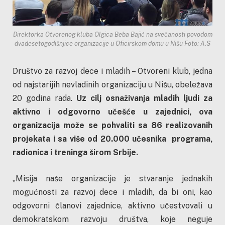
Direktorka Otvorenog kluba Olgica Beba Bajić na svečanosti povodom
dvadesetogodišnjice organizacije u Oficirskom domu u Nišu Foto: A.S
Društvo za razvoj dece i mladih – Otvoreni klub, jedna
od najstarijih nevladinih organizaciju u Nišu, obeležava
20 godina rada.
Uz cilj osnaživanja mladih ljudi za
aktivno i odgovorno učešće u zajednici, ova
organizacija može se pohvaliti sa 86 realizovanih
projekata i sa više od 20.000 učesnika programa,
radionica i treninga širom Srbije.
„Misija naše organizacije je stvaranje jednakih
mogućnosti za razvoj dece i mladih, da bi oni, kao
odgovorni članovi zajednice, aktivno učestvovali u
demokratskom razvoju društva, koje neguje