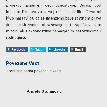
projekat namenjen deci Jugoslavije. Danas, pod
imenom Društvo za razvoj dece i mladih – Otvoreni
klub, nastavljaju da se intenzivno bave zaštitom prava
dece, inkluzivnim obrazovanjem i zapošljavanjem
mladih, ali i aktivnostima namenjenim nastavnicima i
roditeljima.
Facebook
Tweet
LinkedIn
Email
Povezane Vesti
Trenutno nema povezanih vesti.
Anđela Stojanović