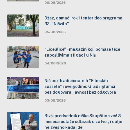
06/08/2026
Džez, domaći rok i teatar deo programa
32. “Nišvila”
05/08/2026
“Liceulice” – magazin koji pomaže teže
zapošljivima stigao i u Niš
04/08/2026
Niš bez tradicionalnih “Filmskih
susreta” i ove godine: Grad i glumci
bez dogovora, javnost bez odgovora
03/08/2026
Bivši predsednik niške Skupštine već 3
meseca odlaže odlazak u zatvor, i dalje
neizvesno kada ide