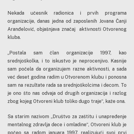
Nekada učesnik radionica i prvih programa
organizacije, danas jedna od zaposlenih Jovana Čanji
Aranđelović, objašnjava značaj aktivnosti Otvorenog
kluba.
„Postala sam član organizacije 1997, kao
srednjoškolka, i to iskustvo je neprocenjivo. Kasnije
sam počela da organizujem razne aktivnosti, a sada
već deset godina radim u Otvorenom klubu i ponosna
sam na rezultate rada sa srednjoškolcima i decom. To
je ono što nas odvaja od drugih organizacija i razlog
zbog kojeg Otvoreni klub toliko dugo traje“, kaže ona.
Sa starim nazivom „Društvo za zaštitu i unapređenje
mentalnog zdravlja dece i omladine“, Otvoreni klub je
počeo sa radom januara 1997, realizujući svoj prvi