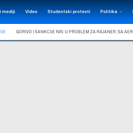
 mediji
Video
Studentski protesti
Politika
IJE