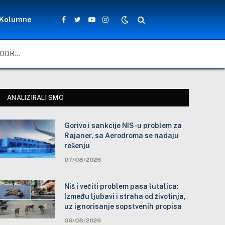
Kolumne
Facebook
Twitter
YouTube
Instagram
GORIVO I SANKCIJE NIS-U PROBLEM ZA RAJANER, SA AERODROMA SE NADAJU REŠENJU
ANALIZIRALI SMO
Gorivo i sankcije NIS-u problem za
Rajaner, sa Aerodroma se nadaju
rešenju
07/08/2026
Niš i večiti problem pasa lutalica:
Između ljubavi i straha od životinja,
uz ignorisanje sopstvenih propisa
06/08/2026