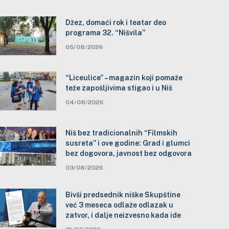
Džez, domaći rok i teatar deo
programa 32. “Nišvila”
05/08/2026
“Liceulice” – magazin koji pomaže
teže zapošljivima stigao i u Niš
04/08/2026
Niš bez tradicionalnih “Filmskih
susreta” i ove godine: Grad i glumci
bez dogovora, javnost bez odgovora
03/08/2026
Bivši predsednik niške Skupštine
već 3 meseca odlaže odlazak u
zatvor, i dalje neizvesno kada ide