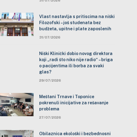
31/07/2026
Vlast nastavlja s pritiscima na niški
Filozofski – još studenata bez
budžeta, upitne i plate zaposlenih
31/07/2026
Niški Klinički dobio novog direktora
koji „radi što niko nije radio“ – briga
o pacijentima ili borba za svaki
glas?
29/07/2026
Meštani Trnave i Toponice
pokrenuli inicijative za rešavanje
problema
27/07/2026
Obilaznica ekološki i bezbednosni