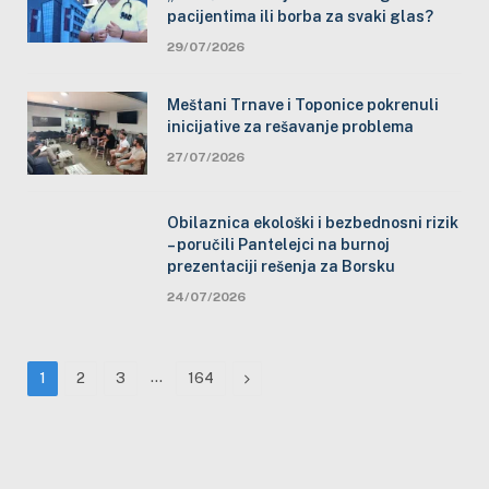
pacijentima ili borba za svaki glas?
29/07/2026
Meštani Trnave i Toponice pokrenuli
inicijative za rešavanje problema
27/07/2026
Obilaznica ekološki i bezbednosni rizik
– poručili Pantelejci na burnoj
prezentaciji rešenja za Borsku
24/07/2026
…
Next
1
2
3
164