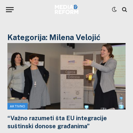
Kategorija:
Milena Velojić
AKTIVNO
“Važno razumeti šta EU integracije
suštinski donose građanima”