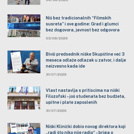
Niš bez tradicionalnih “Filmskih
susreta” i ove godine: Grad i glumci
bez dogovora, javnost bez odgovora
03/08/2026
Bivši predsednik niške Skupštine već 3
meseca odlaže odlazak u zatvor, i dalje
neizvesno kada ide
31/07/2026
Vlast nastavlja s pritiscima na niški
Filozofski – još studenata bez budžeta,
upitne i plate zaposlenih
31/07/2026
Niški Klinički dobio novog direktora koji
„radi što niko nije radio“ – briga o