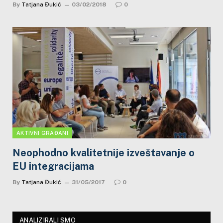
By
Tatjana Đukić
03/02/2018
0
AKTIVNI GRAĐANI
Neophodno kvalitetnije izveštavanje o
EU integracijama
By
Tatjana Đukić
31/05/2017
0
ANALIZIRALI SMO