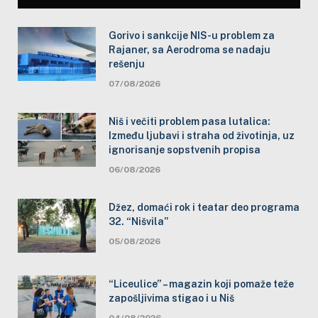
Gorivo i sankcije NIS-u problem za
Rajaner, sa Aerodroma se nadaju
rešenju
07/08/2026
Niš i večiti problem pasa lutalica:
Između ljubavi i straha od životinja, uz
ignorisanje sopstvenih propisa
06/08/2026
Džez, domaći rok i teatar deo programa
32. “Nišvila”
05/08/2026
“Liceulice” – magazin koji pomaže teže
zapošljivima stigao i u Niš
04/08/2026