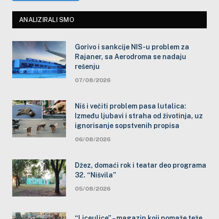
ANALIZIRALI SMO
Gorivo i sankcije NIS-u problem za
Rajaner, sa Aerodroma se nadaju
rešenju
07/08/2026
Niš i večiti problem pasa lutalica:
Između ljubavi i straha od životinja, uz
ignorisanje sopstvenih propisa
06/08/2026
Džez, domaći rok i teatar deo programa
32. “Nišvila”
05/08/2026
“Liceulice” – magazin koji pomaže teže