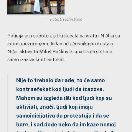
Foto: Davorin Dinić
Policija je u subotu ujutru kucala na vrata i Nišlija sa
istim upozorenjem. Jedan od učesnika protesta u
Nišu, aktivista Miloš Bošković smatra da se time
samo izaziva kontraefekat.
Nije to trebalo da rade, to će samo
kontraefekat kod ljudi da izazove.
Mahom su izgleda išli kod ljudi koji su
aktivisti, znači, ljudi koji imaju
samoinicijativu da protestuju i da se
bore, i sad dođe neko da im kaže nemoj