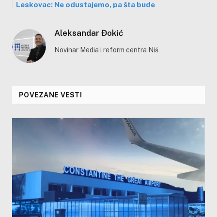
Leskovac: Ne odustajemo, pa šta bude
Aleksandar Đokić
Novinar Media i reform centra Niš
POVEZANE VESTI