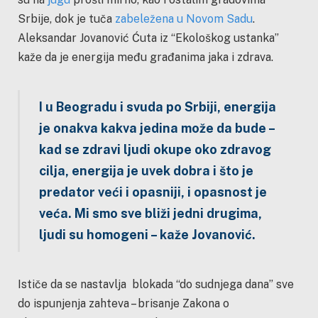
Srbije, dok je tuča
zabeležena u Novom Sadu
.
Aleksandar Jovanović Ćuta iz “Ekološkog ustanka”
kaže da je energija među građanima jaka i zdrava.
I u Beogradu i svuda po Srbiji, energija
je onakva kakva jedina može da bude –
kad se zdravi ljudi okupe oko zdravog
cilja, energija je uvek dobra i što je
predator veći i opasniji, i opasnost je
veća. Mi smo sve bliži jedni drugima,
ljudi su homogeni
– kaže Jovanović.
Ističe da se nastavlja blokada “do sudnjega dana” sve
do ispunjenja zahteva – brisanje Zakona o