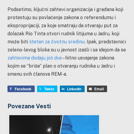
Podsetimo, ključni zahtevi organizacija i građana koji
protestuju su povlačenje zakona o referendumu i
eksproprijaciji, za koje smatraju da otvaraju put za
dolazak Rio Tinta otvori rudnik litijuma u Jadru, koji
može biti
štetan za životnu sredinu.
Ipak, predstavnici
zeleno-levog bloka su u javnost izašli i sa idejom da se
zahtevima dodaju još dva
– hitno usvajanje zakona
kojim se “briše” plan o otvaranju rudnika u Jadru i
smenu svih članova REM-a.
Facebook
Tweet
LinkedIn
Email
Povezane Vesti