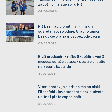
zapošljivima stigao i u Niš
04/08/2026
Niš bez tradicionalnih “Filmskih
susreta” i ove godine: Grad i glumci
bez dogovora, javnost bez odgovora
03/08/2026
Bivši predsednik niške Skupštine već 3
meseca odlaže odlazak u zatvor, i dalje
neizvesno kada ide
31/07/2026
Vlast nastavlja s pritiscima na niški
Filozofski – još studenata bez budžeta,
upitne i plate zaposlenih
31/07/2026