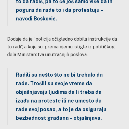
to da radiš, pa to će još samo više da ih
pogura da rade to i da protestuju
–
navodi Bošković.
Dodaje da je “policija očigledno dobila instrukcije da
to radi”, a koje su, prema njemu, stigle iz političkog
dela Ministarstva unutrašnjih poslova.
Radili su nešto što ne bi trebalo da
rade. Trošili su svoje vreme da
objašnjavaju ljudima da li treba da
izađu na proteste ili ne umesto da
rade svoj posao, a to je da osiguraju
bezbednost građana
– objašnjava.