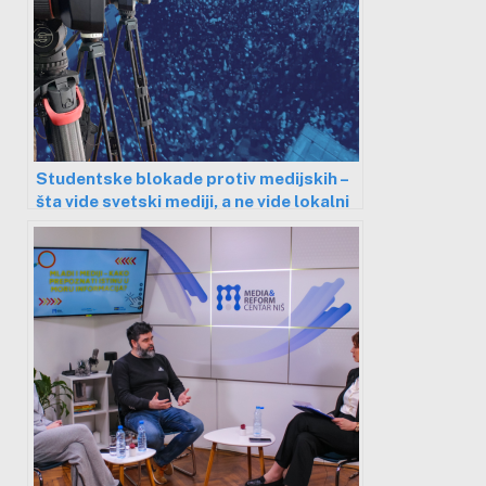
Studentske blokade protiv medijskih –
šta vide svetski mediji, a ne vide lokalni
u Nišu