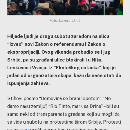
Foto: Davorin Dinić
Hiljade ljudi je drugu subotu zaredom na ulicu
“izveo” novi Zakon o referendumu i Zakon o
eksproprijaciji. Ovog vikenda probudio se i jug
Srbije, pa su građani ulice blokirali i u Nišu,
Leskovcu i Vranju. Iz “Ekološkog ustanka”, koji je
jedan od organizatora skupa, kažu da neće stati do
ispunjenja zahteva.
Stihovi pesme “Domovina se brani lepotom”, “Ne
damo našu zemlju”, “Rio Tinto, marš sa Drine” – bili su
samo neki od transparenata građana koji su mogli da
se vide u subotu na protestima širom Srbije. Protesti
su na
jugu
prošli mirno, kao i ostalim gradovima