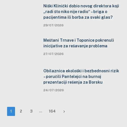
Niški Klinički dobio novog direktora koji
„radi što niko nije radio“ – briga o
pacijentima ili borba za svaki glas?
29/07/2026
Meštani Trnave i Toponice pokrenuli
inicijative za rešavanje problema
27/07/2026
Obilaznica ekološki i bezbednosni rizik
– poručili Pantelejci na burnoj
prezentaciji rešenja za Borsku
24/07/2026
…
Next
1
2
3
164