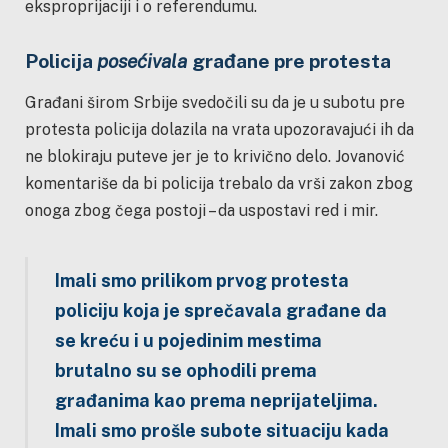
eksproprijaciji i o referendumu.
Policija
posećivala
građane pre protesta
Građani širom Srbije svedočili su da je u subotu pre
protesta policija dolazila na vrata upozoravajući ih da
ne blokiraju puteve jer je to krivično delo. Jovanović
komentariše da bi policija trebalo da vrši zakon zbog
onoga zbog čega postoji – da uspostavi red i mir.
Imali smo prilikom prvog protesta
policiju koja je sprečavala građane da
se kreću i u pojedinim mestima
brutalno su se ophodili prema
građanima kao prema neprijateljima.
Imali smo prošle subote situaciju kada