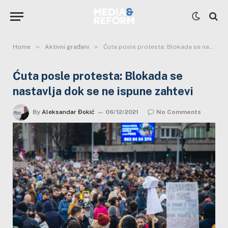
»
»
Home
Aktivni građani
Ćuta posle protesta: Blokada se nastavlja dok se ne ispune zahtevi
Ćuta posle protesta: Blokada se
nastavlja dok se ne ispune zahtevi
By
Aleksandar Đokić
06/12/2021
No Comments