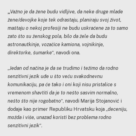
„
Važno je da žene budu vidljive, da neke druge mlade
žene/devojke koje tek odrastaju, planiraju svoj život,
maštaju o nekoj profesiji ne budu uskraćene za to samo
zato što su ženskog pola, bilo da žele da budu
astronautkinje, vozačice kamiona, vojnikinje,
direktorke, šumarke
“, navodi ona.
„
Jedan od načina je da se trudimo i težimo da rodno
senzitivni jezik uđe u što veću svakodnevnu
komunikaciju, pa će tako i oni koji nisu pristalice s
vremenom shavtiti da je to nešto sasvim normalno,
nešto što nije rogobatno
“, navodi Marija Stojanović i
dodaje kao primer Republiku Hrvatsku koja „
deceniju,
možda i više, unazad koristi bez problema rodno
senzitivni jezik
“.