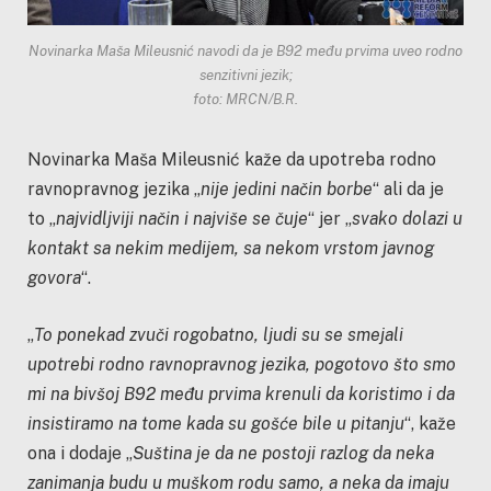
Novinarka Maša Mileusnić navodi da je B92 među prvima uveo rodno
senzitivni jezik;
foto: MRCN/B.R.
Novinarka Maša Mileusnić kaže da upotreba rodno
ravnopravnog jezika „
nije jedini način borbe
“ ali da je
to „
najvidljviji način i najviše se čuje
“ jer „
svako dolazi u
kontakt sa nekim medijem, sa nekom vrstom javnog
govora
“.
„
To ponekad zvuči rogobatno, ljudi su se smejali
upotrebi rodno ravnopravnog jezika, pogotovo što smo
mi na bivšoj B92 među prvima krenuli da koristimo i da
insistiramo na tome kada su gošće bile u pitanju
“, kaže
ona i dodaje „
Suština je da ne postoji razlog da neka
zanimanja budu u muškom rodu samo, a neka da imaju