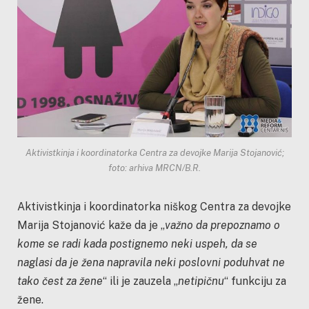
Aktivistkinja i koordinatorka Centra za devojke Marija Stojanović;
foto: arhiva MRCN/B.R.
Aktivistkinja i koordinatorka niškog Centra za devojke
Marija Stojanović kaže da je „
važno da prepoznamo o
kome se radi kada postignemo neki uspeh, da se
naglasi da je žena napravila neki poslovni poduhvat ne
tako čest za žene
“ ili je zauzela „
netipičnu
“ funkciju za
žene.