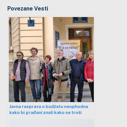
Povezane Vesti
Javna rasprava o budžetu neophodna
kako bi građani znali kako se troši
njihov novac