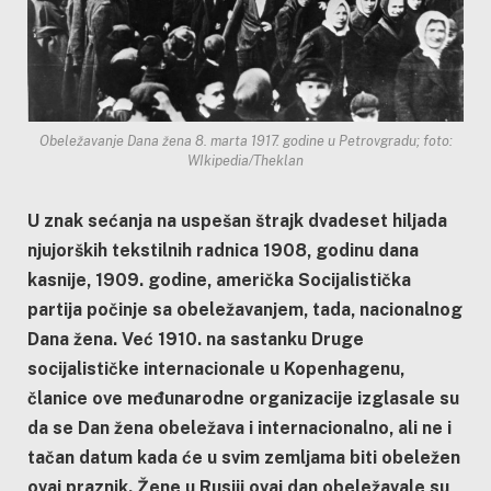
Obeležavanje Dana žena 8. marta 1917. godine u Petrovgradu; foto:
WIkipedia/Theklan
U znak sećanja na uspešan štrajk dvadeset hiljada
njujorških tekstilnih radnica 1908, godinu dana
kasnije, 1909. godine, američka Socijalistička
partija počinje sa obeležavanjem, tada, nacionalnog
Dana žena. Već 1910. na sastanku Druge
socijalističke internacionale u Kopenhagenu,
članice ove međunarodne organizacije izglasale su
da se Dan žena obeležava i internacionalno, ali ne i
tačan datum kada će u svim zemljama biti obeležen
ovaj praznik. Žene u Rusiji ovaj dan obeležavale su