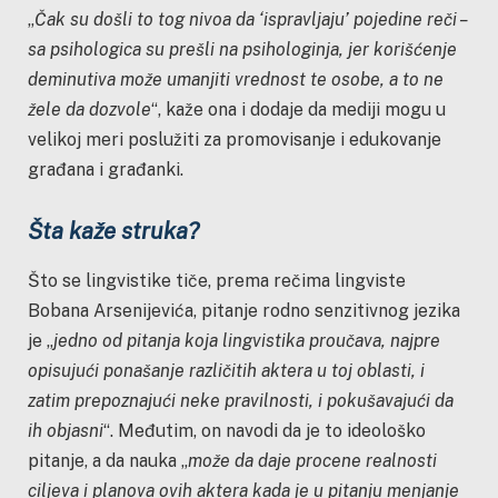
„
Čak su došli to tog nivoa da ‘ispravljaju’ pojedine reči –
sa psihologica su prešli na psihologinja, jer korišćenje
deminutiva može umanjiti vrednost te osobe, a to ne
žele da dozvole
“, kaže ona i dodaje da mediji mogu u
velikoj meri poslužiti za promovisanje i edukovanje
građana i građanki.
Šta kaže struka?
Što se lingvistike tiče, prema rečima lingviste
Bobana Arsenijevića, pitanje rodno senzitivnog jezika
je „
jedno od pitanja koja lingvistika proučava, najpre
opisujući ponašanje različitih aktera u toj oblasti, i
zatim prepoznajući neke pravilnosti, i pokušavajući da
ih objasni
“. Međutim, on navodi da je to ideološko
pitanje, a da nauka „
može da daje procene realnosti
ciljeva i planova ovih aktera kada je u pitanju menjanje