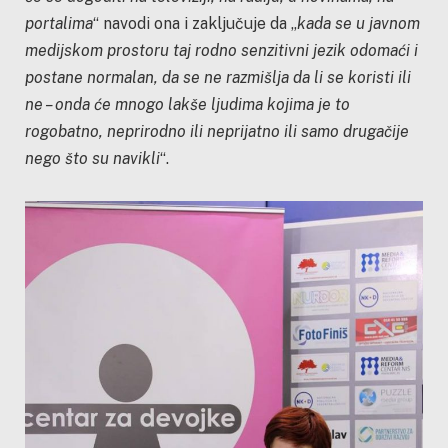
portalima
“ navodi ona i zaključuje da „
kada se u javnom
medijskom prostoru taj rodno senzitivni jezik odomaći i
postane normalan, da se ne razmišlja da li se koristi ili
ne – onda će mnogo lakše ljudima kojima je to
rogobatno, neprirodno ili neprijatno ili samo drugačije
nego što su navikli
“.