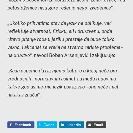
polusloženice nisu gore rešenje nego izvedenice
“.
„
Ukoliko prihvatimo stav da jezik ne oblikuje, već
reflektuje stvarnost, fizičku, ali i društvenu, onda
čitavo pitanje roda u jeziku prestaje da bude toliko
važno, i akcenat se vraća na stvarno žarište problema –
na društvo
“, navodi Boban Arsenijević i zaključuje:
„
Kada uspemo da razvijemo kulturu u kojoj neće biti
vrednosnih i normativnih asimetrija među rodovima,
kakve god asimetrije jezik pokazivao – one neće imati
nikakav značaj
“.
Facebook
Tweet
LinkedIn
Email