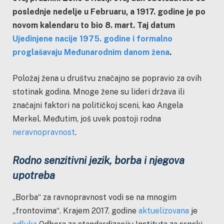
poslednje nedelje u Februaru, a 1917. godine je po
novom kalendaru to bio 8. mart. Taj datum
Ujedinjene nacije 1975. godine i formalno
proglašavaju Međunarodnim danom žena
.
Položaj žena u društvu značajno se popravio za ovih
stotinak godina. Mnoge žene su lideri država ili
značajni faktori na političkoj sceni, kao Angela
Merkel. Međutim, još uvek postoji rodna
neravnopravnost
.
Rodno senzitivni jezik, borba i njegova
upotreba
„Borba“ za ravnopravnost vodi se na mnogim
„frontovima“. Krajem 2017. godine
aktuelizovana
je