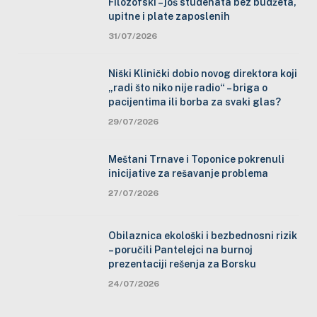
Filozofski – još studenata bez budžeta,
upitne i plate zaposlenih
31/07/2026
Niški Klinički dobio novog direktora koji
„radi što niko nije radio“ – briga o
pacijentima ili borba za svaki glas?
29/07/2026
Meštani Trnave i Toponice pokrenuli
inicijative za rešavanje problema
27/07/2026
Obilaznica ekološki i bezbednosni rizik
– poručili Pantelejci na burnoj
prezentaciji rešenja za Borsku
24/07/2026