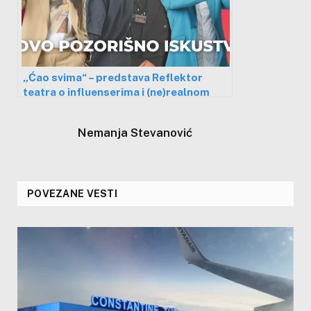
„Ćao svima“ – predstava Reflektor
teatra o influenserima i (ne)realnom
životu na društvenim mrežama
Nemanja Stevanović
POVEZANE VESTI