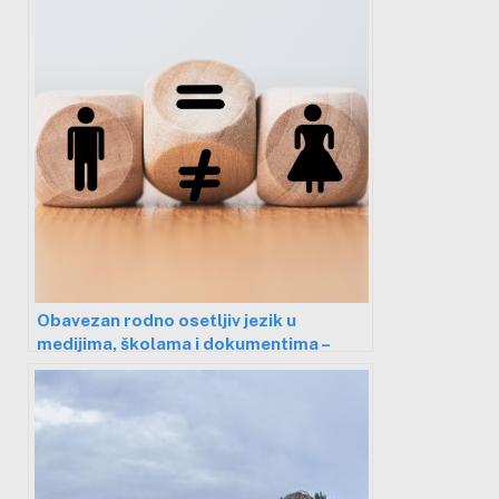
Obavezan rodno osetljiv jezik u
medijima, školama i dokumentima –
neostvarena želja