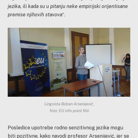
jezika, ili kada su u pitanju neke empirijski orijentisane
premise njihovih stavova
“.
Lingvista Boban Arsenijević;
foto: EU info point Niš
Posledice upotrebe rodno senzitivnog jezika mogu
biti pozitivne, kako navodi profesor Arsenijević, jer se