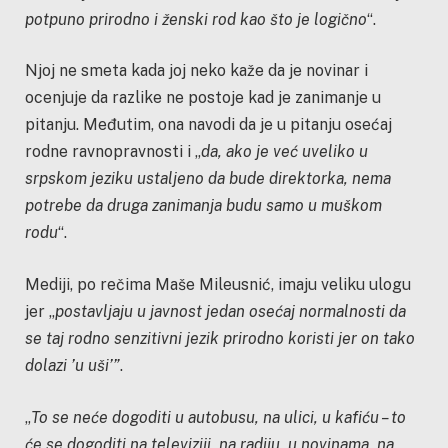
potpuno prirodno i ženski rod kao što je logično
“.
Njoj ne smeta kada joj neko kaže da je novinar i
ocenjuje da razlike ne postoje kad je zanimanje u
pitanju. Međutim, ona navodi da je u pitanju osećaj
rodne ravnopravnosti i „
da, ako je već uveliko u
srpskom jeziku ustaljeno da bude direktorka, nema
potrebe da druga zanimanja budu samo u muškom
rodu
“.
Mediji, po rečima Maše Mileusnić, imaju veliku ulogu
jer „
postavljaju u javnost jedan osećaj normalnosti da
se taj rodno senzitivni jezik prirodno koristi jer on tako
dolazi ’u uši’”
.
„
To se neće dogoditi u autobusu, na ulici, u kafiću – to
će se dogoditi na televiziji, na radiju, u novinama, na