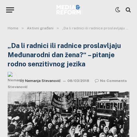
»
»
Home
Aktivni građani
„Da li radnici ili radnice proslavljaju Međunarodni dan žena?“ – pitanje rodno senzitivnog jezika
„Da li radnici ili radnice proslavljaju
Međunarodni dan žena?“ – pitanje
rodno senzitivnog jezika
By
Nemanja Stevanović
08/03/2018
No Comments