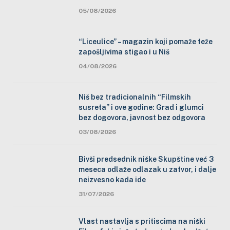
05/08/2026
“Liceulice” – magazin koji pomaže teže
zapošljivima stigao i u Niš
04/08/2026
Niš bez tradicionalnih “Filmskih
susreta” i ove godine: Grad i glumci
bez dogovora, javnost bez odgovora
03/08/2026
Bivši predsednik niške Skupštine već 3
meseca odlaže odlazak u zatvor, i dalje
neizvesno kada ide
31/07/2026
Vlast nastavlja s pritiscima na niški