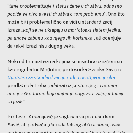
“
time problematizuje i status žene u društvu, odnosno
podiže se nivo svesti društva o tom problemu
“. Ono što
može biti problematično on vidi u standardizaciji
izraza „
koji se ne uklapaju u morfološki sistem jezika,
pa unose zabunu kod njegovih korisnika
“, ali ocenjuje
da takvi izrazi nisu dugog veka.
Neki od feminativa na kojima se insistira označeni su
kao rogobatni. Međutim, profesorka Svenka Savić u
Uputstvu za standardizaciju rodno osetljivog jezika
,
predlaže da treba „
odabrati iz postojećeg inventara
onu jezičku formu koja najbolje odgovara vašoj intuiciji
za jezik
“.
Profesor Arsenijević je saglasan sa profesorkom
Savić, ali podseća „
da kada takvog oblika nema, uvek
možemo posegnuti za polusloženicom (žena-lovac), i da