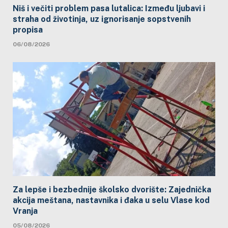
Niš i večiti problem pasa lutalica: Između ljubavi i
straha od životinja, uz ignorisanje sopstvenih
propisa
06/08/2026
Za lepše i bezbednije školsko dvorište: Zajednička
akcija meštana, nastavnika i đaka u selu Vlase kod
Vranja
05/08/2026