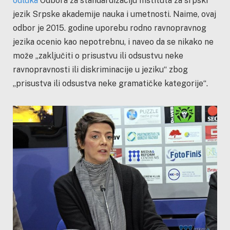
odluka
Odbora za standardizaciju Instituta za srpski
jezik Srpske akademije nauka i umetnosti. Naime, ovaj
odbor je 2015. godine uporebu rodno ravnopravnog
jezika ocenio kao nepotrebnu, i naveo da se nikako ne
može „zaključiti o prisustvu ili odsustvu neke
ravnopravnosti ili diskriminacije u jeziku“ zbog
„prisustva ili odsustva neke gramatičke kategorije“.