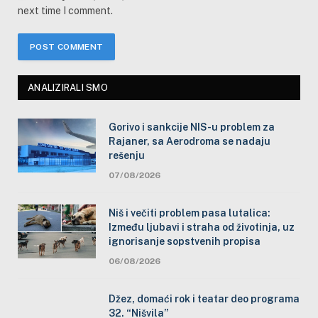
next time I comment.
ANALIZIRALI SMO
Gorivo i sankcije NIS-u problem za
Rajaner, sa Aerodroma se nadaju
rešenju
07/08/2026
Niš i večiti problem pasa lutalica:
Između ljubavi i straha od životinja, uz
ignorisanje sopstvenih propisa
06/08/2026
Džez, domaći rok i teatar deo programa
32. “Nišvila”