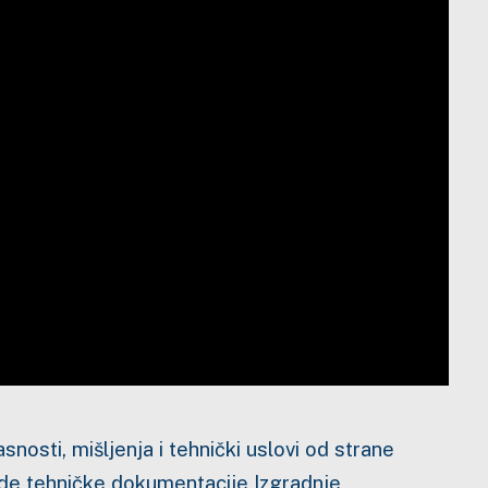
osti, mišljenja i tehnički uslovi od strane
ade tehničke dokumentacije Izgradnje