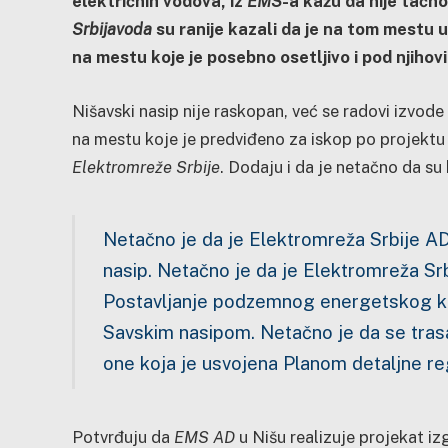
električnih vodova, iz
EMS
-a kažu da nije tačno
Srbijavoda
su ranije kazali da je na tom mestu 
na mestu koje je posebno osetljivo i pod njiho
Nišavski nasip nije raskopan, već se radovi izvod
na mestu koje je predviđeno za iskop po projektu
Elektromreže Srbije
. Dodaju i da je netačno da su 
Netačno je da je Elektromreža Srbije AD 
nasip.
Netačno je da je Elektromreža Srbi
Postavljanje podzemnog energetskog kab
Savskim nasipom. Netačno je da se tra
one koja je usvojena Planom detaljne reg
Potvrđuju da
EMS AD
u Nišu realizuje projekat iz