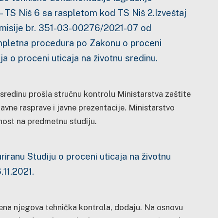
 TS Niš 6 sa raspletom kod TS Niš 2.Izveštaj
 komisije br. 351-03-00276/2021-07 od
ompletna procedura po Zakonu o proceni
ja o proceni uticaja na životnu sredinu.
u sredinu prošla stručnu kontrolu Ministarstva zaštite
javne rasprave i javne prezentacije. Ministarstvo
nost na predmetnu studiju.
iranu Studiju o proceni uticaja na životnu
11.2021.
šena njegova tehnička kontrola, dodaju. Na osnovu