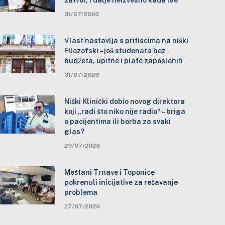
zatvor, i dalje neizvesno kada ide
31/07/2026
Vlast nastavlja s pritiscima na niški
Filozofski – još studenata bez
budžeta, upitne i plate zaposlenih
31/07/2026
Niški Klinički dobio novog direktora
koji „radi što niko nije radio“ – briga
o pacijentima ili borba za svaki
glas?
29/07/2026
Meštani Trnave i Toponice
pokrenuli inicijative za rešavanje
problema
27/07/2026