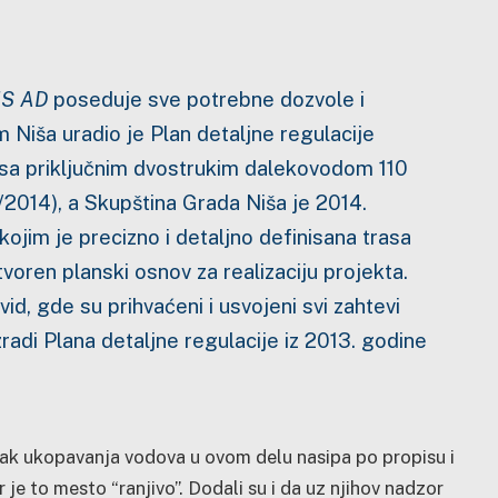
S AD
poseduje sve potrebne dozvole i
m Niša uradio je Plan detaljne regulacije
 sa priključnim dvostrukim dalekovodom 110
9/2014), a Skupština Grada Niša je 2014.
 kojim je precizno i detaljno definisana trasa
oren planski osnov za realizaciju projekta.
vid, gde su prihvaćeni i usvojeni svi zahtevi
adi Plana detaljne regulacije iz 2013. godine
ak ukopavanja vodova u ovom delu nasipa po propisu i
je to mesto “ranjivo”. Dodali su i da uz njihov nadzor