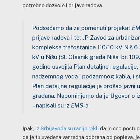
potrebne dozvole i prijave radova.
Podsećamo da za pomenuti projekat
EM
prijave radova i to: JP Zavod za urbaniza
kompleksa trafostanice 110/10 kV Niš 6
kV u Nišu (Sl. Glasnik grada Niša, br. 10
godine usvojila Plan detaljne regulacije,
nadzemnog voda i podzemnog kabla, i stv
Plan detaljne regulacije je prošao javni u
građana. Napominjemo da je Ugovor o izr
– napisali su iz
EMS
-a.
Ipak, i
z Srbijavoda su ranije rekli
da je ceo postup
da je tu uvedena vanredna odbrana od poplava, jer 