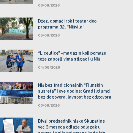
06/08/2026
Džez, domaći rok i teatar deo
programa 32. “Nišvila”
05/08/2026
“Liceulice” – magazin koji pomaže
teže zapošljivima stigao i u Niš
04/08/2026
Niš bez tradicionalnih “Filmskih
susreta” i ove godine: Grad i glumci
bez dogovora, javnost bez odgovora
03/08/2026
Bivši predsednik niške Skupštine
već 3 meseca odlaže odlazak u