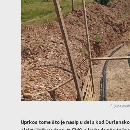
9. juna ovak
Uprkos tome što je nasip u delu kod Durlansk