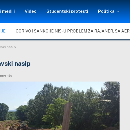
 mediji
Video
Studentski protesti
Politika
IJE
ski nasip
vski nasip
mments