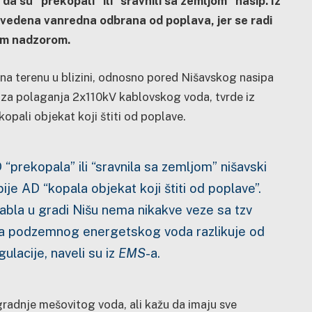
 da su “prekopali” ili “sravnili sa zemljom” nasip. Iz
uvedena vanredna odbrana od poplava, jer se radi
vim nadzorom.
e na terenu u blizini, odnosno pored Nišavskog nasipa
 za polaganja 2x110kV kablovskog voda, tvrde iz
kopali objekat koji štiti od poplave.
“prekopala” ili “sravnila sa zemljom” nišavski
je AD “kopala objekat koji štiti od poplave”.
la u gradi Nišu nema nikakve veze sa tzv
sa podzemnog energetskog voda razlikuje od
ulacije, naveli su iz
EMS
-a.
gradnje mešovitog voda, ali kažu da imaju sve