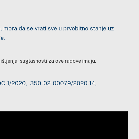
a, mora da se vrati sve u prvobitno stanje uz
da
.
išljenja, saglasnosti za ove radove imaju.
LOC-1/2020, 350-02-00079/2020-14,