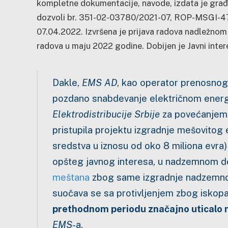
kompletne dokumentacije, navode, izdata je građ
dozvoli br. 351-02-03780/2021-07, ROP-MSGI-4
07.04.2022. Izvršena je prijava radova nadležnom 
radova u maju 2022 godine. Dobijen je Javni intere
Dakle,
EMS AD
, kao operator prenosnog
pozdano snabdevanje električnom energi
Elektrodistribucije Srbije
za povećanjem k
pristupila projektu izgradnje mešovitog
sredstva u iznosu od oko 8 miliona evra)
opšteg javnog interesa, u nadzemnom d
meštana
zbog same izgradnje nadzemno
suočava se sa protivljenjem zbog iskopa
prethodnom periodu značajno uticalo 
EMS
-a.