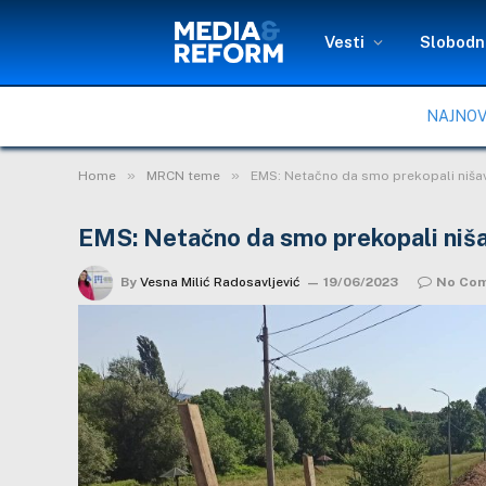
Vesti
Slobodni
NAJNOV
»
»
Home
MRCN teme
EMS: Netačno da smo prekopali nišav
EMS: Netačno da smo prekopali niša
By
Vesna Milić Radosavljević
19/06/2023
No Co