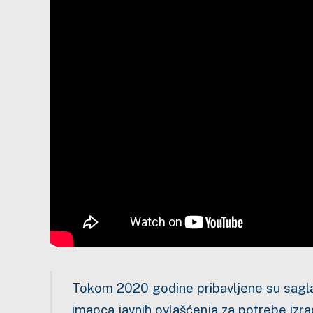
Tokom 2020 godine pribavljene su saglasn
imaoca javnih ovlašćenja za potrebe izr