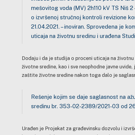
mešovitog voda (MV) 2h110 kV TS Niš 2 –
o izvršenoj stručnoj kontroli revizione
21.04.2021. – inoviran. Sprovedena je k
uticaja na životnu sredinu i urađena Studi
Dodaju i da je studija o proceni uticaja na životn
životne sredine, kao i sve neophodne javne uvide, 
zaštite životne sredine nakon toga dalo je saglas
Rešenje kojim se daje saglasnost na ažur
sredinu br. 353-02-2389/2021-03 od 26.
Urađen je Projekat za građevinsku dozvolu i izvr