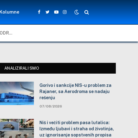
Kolumne
Facebook
Twitter
YouTube
Instagram
GORIVO I SANKCIJE NIS-U PROBLEM ZA RAJANER, SA AERODROMA SE NADAJU REŠENJU
ANALIZIRALI SMO
Gorivo i sankcije NIS-u problem za
Rajaner, sa Aerodroma se nadaju
rešenju
07/08/2026
Niš i večiti problem pasa lutalica:
Između ljubavi i straha od životinja,
uz ignorisanje sopstvenih propisa