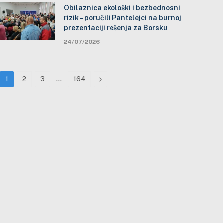
Obilaznica ekološki i bezbednosni
rizik – poručili Pantelejci na burnoj
prezentaciji rešenja za Borsku
24/07/2026
…
Next
1
2
3
164