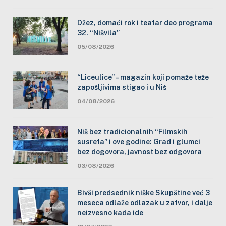
Džez, domaći rok i teatar deo programa
32. “Nišvila”
05/08/2026
“Liceulice” – magazin koji pomaže teže
zapošljivima stigao i u Niš
04/08/2026
Niš bez tradicionalnih “Filmskih
susreta” i ove godine: Grad i glumci
bez dogovora, javnost bez odgovora
03/08/2026
Bivši predsednik niške Skupštine već 3
meseca odlaže odlazak u zatvor, i dalje
neizvesno kada ide