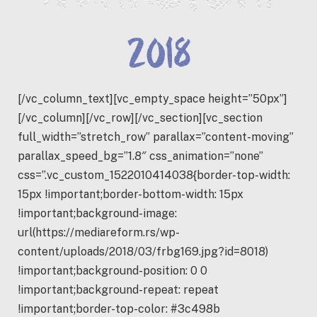
[/vc_column_text][vc_empty_space height=”50px”]
[/vc_column][/vc_row][/vc_section][vc_section
full_width=”stretch_row” parallax=”content-moving”
parallax_speed_bg=”1.8″ css_animation=”none”
css=”.vc_custom_1522010414038{border-top-width:
15px !important;border-bottom-width: 15px
!important;background-image:
url(https://mediareform.rs/wp-
content/uploads/2018/03/frbg169.jpg?id=8018)
!important;background-position: 0 0
!important;background-repeat: repeat
!important;border-top-color: #3c498b