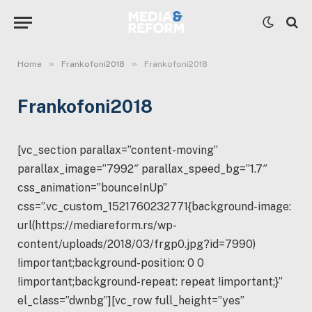
»
»
Home
Frankofoni2018
Frankofoni2018
Frankofoni2018
[vc_section parallax=”content-moving”
parallax_image=”7992″ parallax_speed_bg=”1.7″
css_animation=”bounceInUp”
css=”.vc_custom_1521760232771{background-image:
url(https://mediareform.rs/wp-
content/uploads/2018/03/frgp0.jpg?id=7990)
!important;background-position: 0 0
!important;background-repeat: repeat !important;}”
el_class=”dwnbg”][vc_row full_height=”yes”