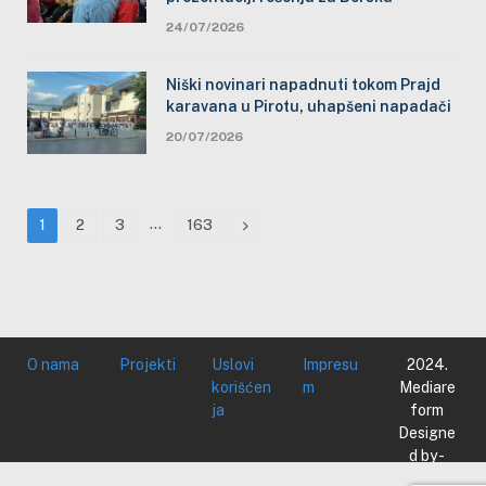
24/07/2026
Niški novinari napadnuti tokom Prajd
karavana u Pirotu, uhapšeni napadači
20/07/2026
…
Next
1
2
3
163
O nama
Projekti
Uslovi
Impresu
2024.
korišćen
m
Mediare
ja
form
Designe
d by -
Mediare