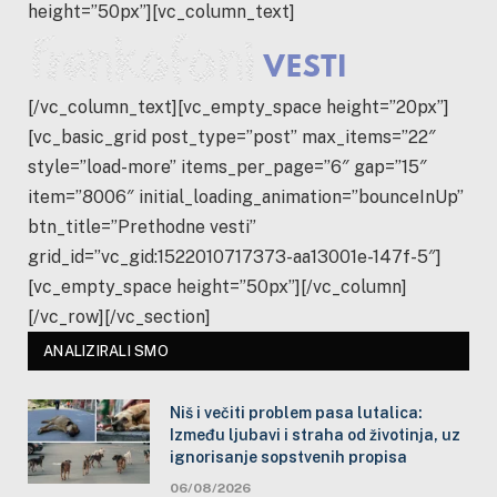
height=”50px”][vc_column_text]
[/vc_column_text][vc_empty_space height=”20px”]
[vc_basic_grid post_type=”post” max_items=”22″
style=”load-more” items_per_page=”6″ gap=”15″
item=”8006″ initial_loading_animation=”bounceInUp”
btn_title=”Prethodne vesti”
grid_id=”vc_gid:1522010717373-aa13001e-147f-5″]
[vc_empty_space height=”50px”][/vc_column]
[/vc_row][/vc_section]
ANALIZIRALI SMO
Niš i večiti problem pasa lutalica:
Između ljubavi i straha od životinja, uz
ignorisanje sopstvenih propisa
06/08/2026