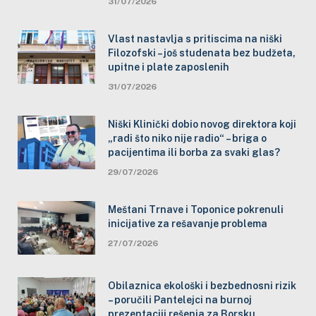
31/07/2026
Vlast nastavlja s pritiscima na niški
Filozofski – još studenata bez budžeta,
upitne i plate zaposlenih
31/07/2026
Niški Klinički dobio novog direktora koji
„radi što niko nije radio“ – briga o
pacijentima ili borba za svaki glas?
29/07/2026
Meštani Trnave i Toponice pokrenuli
inicijative za rešavanje problema
27/07/2026
Obilaznica ekološki i bezbednosni rizik
– poručili Pantelejci na burnoj
prezentaciji rešenja za Borsku