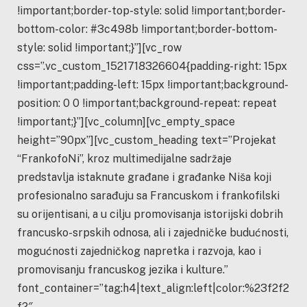
!important;border-top-style: solid !important;border-
bottom-color: #3c498b !important;border-bottom-
style: solid !important;}”][vc_row
css=”.vc_custom_1521718326604{padding-right: 15px
!important;padding-left: 15px !important;background-
position: 0 0 !important;background-repeat: repeat
!important;}”][vc_column][vc_empty_space
height=”90px”][vc_custom_heading text=”Projekat
“FrankofoNi”, kroz multimedijalne sadržaje
predstavlja istaknute građane i građanke Niša koji
profesionalno sarađuju sa Francuskom i frankofilski
su orijentisani, a u cilju promovisanja istorijski dobrih
francusko-srpskih odnosa, ali i zajedničke budućnosti,
mogućnosti zajedničkog napretka i razvoja, kao i
promovisanju francuskog jezika i kulture.”
font_container=”tag:h4|text_align:left|color:%23f2f2
f2″