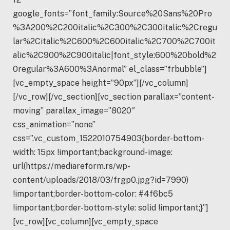
google_fonts=”font_family:Source%20Sans%20Pro
%3A200%2C200italic%2C300%2C300italic%2Cregu
lar%2Citalic%2C600%2C600italic%2C700%2C700it
alic%2C900%2C900italic|font_style:600%20bold%2
0regular%3A600%3Anormal” el_class=”frbubble”]
[vc_empty_space height=”90px”][/vc_column]
[/vc_row][/vc_section][vc_section parallax=”content-
moving” parallax_image=”8020″
css_animation=”none”
css=”.vc_custom_1522010754903{border-bottom-
width: 15px !important;background-image:
url(https://mediareform.rs/wp-
content/uploads/2018/03/frgp0.jpg?id=7990)
!important;border-bottom-color: #4f6bc5
!important;border-bottom-style: solid !important;}”]
[vc_row][vc_column][vc_empty_space