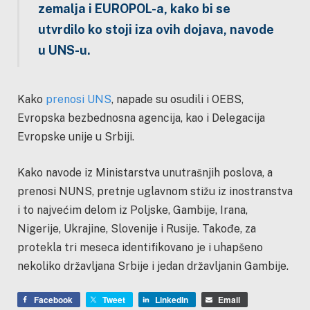
zemalja i EUROPOL-a, kako bi se
utvrdilo ko stoji iza ovih dojava, navode
u UNS-u.
Kako
prenosi UNS
, napade su osudili i OEBS,
Evropska bezbednosna agencija, kao i Delegacija
Evropske unije u Srbiji.
Kako navode iz Ministarstva unutrašnjih poslova, a
prenosi NUNS, pretnje uglavnom stižu iz inostranstva
i to najvećim delom iz Poljske, Gambije, Irana,
Nigerije, Ukrajine, Slovenije i Rusije. Takođe, za
protekla tri meseca identifikovano je i uhapšeno
nekoliko državljana Srbije i jedan državljanin Gambije.
Facebook
Tweet
LinkedIn
Email