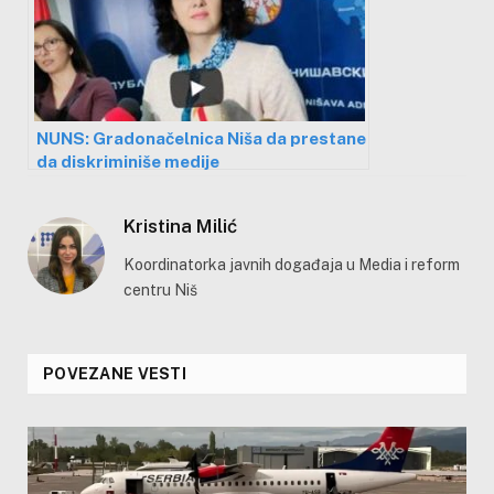
NUNS: Gradonačelnica Niša da prestane
da diskriminiše medije
Kristina Milić
Koordinatorka javnih događaja u Media i reform
centru Niš
POVEZANE VESTI