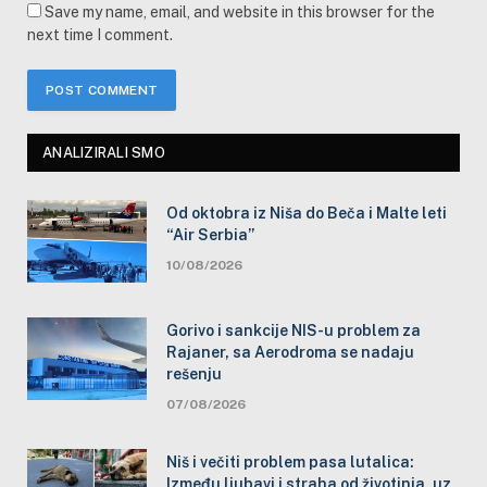
Save my name, email, and website in this browser for the
next time I comment.
ANALIZIRALI SMO
Od oktobra iz Niša do Beča i Malte leti
“Air Serbia”
10/08/2026
Gorivo i sankcije NIS-u problem za
Rajaner, sa Aerodroma se nadaju
rešenju
07/08/2026
Niš i večiti problem pasa lutalica:
Između ljubavi i straha od životinja, uz