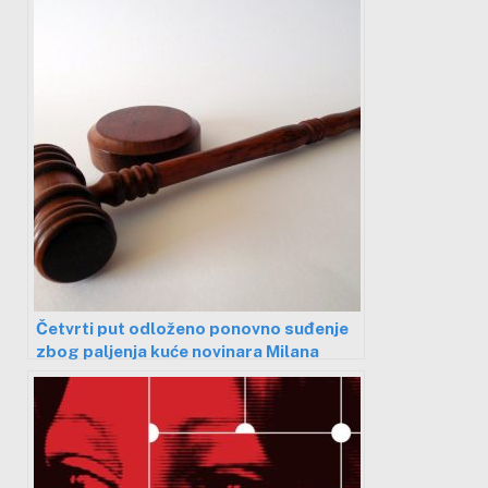
Četvrti put odloženo ponovno suđenje
zbog paljenja kuće novinara Milana
Jovanovića