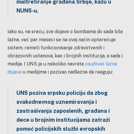
maltretiranje građana Srbije, kažu u
NUNS-u.
Iako su, na sreću, sve dojave o bombama do sada bile
lažne, već par meseci se na ovaj način opterećuje
sistem, remeti funkcionisanje zdravstvenih i
obrazovnih ustanova, kao i brojnih institucija, a sada i
medija. I UNS je u nekoliko navrata
osuđivao lažne
dojave
u medijima i pozivao nadležne da reaguju:
UNS poziva srpsku policiju da zbog
svakodnevnog uznemiravanja i
zastrašivanja zaposlenih, građana i
dece u brojnim institucijama zatraži
pomoć policijskih službi evropskih