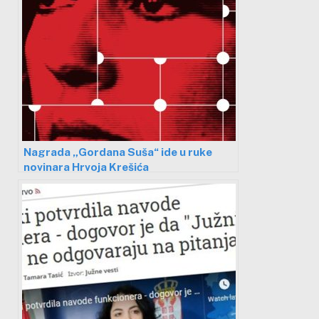
Nagrada „Gordana Suša“ ide u ruke
novinara Hrvoja Krešića