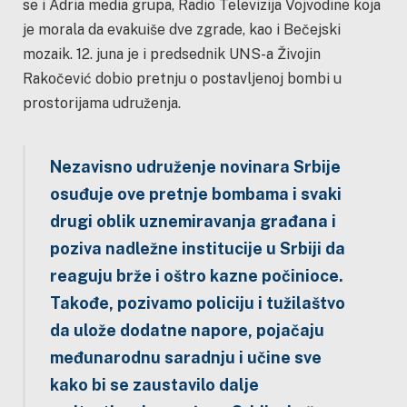
se i Adria media grupa, Radio Televizija Vojvodine koja
je morala da evakuiše dve zgrade, kao i Bečejski
mozaik. 12. juna je i predsednik UNS-a Živojin
Rakočević dobio pretnju o postavljenoj bombi u
prostorijama udruženja.
Nezavisno udruženje novinara Srbije
osuđuje ove pretnje bombama i svaki
drugi oblik uznemiravanja građana i
poziva nadležne institucije u Srbiji da
reaguju brže i oštro kazne počinioce.
Takođe, pozivamo policiju i tužilaštvo
da ulože dodatne napore, pojačaju
međunarodnu saradnju i učine sve
kako bi se zaustavilo dalje