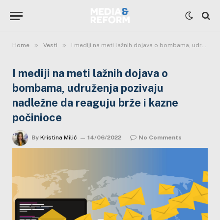
»
»
Home
Vesti
I mediji na meti lažnih dojava o bombama, udruženja pozivaju nadležne da reaguju brže i kazne počinioce
I mediji na meti lažnih dojava o
bombama, udruženja pozivaju
nadležne da reaguju brže i kazne
počinioce
By
Kristina Milić
14/06/2022
No Comments