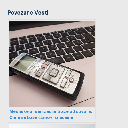
Povezane Vesti
Medijske organizacije traže odgovore:
Čime se bave članovi značajne
„medijske snage”?