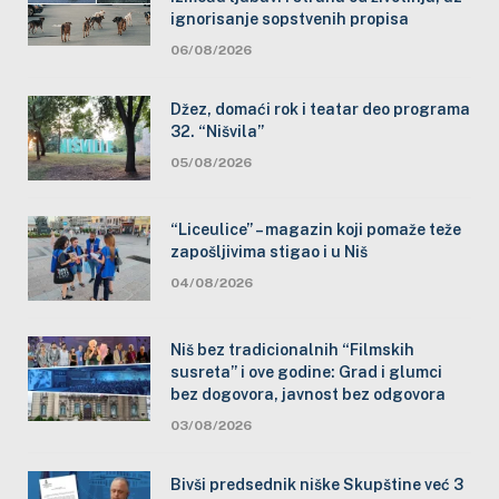
ignorisanje sopstvenih propisa
06/08/2026
Džez, domaći rok i teatar deo programa
32. “Nišvila”
05/08/2026
“Liceulice” – magazin koji pomaže teže
zapošljivima stigao i u Niš
04/08/2026
Niš bez tradicionalnih “Filmskih
susreta” i ove godine: Grad i glumci
bez dogovora, javnost bez odgovora
03/08/2026
Bivši predsednik niške Skupštine već 3