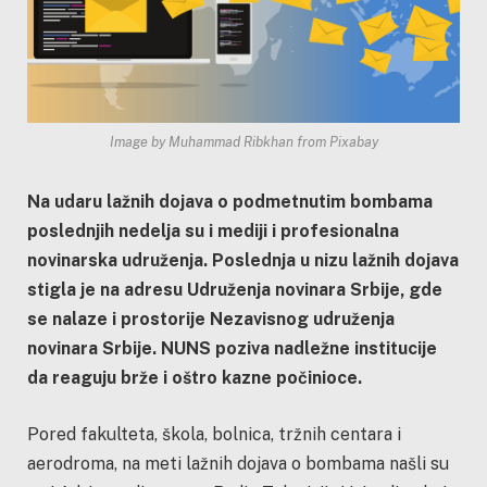
Image by Muhammad Ribkhan from Pixabay
Na udaru lažnih dojava o podmetnutim bombama
poslednjih nedelja su i mediji i profesionalna
novinarska udruženja. Poslednja u nizu lažnih dojava
stigla je na adresu Udruženja novinara Srbije, gde
se nalaze i prostorije Nezavisnog udruženja
novinara Srbije. NUNS poziva nadležne institucije
da reaguju brže i oštro kazne počinioce.
Pored fakulteta, škola, bolnica, tržnih centara i
aerodroma, na meti lažnih dojava o bombama našli su