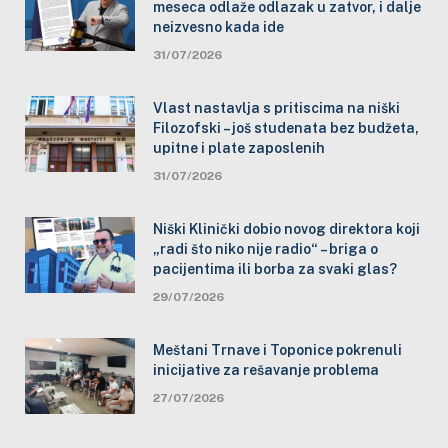
meseca odlaže odlazak u zatvor, i dalje
neizvesno kada ide
31/07/2026
Vlast nastavlja s pritiscima na niški
Filozofski – još studenata bez budžeta,
upitne i plate zaposlenih
31/07/2026
Niški Klinički dobio novog direktora koji
„radi što niko nije radio“ – briga o
pacijentima ili borba za svaki glas?
29/07/2026
Meštani Trnave i Toponice pokrenuli
inicijative za rešavanje problema
27/07/2026