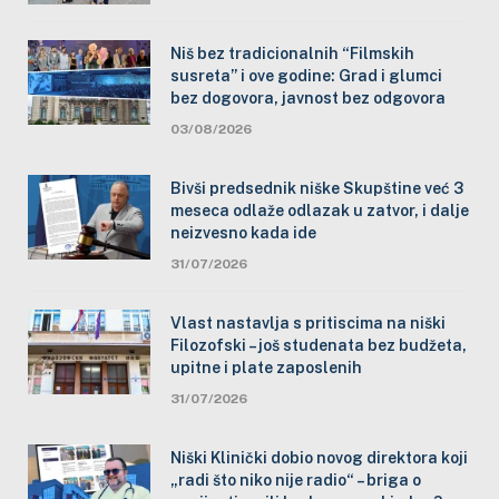
Niš bez tradicionalnih “Filmskih
susreta” i ove godine: Grad i glumci
bez dogovora, javnost bez odgovora
03/08/2026
Bivši predsednik niške Skupštine već 3
meseca odlaže odlazak u zatvor, i dalje
neizvesno kada ide
31/07/2026
Vlast nastavlja s pritiscima na niški
Filozofski – još studenata bez budžeta,
upitne i plate zaposlenih
31/07/2026
Niški Klinički dobio novog direktora koji
„radi što niko nije radio“ – briga o