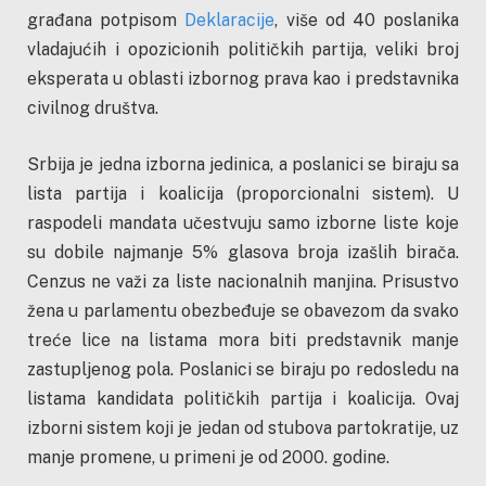
građana potpisom
Deklaracije
, više od 40 poslanika
vladajućih i opozicionih političkih partija, veliki broj
eksperata u oblasti izbornog prava kao i predstavnika
civilnog društva.
Srbija je jedna izborna jedinica, a poslanici se biraju sa
lista partija i koalicija (proporcionalni sistem). U
raspodeli mandata učestvuju samo izborne liste koje
su dobile najmanje 5% glasova broja izašlih birača.
Cenzus ne važi za liste nacionalnih manjina. Prisustvo
žena u parlamentu obezbeđuje se obavezom da svako
treće lice na listama mora biti predstavnik manje
zastupljenog pola. Poslanici se biraju po redosledu na
listama kandidata političkih partija i koalicija. Ovaj
izborni sistem koji je jedan od stubova partokratije, uz
manje promene, u primeni je od 2000. godine.