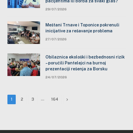
pacijentima ili borba za svaki glas?
29/07/2026
Meštani Trnave i Toponice pokrenuli
inicijative za rešavanje problema
27/07/2026
Obilaznica ekološki i bezbednosni rizik
– poručili Pantelejci na burnoj
prezentaciji rešenja za Borsku
24/07/2026
…
Next
1
2
3
164