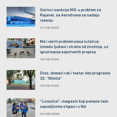
Gorivo i sankcije NIS-u problem za
Rajaner, sa Aerodroma se nadaju
rešenju
07/08/2026
Niš i večiti problem pasa lutalica:
Između ljubavi i straha od životinja, uz
ignorisanje sopstvenih propisa
06/08/2026
Džez, domaći rok i teatar deo programa
32. “Nišvila”
05/08/2026
“Liceulice” – magazin koji pomaže teže
zapošljivima stigao i u Niš
04/08/2026