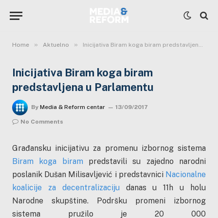
»
»
Home
Aktuelno
Inicijativa Biram koga biram predstavljena u Parlamentu
Inicijativa Biram koga biram
predstavljena u Parlamentu
By
Media & Reform centar
13/09/2017
No Comments
Građansku inicijativu za promenu izbornog sistema
Biram koga biram
predstavili su zajedno narodni
poslanik Dušan Milisavljević i predstavnici
Nacionalne
koalicije za decentralizaciju
danas u 11h u holu
Narodne skupštine. Podršku promeni izbornog
sistema pružilo je 20 000