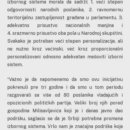
izbornog sistema morala da sadrži: 1. veći stepen
odgovornosti narodnih poslanika, 2. ravnomernu
teritorijalnu zastupljenost građana u parlamentu, 3.
adekvatno prisustvo nacionalnih manjina i
4. srazmerno prisustvo oba pola u Narodnoj skupštini.
Svakako je potreban veći stepen personalizacije, ali
ne nužno kroz većinski, već kroz proporcionalni
personalizovani odnosno adekvatan mešoviti izborni
sistem.
“Važno je da napomenemo da smo ovu inicijativu
pokrenuli pre tri godine i da smo u tom periodu
razgovarali sa više od 80 poslanika vladajućih i
opozicionih političkih partija. Veliki broj njih pored
gospodina Milisavljevića koji je i danas javno dao
podršku, saglasio se da je Srbiji potrebna promena
izbornog sistema. Vrlo nam je značajna podrška koja