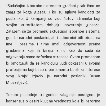
“Sadašnjim izbornim sistemom građani praktično ne
znaju za koga glasaju i ko su njihovi kandidati za
poslanike. U kampanji se vide šefovi stranaka koji
svojim autoritetom dobijaju poverenje glasača.
Zalažem se za promenu aktuelnog izbornog sistema,
gde bi narodni poslanici, ali i odbornici bili birani na
ime i prezime i time imali odgovornost prema
građanima koji ih biraju, a ne kao do sada da
odgovaraju samo šefovima stranaka. Ovom promenom
bi omogućili da se kandiduju ljudi dokazani u svojim
profesijama koji bi se u parlamentu borili za interese
svog kraja”, izjavio je narodni poslanik Dušan
Milisavljević.
Tokom poslednje tri godine zalaganja postignut je
konsenzus o četiri ključne vrednosti koje bi reforma