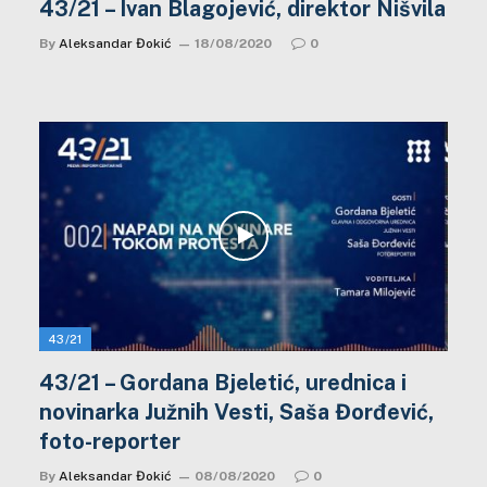
43/21 – Ivan Blagojević, direktor Nišvila
By
Aleksandar Đokić
18/08/2020
0
43/21
43/21 – Gordana Bjeletić, urednica i
novinarka Južnih Vesti, Saša Đorđević,
foto-reporter
By
Aleksandar Đokić
08/08/2020
0