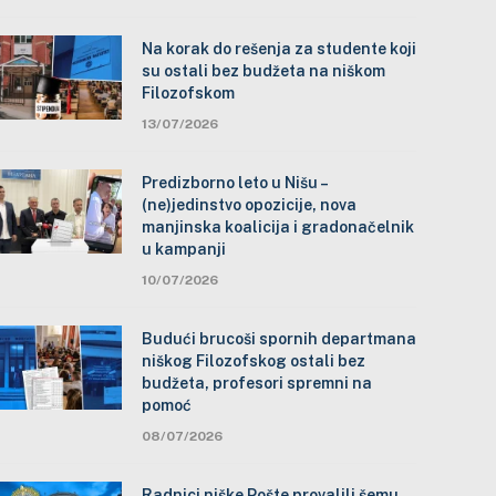
Na korak do rešenja za studente koji
su ostali bez budžeta na niškom
Filozofskom
13/07/2026
Predizborno leto u Nišu –
(ne)jedinstvo opozicije, nova
manjinska koalicija i gradonačelnik
u kampanji
10/07/2026
Budući brucoši spornih departmana
niškog Filozofskog ostali bez
budžeta, profesori spremni na
pomoć
08/07/2026
Radnici niške Pošte provalili šemu