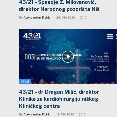
43/21 – Spasoje Ž. Milovanović,
direktor Narodnog pozorišta Niš
By
Aleksandar Đokić
28/08/2020
0
43/21
43/21 – dr Dragan Milić, direktor
Klinike za kardiohirurgiju niškog
Kliničkog centra
By
Aleksandar Đokić
12/08/2020
0