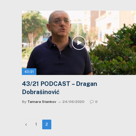
43/21
43/21 PODCAST – Dragan
Dobrašinović
By
Tamara Stankov
24/06/2020
0
Previous
1
2