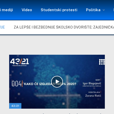
 mediji
Video
Studentski protesti
Politika
IJE
43/21