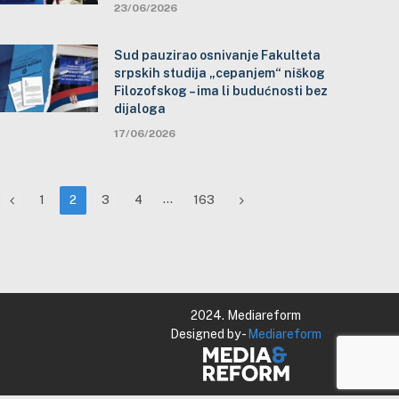
23/06/2026
Sud pauzirao osnivanje Fakulteta
srpskih studija „cepanjem“ niškog
Filozofskog – ima li budućnosti bez
dijaloga
17/06/2026
Previous
…
Next
1
2
3
4
163
2024. Mediareform
Designed by -
Mediareform