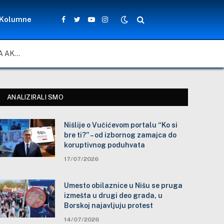
Kolumne
Facebook
Twitter
YouTube
Instagram
ZA LEPŠE I BEZBEDNIJE ŠKOLSKO DVORIŠTE: ZAJEDNIČKA AKCIJA MEŠTANA, NASTAVNIKA I ĐAKA U SELU VLASE KOD VRANJA
ANALIZIRALI SMO
Nišlije o Vučićevom portalu “Ko si
bre ti?” – od izbornog zamajca do
koruptivnog poduhvata
17/07/2026
Umesto obilaznice u Nišu se pruga
izmešta u drugi deo grada, u
Borskoj najavljuju protest
14/07/2026