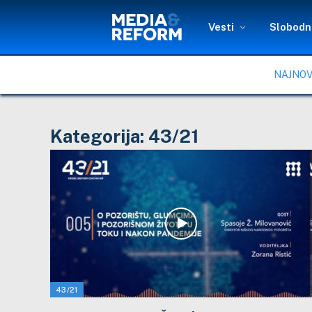
Vesti
Slobodni
NAJNOV
Kategorija:
43/21
43/21