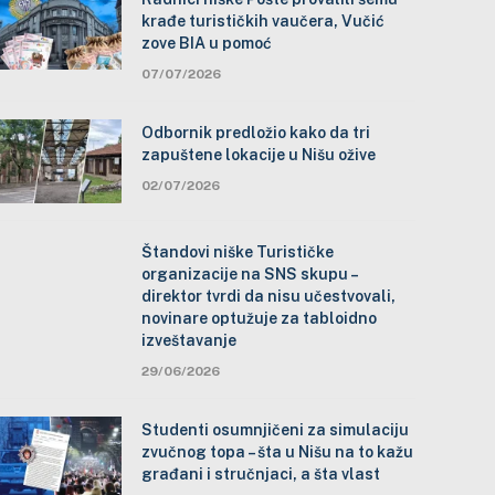
krađe turističkih vaučera, Vučić
zove BIA u pomoć
07/07/2026
Odbornik predložio kako da tri
zapuštene lokacije u Nišu ožive
02/07/2026
Štandovi niške Turističke
organizacije na SNS skupu –
direktor tvrdi da nisu učestvovali,
novinare optužuje za tabloidno
izveštavanje
29/06/2026
Studenti osumnjičeni za simulaciju
zvučnog topa – šta u Nišu na to kažu
građani i stručnjaci, a šta vlast