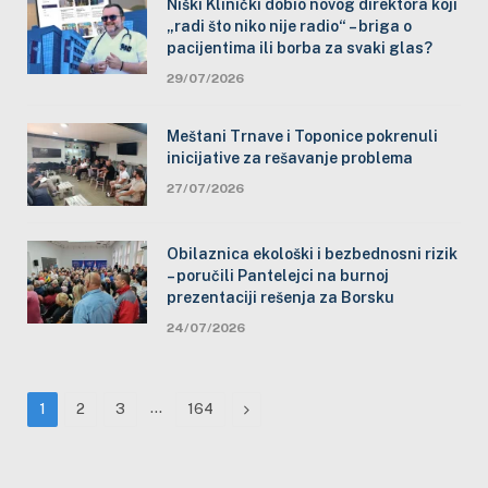
Niški Klinički dobio novog direktora koji
„radi što niko nije radio“ – briga o
pacijentima ili borba za svaki glas?
29/07/2026
Meštani Trnave i Toponice pokrenuli
inicijative za rešavanje problema
27/07/2026
Obilaznica ekološki i bezbednosni rizik
– poručili Pantelejci na burnoj
prezentaciji rešenja za Borsku
24/07/2026
…
Next
1
2
3
164