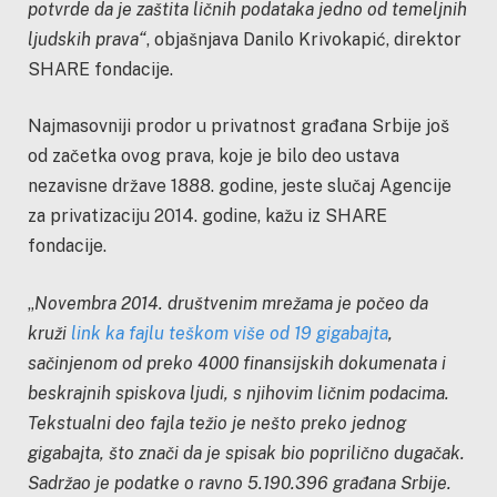
potvrde da je zaštita ličnih podataka jedno od temeljnih
ljudskih prava“
, objašnjava Danilo Krivokapić, direktor
SHARE fondacije.
Najmasovniji prodor u privatnost građana Srbije još
od začetka ovog prava, koje je bilo deo ustava
nezavisne države 1888. godine, jeste slučaj Agencije
za privatizaciju 2014. godine, kažu iz SHARE
fondacije.
„
Novembra 2014. društvenim mrežama je počeo da
kruži
link ka fajlu teškom više od 19 gigabajta
,
sačinjenom od preko 4000 finansijskih dokumenata i
beskrajnih spiskova ljudi, s njihovim ličnim podacima.
Tekstualni deo fajla težio je nešto preko jednog
gigabajta, što znači da je spisak bio poprilično dugačak.
Sadržao je podatke o ravno 5.190.396 građana Srbije.