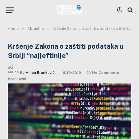
»
»
Home
Aktuelno
Kršenje Zakona o zaštiti podataka u Srbiji “najjeftinije”
Kršenje Zakona o zaštiti podataka u
Srbiji “najjeftinije”
By
Milica Branković
16/10/2019
No Comments