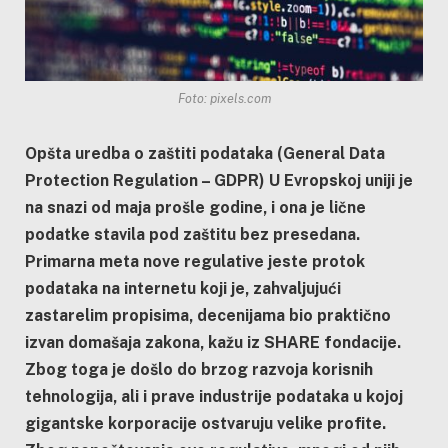
Foto: pixels.com
Opšta uredba o zaštiti podataka (General Data
Protection Regulation – GDPR) U Evropskoj uniji je
na snazi od maja prošle godine, i ona je lične
podatke stavila pod zaštitu bez presedana.
Primarna meta nove regulative jeste protok
podataka na internetu koji je, zahvaljujući
zastarelim propisima, decenijama bio praktično
izvan domašaja zakona, kažu iz SHARE fondacije.
Zbog toga je došlo do brzog razvoja korisnih
tehnologija, ali i prave industrije podataka u kojoj
gigantske korporacije ostvaruju velike profite.