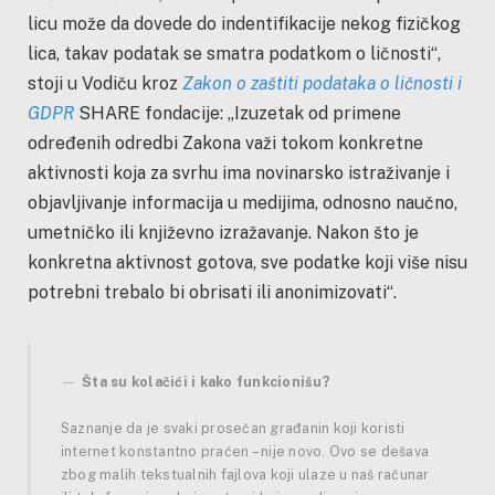
licu može da dovede do indentifikacije nekog fizičkog
lica, takav podatak se smatra podatkom o ličnosti“,
stoji u Vodiču kroz
Zakon o zaštiti podataka o ličnosti i
GDPR
SHARE fondacije: „Izuzetak od primene
određenih odredbi Zakona važi tokom konkretne
aktivnosti koja za svrhu ima novinarsko istraživanje i
objavljivanje informacija u medijima, odnosno naučno,
umetničko ili književno izražavanje. Nakon što je
konkretna aktivnost gotova, sve podatke koji više nisu
potrebni trebalo bi obrisati ili anonimizovati“.
Šta su kolačići i kako funkcionišu?
Saznanje da je svaki prosečan građanin koji koristi
internet konstantno praćen – nije novo. Ovo se dešava
zbog malih tekstualnih fajlova koji ulaze u naš računar