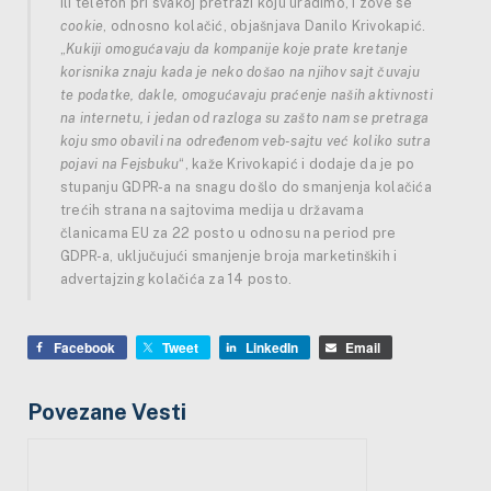
ili telefon pri svakoj pretrazi koju uradimo, i zove se
cookie
, odnosno kolačić, objašnjava Danilo Krivokapić.
„
Kukiji omogućavaju da kompanije koje prate kretanje
korisnika znaju kada je neko došao na njihov sajt čuvaju
te podatke, dakle, omogućavaju praćenje naših aktivnosti
na internetu, i jedan od razloga su zašto nam se pretraga
koju smo obavili na određenom veb-sajtu već koliko sutra
pojavi na Fejsbuku
“, kaže Krivokapić i dodaje da je po
stupanju GDPR-a na snagu došlo do smanjenja kolačića
trećih strana na sajtovima medija u državama
članicama EU za 22 posto u odnosu na period pre
GDPR-a, uključujući smanjenje broja marketinških i
advertajzing kolačića za 14 posto.
Facebook
Tweet
LinkedIn
Email
Povezane Vesti