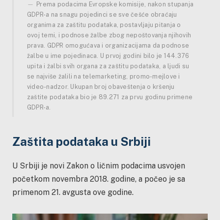
Prema podacima Evropske komisije, nakon stupanja
GDPR-a na snagu pojedinci se sve češće obraćaju
organima za zaštitu podataka, postavljaju pitanja o
ovoj temi, i podnose žalbe zbog nepoštovanja njihovih
prava. GDPR omogućava i organizacijama da podnose
žalbe u ime pojedinaca. U prvoj godini bilo je 144.376
upita i žalbi svih organa za zaštitu podataka, a ljudi su
se najviše žalili na telemarketing, promo-mejlove i
video-nadzor. Ukupan broj obaveštenja o kršenju
zaštite podataka bio je 89.271 za prvu godinu primene
GDPR-a.
Zaštita podataka u Srbiji
U Srbiji je novi Zakon o ličnim podacima usvojen
početkom novembra 2018. godine, a počeo je sa
primenom 21. avgusta ove godine.