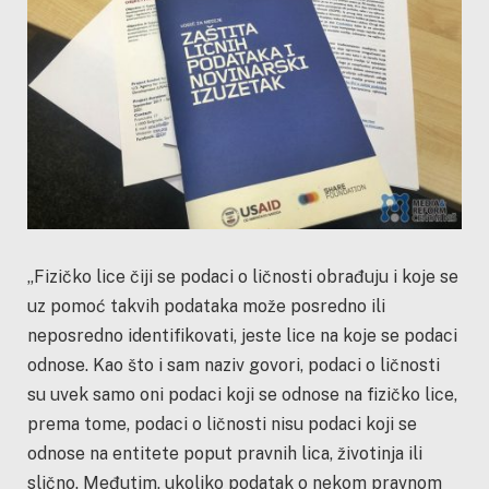
„Fizičko lice čiji se podaci o ličnosti obrađuju i koje se
uz pomoć takvih podataka može posredno ili
neposredno identifikovati, jeste lice na koje se podaci
odnose. Kao što i sam naziv govori, podaci o ličnosti
su uvek samo oni podaci koji se odnose na fizičko lice,
prema tome, podaci o ličnosti nisu podaci koji se
odnose na entitete poput pravnih lica, životinja ili
slično. Međutim, ukoliko podatak o nekom pravnom