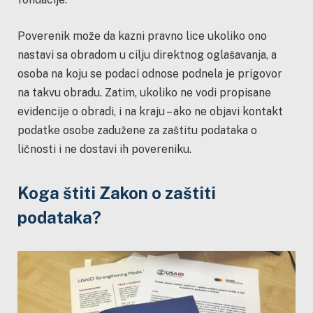
Poverenik može da kazni pravno lice ukoliko ono
nastavi sa obradom u cilju direktnog oglašavanja, a
osoba na koju se podaci odnose podnela je prigovor
na takvu obradu. Zatim, ukoliko ne vodi propisane
evidencije o obradi, i na kraju – ako ne objavi kontakt
podatke osobe zadužene za zaštitu podataka o
ličnosti i ne dostavi ih povereniku.
Koga štiti Zakon o zaštiti
podataka?