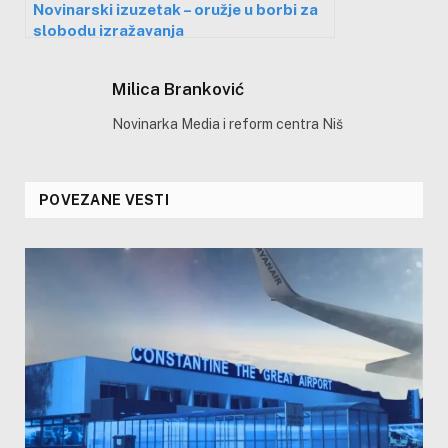
Novinarski izuzetak – oružje u borbi za
slobodu izražavanja
Milica Branković
Novinarka Media i reform centra Niš
POVEZANE VESTI