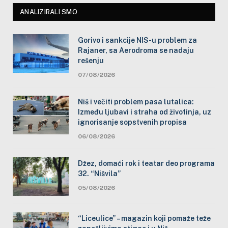
ANALIZIRALI SMO
Gorivo i sankcije NIS-u problem za
Rajaner, sa Aerodroma se nadaju
rešenju
07/08/2026
Niš i večiti problem pasa lutalica:
Između ljubavi i straha od životinja, uz
ignorisanje sopstvenih propisa
06/08/2026
Džez, domaći rok i teatar deo programa
32. “Nišvila”
05/08/2026
“Liceulice” – magazin koji pomaže teže