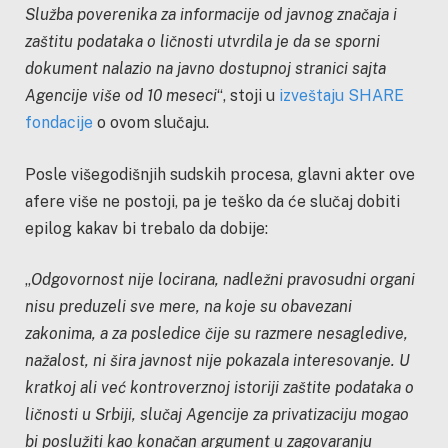
Služba poverenika za informacije od javnog značaja i
zaštitu podataka o ličnosti utvrdila je da se sporni
dokument nalazio na javno dostupnoj stranici sajta
Agencije više od 10 meseci
“, stoji u
izveštaju SHARE
fondacije
o ovom slučaju.
Posle višegodišnjih sudskih procesa, glavni akter ove
afere više ne postoji, pa je teško da će slučaj dobiti
epilog kakav bi trebalo da dobije:
„
Odgovornost nije locirana, nadležni pravosudni organi
nisu preduzeli sve mere, na koje su obavezani
zakonima, a za posledice čije su razmere nesagledive,
nažalost, ni šira javnost nije pokazala interesovanje. U
kratkoj ali već kontroverznoj istoriji zaštite podataka o
ličnosti u Srbiji, slučaj Agencije za privatizaciju mogao
bi poslužiti kao konačan argument u zagovaranju