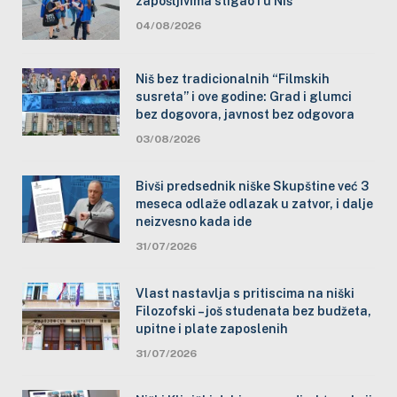
zapošljivima stigao i u Niš
04/08/2026
Niš bez tradicionalnih “Filmskih
susreta” i ove godine: Grad i glumci
bez dogovora, javnost bez odgovora
03/08/2026
Bivši predsednik niške Skupštine već 3
meseca odlaže odlazak u zatvor, i dalje
neizvesno kada ide
31/07/2026
Vlast nastavlja s pritiscima na niški
Filozofski – još studenata bez budžeta,
upitne i plate zaposlenih
31/07/2026