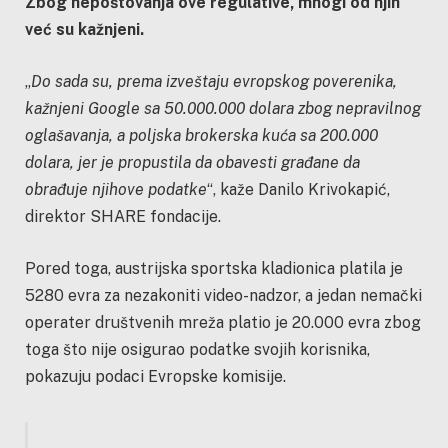
Zbog nepoštovanja ove regulative, mnogi od njih
već su kažnjeni.
„
Do sada su, prema izveštaju evropskog poverenika,
kažnjeni Google sa 50.000.000 dolara zbog nepravilnog
oglašavanja, a poljska brokerska kuća sa 200.000
dolara, jer je propustila da obavesti građane da
obrađuje njihove podatke
“, kaže Danilo Krivokapić,
direktor SHARE fondacije.
Pored toga, austrijska sportska kladionica platila je
5280 evra za nezakoniti video-nadzor, a jedan nemački
operater društvenih mreža platio je 20.000 evra zbog
toga što nije osigurao podatke svojih korisnika,
pokazuju podaci Evropske komisije.