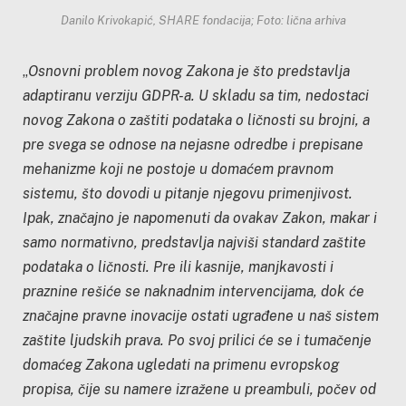
Danilo Krivokapić, SHARE fondacija; Foto: lična arhiva
„
Osnovni problem novog Zakona je što predstavlja
adaptiranu verziju GDPR-a. U skladu sa tim, nedostaci
novog Zakona o zaštiti podataka o ličnosti su brojni, a
pre svega se odnose na nejasne odredbe i prepisane
mehanizme koji ne postoje u domaćem pravnom
sistemu, što dovodi u pitanje njegovu primenjivost.
Ipak, značajno je napomenuti da ovakav Zakon, makar i
samo normativno, predstavlja najviši standard zaštite
podataka o ličnosti. Pre ili kasnije, manjkavosti i
praznine rešiće se naknadnim intervencijama, dok će
značajne pravne inovacije ostati ugrađene u naš sistem
zaštite ljudskih prava. Po svoj prilici će se i tumačenje
domaćeg Zakona ugledati na primenu evropskog
propisa, čije su namere izražene u preambuli, počev od