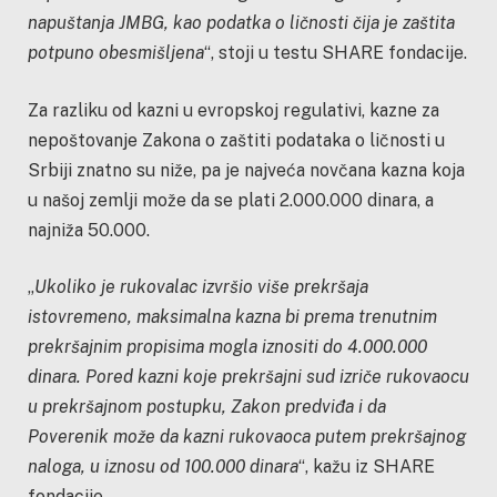
napuštanja JMBG, kao podatka o ličnosti čija je zaštita
potpuno obesmišljena
“, stoji u testu SHARE fondacije.
Za razliku od kazni u evropskoj regulativi, kazne za
nepoštovanje Zakona o zaštiti podataka o ličnosti u
Srbiji znatno su niže, pa je najveća novčana kazna koja
u našoj zemlji može da se plati 2.000.000 dinara, a
najniža 50.000.
„
Ukoliko je rukovalac izvršio više prekršaja
istovremeno, maksimalna kazna bi prema trenutnim
prekršajnim propisima mogla iznositi do 4.000.000
dinara. Pored kazni koje prekršajni sud izriče rukovaocu
u prekršajnom postupku, Zakon predviđa i da
Poverenik može da kazni rukovaoca putem prekršajnog
naloga, u iznosu od 100.000 dinara
“, kažu iz SHARE
fondacije.