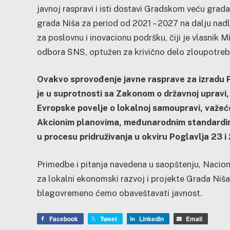
javnoj raspravi i isti dostavi Gradskom veću gra
grada Niša za period od 2021 – 2027 na dalju nadl
za poslovnu i inovacionu podršku, čiji je vlasnik
odbora SNS, optužen za krivično delo zloupotre
Ovakvo sprovođenje javne rasprave za izradu P
je u suprotnosti sa Zakonom o državnoj uprav
Evropske povelje o lokalnoj samoupravi, važe
Akcionim planovima, međunarodnim standardima
u procesu pridruživanja u okviru Poglavlja 23 i
Primedbe i pitanja navedena u saopštenju, Nacional
za lokalni ekonomski razvoj i projekte Grada Niš
blagovremeno ćemo obaveštavati javnost.
Facebook
Tweet
LinkedIn
Email