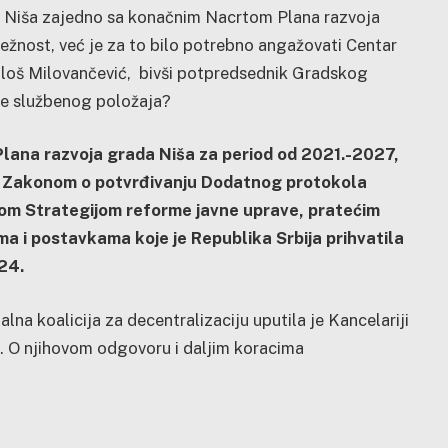
da Niša zajedno sa konačnim Nacrtom Plana razvoja
ežnost, već je za to bilo potrebno angažovati Centar
 Miloš Milovančević, bivši potpredsednik Gradskog
be službenog položaja?
lana razvoja grada Niša za period od 2021.-2027,
i, Zakonom o potvrđivanju Dodatnog protokola
ćom Strategijom reforme javne uprave, pratećim
 i postavkama koje je Republika Srbija prihvatila
 24.
na koalicija za decentralizaciju uputila je Kancelariji
a. O njihovom odgovoru i daljim koracima