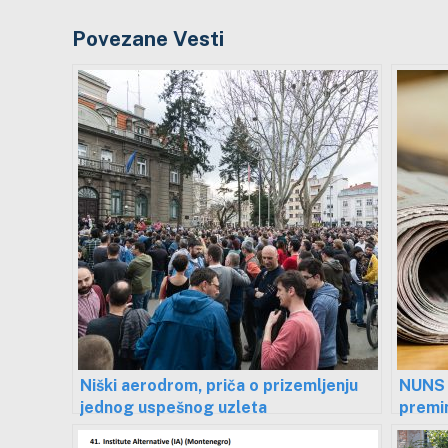
Povezane Vesti
Niški aerodrom, priča o prizemljenju
NUNS 
jednog uspešnog uzleta
premi
u Tam