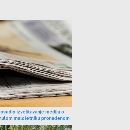
osudio izveštavanje medija o
nulom maloletniku pronađenom
išu