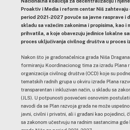
Nacionalna koalicija za decentralizaciju i njene
Proaktiv i Media i reform centar Niš zahtevaj
period 2021-2027 povuče sa javne rasprave i d
skladu sa važećim zakonima i propisima, kao i
prihvatila, a koje obavezuju jedinice lokalne 
proces uključivanja civilnog društva u proces
Nakon što je gradonačelnica grada Niša Dragana
formiranju Koordinacionog tima za izradu Plana 
organizacija civilnog društva (OCD) koje su podne
tematskih radnih grupa u okviru izrade Plana razv
transparentan i inkluzivan način, u skladu sa z
(JLS). U potpunosti posvećeni osnovnim postulat
navodi da se Plan razvoja grada ne može uspešno s
javni, civilni i privatni, ali i građani kao pojedinc
sa zakonom učestvuju na radnim sastancima gde bi