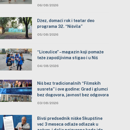
06/08/2026
Džez, domaći rok i teatar deo
programa 32. “Nišvila”
05/08/2026
“Liceulice” – magazin koji pomaže
teže zapošljivima stigao i u Niš
04/08/2026
Niš bez tradicionalnih “Filmskih
susreta” i ove godine: Grad i glumci
bez dogovora, javnost bez odgovora
03/08/2026
Bivši predsednik niške Skupštine
već 3 meseca odlaže odlazak u