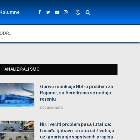
Kolumne
Facebook
Twitter
YouTube
Instagram
GORIVO I SANKCIJE NIS-U PROBLEM ZA RAJANER, SA AERODROMA SE NADAJU REŠENJU
ANALIZIRALI SMO
Gorivo i sankcije NIS-u problem za
Rajaner, sa Aerodroma se nadaju
rešenju
07/08/2026
Niš i večiti problem pasa lutalica:
Između ljubavi i straha od životinja,
uz ignorisanje sopstvenih propisa