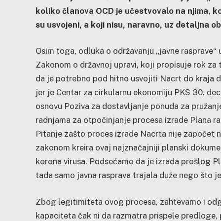
koliko članova OCD je učestvovalo na njima, koj
su usvojeni, a koji nisu, naravno, uz detaljna 
Osim toga, odluka o održavanju „javne rasprave“ 
Zakonom o državnoj upravi, koji propisuje rok za 
da je potrebno pod hitno usvojiti Nacrt do kraja
jer je Centar za cirkularnu ekonomiju PKS 30. de
osnovu Poziva za dostavljanje ponuda za pružanje
radnjama za otpočinjanje procesa izrade Plana r
Pitanje zašto proces izrade Nacrta nije započet n
zakonom kreira ovaj najznačajniji planski dokum
korona virusa. Podsećamo da je izrada prošlog Plan
tada samo javna rasprava trajala duže nego što je
Zbog legitimiteta ovog procesa, zahtevamo i od
kapaciteta čak ni da razmatra prispele predloge, 