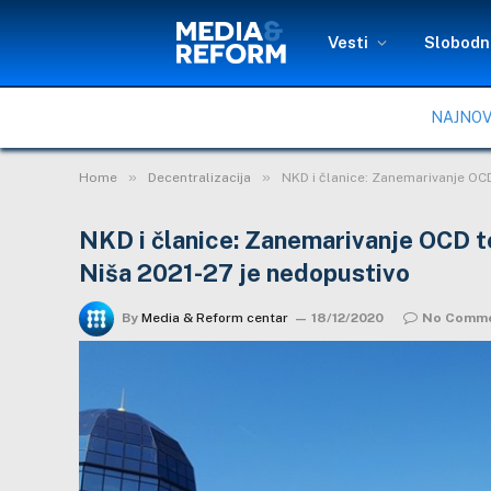
Vesti
Slobodni
NAJNOV
»
»
Home
Decentralizacija
NKD i članice: Zanemarivanje OC
NKD i članice: Zanemarivanje OCD t
Niša 2021-27 je nedopustivo
By
Media & Reform centar
18/12/2020
No Comm