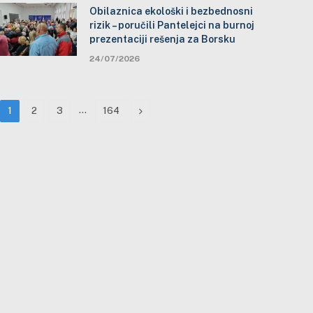
Obilaznica ekološki i bezbednosni
rizik – poručili Pantelejci na burnoj
prezentaciji rešenja za Borsku
24/07/2026
…
Next
1
2
3
164