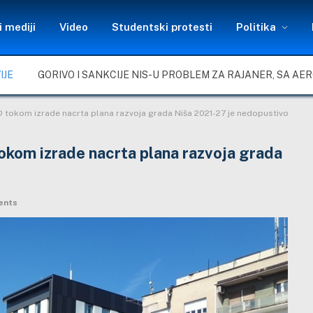
 mediji
Video
Studentski protesti
Politika
IJE
D tokom izrade nacrta plana razvoja grada Niša 2021-27 je nedopustivo
okom izrade nacrta plana razvoja grada
ents