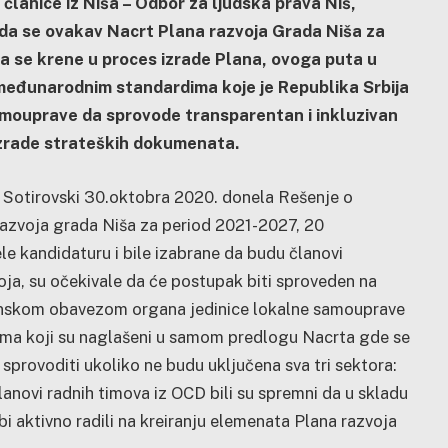
 članice iz Niša – Odbor za ljudska prava Niš,
u da se ovakav Nacrt Plana razvoja Grada Niša za
a se krene u proces izrade Plana, ovoga puta u
 međunarodnim standardima koje je Republika Srbija
samouprave da sprovode transparentan i inkluzivan
 izrade strateških dokumenata.
 Sotirovski 30.oktobra 2020. donela Rešenje o
razvoja grada Niša za period 2021-2027, 20
le kandidaturu i bile izabrane da budu članovi
oja, su očekivale da će postupak biti sproveden na
akonskom obavezom organa jedinice lokalne samouprave
ima koji su naglašeni u samom predlogu Nacrta gde se
provoditi ukoliko ne budu uključena sva tri sektora:
i, članovi radnih timova iz OCD bili su spremni da u skladu
 aktivno radili na kreiranju elemenata Plana razvoja