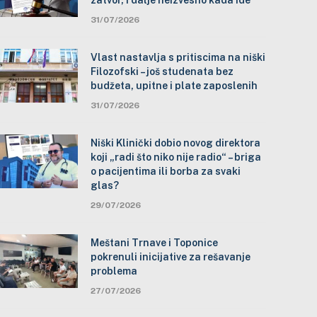
zatvor, i dalje neizvesno kada ide
31/07/2026
Vlast nastavlja s pritiscima na niški
Filozofski – još studenata bez
budžeta, upitne i plate zaposlenih
31/07/2026
Niški Klinički dobio novog direktora
koji „radi što niko nije radio“ – briga
o pacijentima ili borba za svaki
glas?
29/07/2026
Meštani Trnave i Toponice
pokrenuli inicijative za rešavanje
problema
27/07/2026