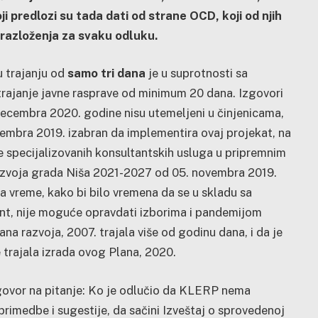
i predlozi su tada dati od strane OCD, koji od njih
obrazloženja za svaku odluku.
u trajanju od
samo tri dana
je u suprotnosti sa
trajanje javne rasprave od minimum 20 dana. Izgovori
 decembra 2020. godine nisu utemeljeni u činjenicama,
cembra 2019. izabran da implementira ovaj projekat, na
 specijalizovanih konsultantskih usluga u pripremnim
azvoja grada Niša 2021-2027 od 05. novembra 2019.
a vreme, kako bi bilo vremena da se u skladu sa
ent, nije moguće opravdati izborima i pandemijom
a razvoja, 2007. trajala više od godinu dana, i da je
 trajala izrada ovog Plana, 2020.
govor na pitanje: Ko je odlučio da KLERP nema
primedbe i sugestije, da sačini Izveštaj o sprovedenoj