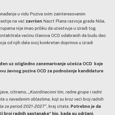
enađenje u vidu Poziva svim zainteresovanim
estije na već
završen
Nacrt Plana razvoja grada Niša,
upama nije imao priliku da učestvuje u izradi tog
ntaktirala većinu članova OCD odabranih da budu deo
oja od njih dala svoj konkretan doprinos u izradi
rađen uz očigledno zanemarivanje učešća OCD koje
snovu Javnog poziva OCD za podnošenje kandidature
jave, citiramo
, „Koordinacioni tim, radne grupe i radni
ata u navedenim oblastima, koji su kroz veći broj radnih
iša za period 2021-2027“
, kraj citata.
Potrebno je da
ći broj radnih sastanaka“ bio, kada su održani,