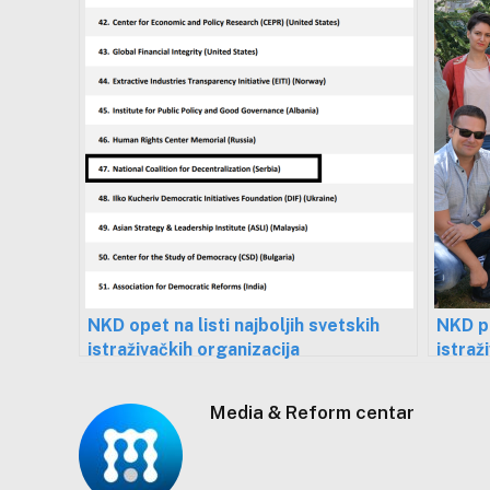
NKD opet na listi najboljih svetskih
NKD po
istraživačkih organizacija
istraž
Media & Reform centar