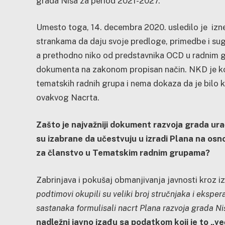
grada Niša za period 2021-2027.
Umesto toga, 14. decembra 2020. usledilo je izn
strankama da daju svoje predloge, primedbe i sug
a prethodno niko od predstavnika OCD u radnim gr
dokumenta na zakonom propisan način. NKD je ko
tematskih radnih grupa i nema dokaza da je bilo k
ovakvog Nacrta.
Zašto je najvažniji dokument razvoja grada u
su izabrane da učestvuju u izradi Plana na o
za članstvo u Tematskim radnim grupama?
Zabrinjava i pokušaj obmanjivanja javnosti kroz iz
podtimovi okupili su veliki broj stručnjaka i eksper
sastanaka formulisali nacrt Plana razvoja grada N
nadležni javno izađu sa podatkom koji je to „ve