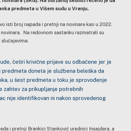
 novinara (SRG). Na održanoj sednici rečeno je da
stanka predmeta
u Višem sudu u Vranju.
o isti broj napada i pretnji na novinare kao u 2022.
t novinara. Na redovnom sastanku razmatrali su
m slučajevima.
de, četiri krivične prijave su odbačene jer je
tri predmeta doneta je službena beleška da
ka, u šest predmeta u toku je sprovođenje
 zahtev za prikupljanje potrebnih
ac nije identifikovan ni nakon sprovedenog
a i pretnji Brankici Stanković urednici Insajdera, a