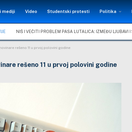
 mediji
Video
Studentski protesti
Politika
IJE
 novinare rešeno 11 u prvoj polovini godine
vinare rešeno 11 u prvoj polovini godine