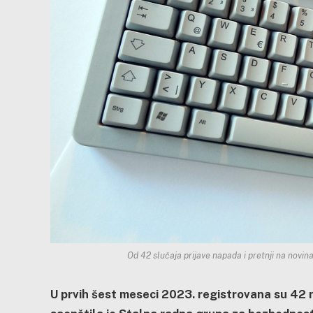
Od 42 slučaja prijave napada i pretnji na novin
U prvih šest meseci 2023. registrovana su 42 na