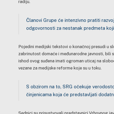
radiju.
Članovi Grupe će intenzivno pratiti razvo
odgovornosti za nestanak predmeta koji su
Pojedini medijski tekstovi o konačnoj presudi u slu
zabrinutost domaće i međunarodne javnosti, bili 
ishod ovog suđena imati ogroman uticaj na slobo
vezane za medijske reforme koje su u toku.
S obzirom na to, SRG očekuje verodost
činjenicama koja će predstavljati dodatn
Sednici su prisustvovali predstavnici Vrhovnog jav