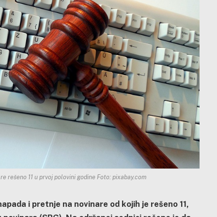
are rešeno 11 u prvoj polovini godine Foto: pixabay.com
pada i pretnje na novinare od kojih je rešeno 11,