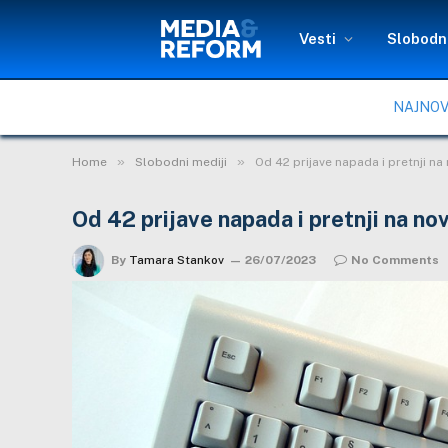
Vesti
Slobodni
NAJNOV
»
»
Home
Slobodni mediji
Od 42 prijave napada i pretnji na
Od 42 prijave napada i pretnji na no
By
Tamara Stankov
26/07/2023
No Comments