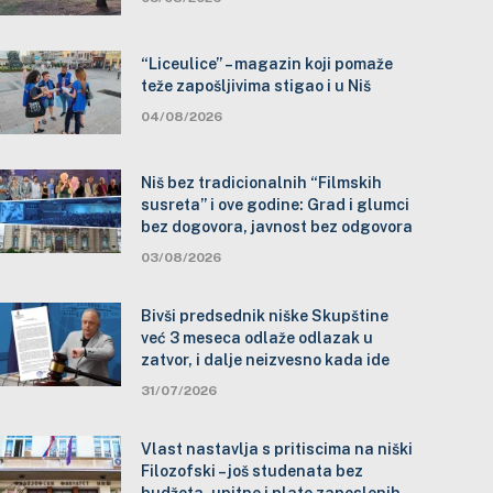
“Liceulice” – magazin koji pomaže
teže zapošljivima stigao i u Niš
04/08/2026
Niš bez tradicionalnih “Filmskih
susreta” i ove godine: Grad i glumci
bez dogovora, javnost bez odgovora
03/08/2026
Bivši predsednik niške Skupštine
već 3 meseca odlaže odlazak u
zatvor, i dalje neizvesno kada ide
31/07/2026
Vlast nastavlja s pritiscima na niški
Filozofski – još studenata bez