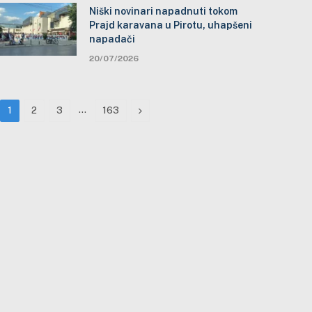
Niški novinari napadnuti tokom
Prajd karavana u Pirotu, uhapšeni
napadači
20/07/2026
…
Next
1
2
3
163