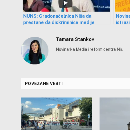
NUNS: Gradonačelnica Niša da
Novina
prestane da diskriminiše medije
istraž
radnic
Tamara Stankov
Novinarka Media i reform centra Niš
POVEZANE VESTI