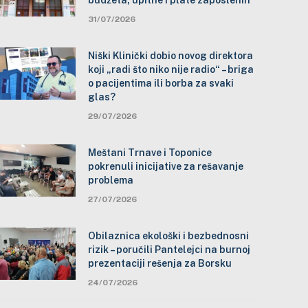
budžeta, upitne i plate zaposlenih
31/07/2026
Niški Klinički dobio novog direktora
koji „radi što niko nije radio“ – briga
o pacijentima ili borba za svaki
glas?
29/07/2026
Meštani Trnave i Toponice
pokrenuli inicijative za rešavanje
problema
27/07/2026
Obilaznica ekološki i bezbednosni
rizik – poručili Pantelejci na burnoj
prezentaciji rešenja za Borsku
24/07/2026