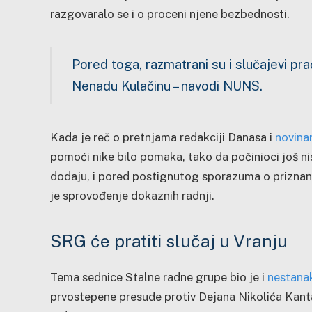
razgovaralo se i o proceni njene bezbednosti.
Pored toga, razmatrani su i slučajevi pra
Nenadu Kulačinu – navodi NUNS.
Kada je reč o pretnjama redakciji Danasa i
novina
pomoći nike bilo pomaka, tako da počinioci još nis
dodaju, i pored postignutog sporazuma o priznanj
je sprovođenje dokaznih radnji.
SRG će pratiti slučaj u Vranju
Tema sednice Stalne radne grupe bio je i
nestana
prvostepene presude protiv Dejana Nikolića Kan