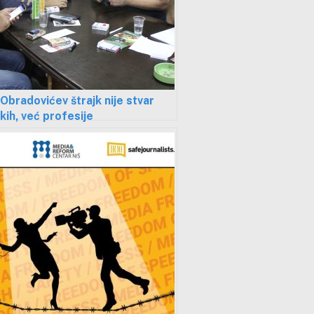
 Obradovićev štrajk nije stvar
kih, već profesije