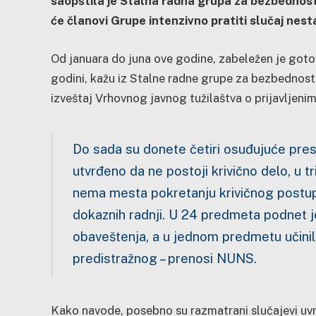
saopštila je Stalna radna grupa za bezbednost
će članovi Grupe intenzivno pratiti slučaj ne
Od januara do juna ove godine, zabeležen je gotov
godini, kažu iz Stalne radne grupe za bezbednos
izveštaj Vrhovnog javnog tužilaštva o prijavljeni
Do sada su donete četiri osuđujuće presu
utvrđeno da ne postoji krivično delo, u 
nema mesta pokretanju krivičnog postup
dokaznih radnji. U 24 predmeta podnet je
obaveštenja, a u jednom predmetu učinil
predistražnog – prenosi NUNS.
Kako navode, posebno su razmatrani slučajevi uvred