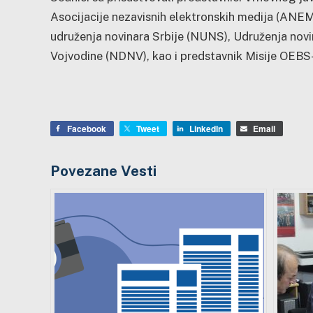
Asocijacije nezavisnih elektronskih medija (ANEM
udruženja novinara Srbije (NUNS), Udruženja novi
Vojvodine (NDNV), kao i predstavnik Misije OEBS-a
Facebook
Tweet
LinkedIn
Email
Povezane Vesti