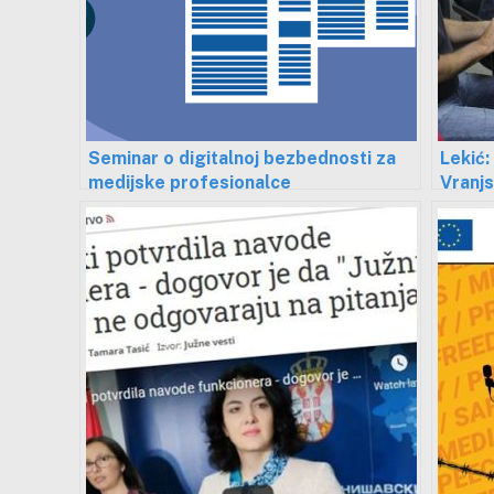
Seminar o digitalnoj bezbednosti za
Lekić:
medijske profesionalce
Vranjs