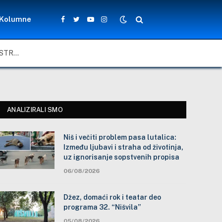
Kolumne
Facebook
Twitter
YouTube
Instagram
NIŠ I VEČITI PROBLEM PASA LUTALICA: IZMEĐU LJUBAVI I STRAHA OD ŽIVOTINJA, UZ IGNORISANJE SOPSTVENIH PROPISA
ANALIZIRALI SMO
Niš i večiti problem pasa lutalica:
Između ljubavi i straha od životinja,
uz ignorisanje sopstvenih propisa
06/08/2026
Džez, domaći rok i teatar deo
programa 32. “Nišvila”
05/08/2026