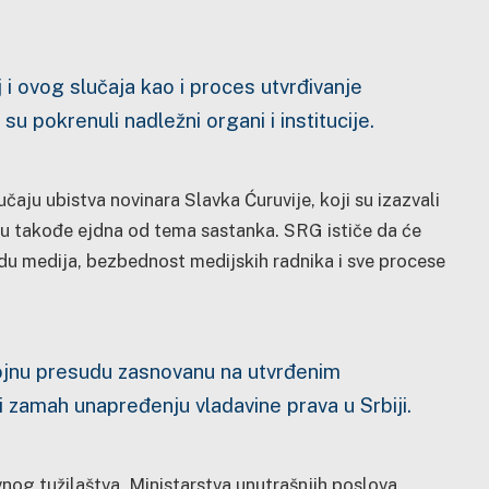
j i ovog slučaja kao i proces utvrđivanje
 pokrenuli nadležni organi i institucije.
čaju ubistva novinara Slavka Ćuruvije, koji su izazvali
su takođe ejdna od tema sastanka. SRG ističe da će
du medija, bezbednost medijskih radnika i sve procese
ojnu presudu zasnovanu na utvrđenim
i zamah unapređenju vladavine prava u Srbiji.
nog tužilaštva, Ministarstva unutrašnjih poslova,