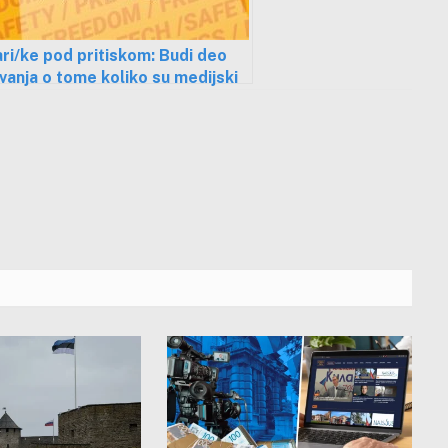
ri/ke pod pritiskom: Budi deo
ivanja o tome koliko su medijski
i/ce na jugu bezbedni/e?