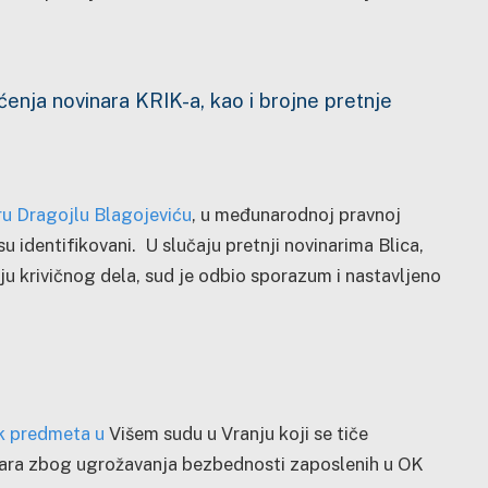
ćenja novinara KRIK-a, kao i brojne pretnje
ru Dragojlu Blagojeviću
, u međunarodnoj pravnoj
u identifikovani. U slučaju pretnji novinarima Blica,
u krivičnog dela, sud je odbio sporazum i nastavljeno
k predmeta u
Višem sudu u Vranju koji se tiče
tara zbog ugrožavanja bezbednosti zaposlenih u OK