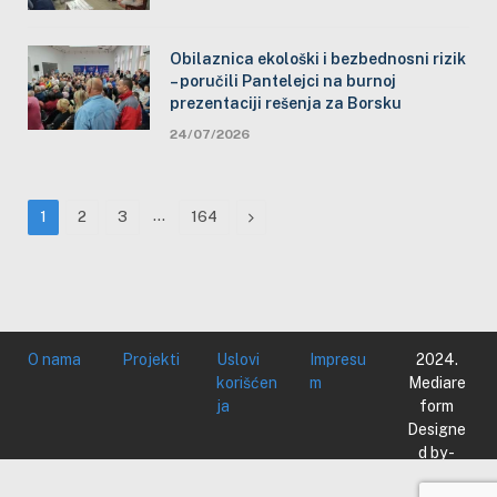
Obilaznica ekološki i bezbednosni rizik
– poručili Pantelejci na burnoj
prezentaciji rešenja za Borsku
24/07/2026
…
Next
1
2
3
164
O nama
Projekti
Uslovi
Impresu
2024.
korišćen
m
Mediare
ja
form
Designe
d by -
Mediare