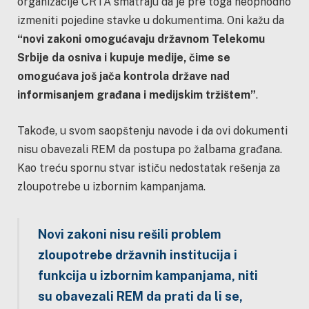
organizacije CRTA smatraju da je pre toga neophodno
izmeniti pojedine stavke u dokumentima. Oni kažu da
“novi zakoni omogućavaju državnom Telekomu
Srbije da osniva i kupuje medije, čime se
omogućava još jača kontrola države nad
informisanjem građana i medijskim tržištem”
.
Takođe, u svom saopštenju navode i da ovi dokumenti
nisu obavezali REM da postupa po žalbama građana.
Kao treću spornu stvar ističu nedostatak rešenja za
zloupotrebe u izbornim kampanjama.
Novi zakoni nisu rešili problem
zloupotrebe državnih institucija i
funkcija u izbornim kampanjama, niti
su obavezali REM da prati da li se,