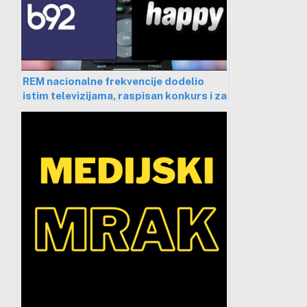
REM nacionalne frekvencije dodelio
istim televizijama, raspisan konkurs i za
petog emitera