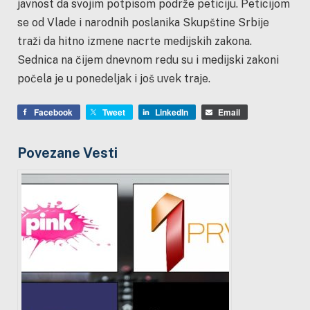
javnost da svojim potpisom podrže peticiju. Peticijom
se od Vlade i narodnih poslanika Skupštine Srbije
traži da hitno izmene nacrte medijskih zakona.
Sednica na čijem dnevnom redu su i medijski zakoni
počela je u ponedeljak i još uvek traje.
Facebook
Tweet
LinkedIn
Email
Povezane Vesti