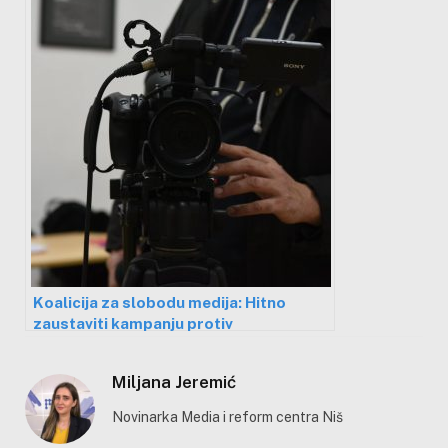
Koalicija za slobodu medija: Hitno
zaustaviti kampanju protiv
profesionalnih medija i nevladinih
organizacija
Miljana Jeremić
Novinarka Media i reform centra Niš