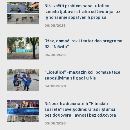
Niš i večiti problem pasa lutalica:
Između ljubavi i straha od životinja, uz
ignorisanje sopstvenih propisa
06/08/2026
Džez, domaći rok i teatar deo programa
32. “Nišvila”
05/08/2026
“Liceulice” – magazin koji pomaže teže
zapošljivima stigao i u Niš
04/08/2026
Niš bez tradicionalnih “Filmskih
susreta” i ove godine: Grad i glumci
bez dogovora, javnost bez odgovora
03/08/2026