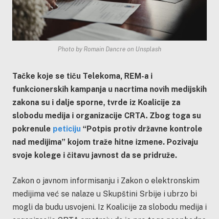
Photo by Romain Dancre on Unsplash
Tačke koje se tiču Telekoma, REM-a i
funkcionerskih kampanja u nacrtima novih medijskih
zakona su i dalje sporne, tvrde iz Koalicije za
slobodu medija i organizacije CRTA. Zbog toga su
pokrenule
peticiju
“Potpis protiv državne kontrole
nad medijima” kojom traže hitne izmene. Pozivaju
svoje kolege i čitavu javnost da se pridruže.
Zakon o javnom informisanju i Zakon o elektronskim
medijima već se nalaze u Skupštini Srbije i ubrzo bi
mogli da budu usvojeni. Iz Koalicije za slobodu medija i