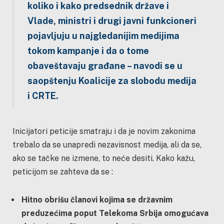
koliko i kako predsednik države i
Vlade, ministri i drugi javni funkcioneri
pojavljuju u najgledanijim medijima
tokom kampanje i da o tome
obaveštavaju građane – navodi se u
saopštenju Koalicije za slobodu medija
i CRTE.
Inicijatori peticije smatraju i da je novim zakonima
trebalo da se unapredi nezavisnost medija, ali da se,
ako se tačke ne izmene, to neće desiti. Kako kažu,
peticijom se zahteva da se :
Hitno obrišu članovi kojima se državnim
preduzećima poput Telekoma Srbija omogućava