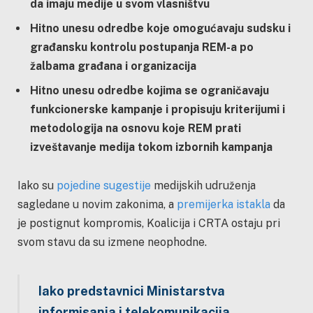
da imaju medije u svom vlasništvu
Hitno unesu odredbe koje omogućavaju sudsku i
građansku kontrolu postupanja REM-a po
žalbama građana i organizacija
Hitno unesu odredbe kojima se ograničavaju
funkcionerske kampanje i propisuju kriterijumi i
metodologija na osnovu koje REM prati
izveštavanje medija tokom izbornih kampanja
Iako su
pojedine sugestije
medijskih udruženja
sagledane u novim zakonima, a
premijerka istakla
da
je postignut kompromis, Koalicija i CRTA ostaju pri
svom stavu da su izmene neophodne.
Iako predstavnici Ministarstva
informisanja i telekomunikacija,