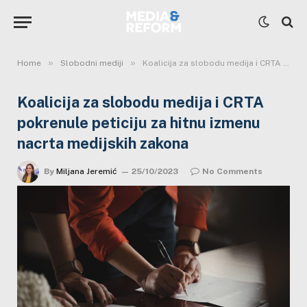
»
»
Home
Slobodni mediji
Koalicija za slobodu medija i CRTA pokrenule peticiju za hitnu izmenu nacrta medijskih zakona
Koalicija za slobodu medija i CRTA
pokrenule peticiju za hitnu izmenu
nacrta medijskih zakona
By
Miljana Jeremić
25/10/2023
No Comments