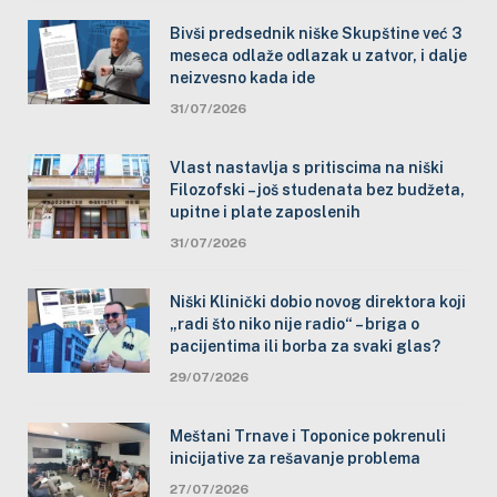
Bivši predsednik niške Skupštine već 3
meseca odlaže odlazak u zatvor, i dalje
neizvesno kada ide
31/07/2026
Vlast nastavlja s pritiscima na niški
Filozofski – još studenata bez budžeta,
upitne i plate zaposlenih
31/07/2026
Niški Klinički dobio novog direktora koji
„radi što niko nije radio“ – briga o
pacijentima ili borba za svaki glas?
29/07/2026
Meštani Trnave i Toponice pokrenuli
inicijative za rešavanje problema
27/07/2026