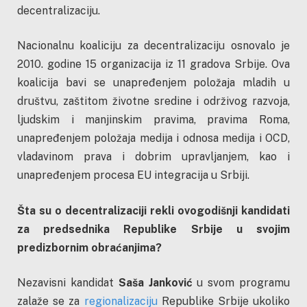
decentralizaciju.
Nacionalnu koaliciju za decentralizaciju osnovalo je
2010. godine 15 organizacija iz 11 gradova Srbije. Ova
koalicija bavi se unapređenjem položaja mladih u
društvu, zaštitom životne sredine i održivog razvoja,
ljudskim i manjinskim pravima, pravima Roma,
unapređenjem položaja medija i odnosa medija i OCD,
vladavinom prava i dobrim upravljanjem, kao i
unapređenjem procesa EU integracija u Srbiji.
Šta su o decentralizaciji rekli ovogodišnji kandidati
za predsednika Republike Srbije u svojim
predizbornim obraćanjima?
Nezavisni kandidat
Saša Janković
u svom programu
zalaže se za
regionalizaciju
Republike Srbije ukoliko