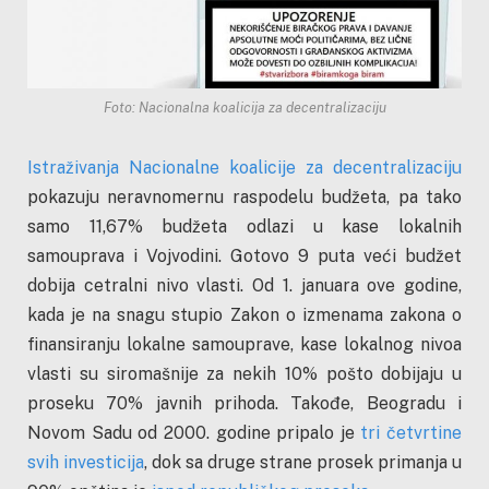
Foto: Nacionalna koalicija za decentralizaciju
Istraživanja Nacionalne koalicije za decentralizaciju
pokazuju neravnomernu raspodelu budžeta, pa tako
samo 11,67% budžeta odlazi u kase lokalnih
samouprava i Vojvodini. Gotovo 9 puta veći budžet
dobija cetralni nivo vlasti. Od 1. januara ove godine,
kada je na snagu stupio Zakon o izmenama zakona o
finansiranju lokalne samouprave, kase lokalnog nivoa
vlasti su siromašnije za nekih 10% pošto dobijaju u
proseku 70% javnih prihoda. Takođe, Beogradu i
Novom Sadu od 2000. godine pripalo je
tri četvrtine
svih
investicija
, dok sa druge strane prosek primanja u