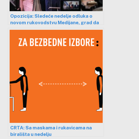
Opozicija: Sledeće nedelje odluka o
novom rukovodstvu Medijane, grad da
uspori sa “fajront tenderima”
CRTA: Sa maskama i rukavicama na
birališta u nedelju