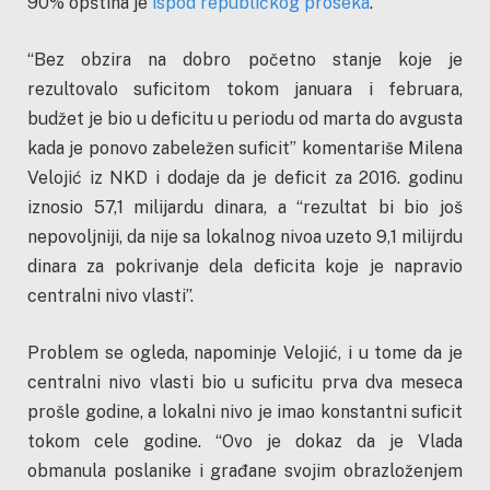
90% opština je
ispod republičkog proseka
.
“Bez obzira na dobro početno stanje koje je
rezultovalo suficitom tokom januara i februara,
budžet je bio u deficitu u periodu od marta do avgusta
kada je ponovo zabeležen suficit” komentariše Milena
Velojić iz NKD i dodaje da je deficit za 2016. godinu
iznosio 57,1 milijardu dinara, a “rezultat bi bio još
nepovoljniji, da nije sa lokalnog nivoa uzeto 9,1 milijrdu
dinara za pokrivanje dela deficita koje je napravio
centralni nivo vlasti”.
Problem se ogleda, napominje Velojić, i u tome da je
centralni nivo vlasti bio u suficitu prva dva meseca
prošle godine, a lokalni nivo je imao konstantni suficit
tokom cele godine. “Ovo je dokaz da je Vlada
obmanula poslanike i građane svojim obrazloženjem