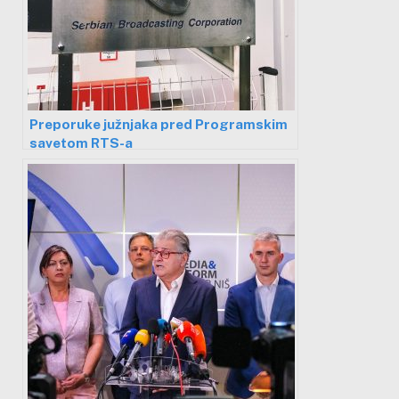
Preporuke južnjaka pred Programskim
savetom RTS-a