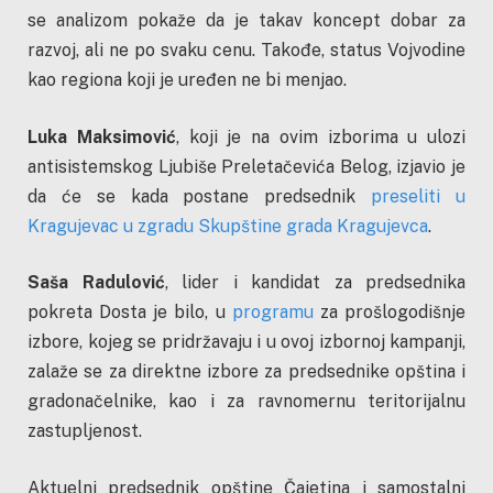
se analizom pokaže da je takav koncept dobar za
razvoj, ali ne po svaku cenu. Takođe, status Vojvodine
kao regiona koji je uređen ne bi menjao.
Luka Maksimović
, koji je na ovim izborima u ulozi
antisistemskog Ljubiše Preletačevića Belog, izjavio je
da će se kada postane predsednik
preseliti u
Kragujevac u zgradu Skupštine grada Kragujevca
.
Saša Radulović
, lider i kandidat za predsednika
pokreta Dosta je bilo, u
programu
za prošlogodišnje
izbore, kojeg se pridržavaju i u ovoj izbornoj kampanji,
zalaže se za direktne izbore za predsednike opština i
gradonačelnike, kao i za ravnomernu teritorijalnu
zastupljenost.
Aktuelni predsednik opštine Čajetina i samostalni