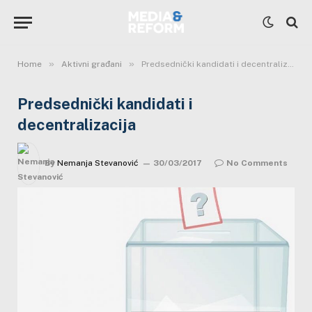
»
»
Home
Aktivni građani
Predsednički kandidati i decentralizacija
Predsednički kandidati i
decentralizacija
By
Nemanja Stevanović
30/03/2017
No Comments