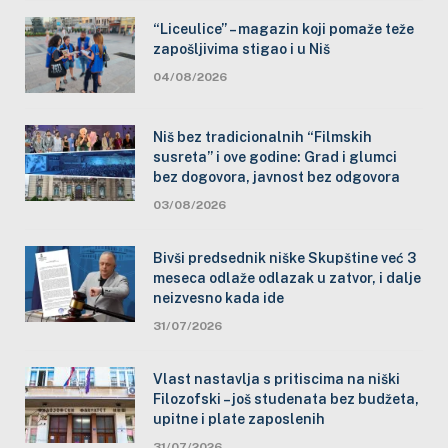
“Liceulice” – magazin koji pomaže teže
zapošljivima stigao i u Niš
04/08/2026
Niš bez tradicionalnih “Filmskih
susreta” i ove godine: Grad i glumci
bez dogovora, javnost bez odgovora
03/08/2026
Bivši predsednik niške Skupštine već 3
meseca odlaže odlazak u zatvor, i dalje
neizvesno kada ide
31/07/2026
Vlast nastavlja s pritiscima na niški
Filozofski – još studenata bez budžeta,
upitne i plate zaposlenih
31/07/2026