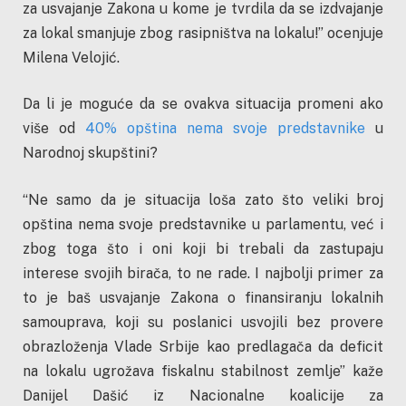
za usvajanje Zakona u kome je tvrdila da se izdvajanje
za lokal smanjuje zbog rasipništva na lokalu!” ocenjuje
Milena Velojić.
Da li je moguće da se ovakva situacija promeni ako
više od
40% opština nema svoje predstavnike
u
Narodnoj skupštini?
“Ne samo da je situacija loša zato što veliki broj
opština nema svoje predstavnike u parlamentu, već i
zbog toga što i oni koji bi trebali da zastupaju
interese svojih birača, to ne rade. I najbolji primer za
to je baš usvajanje Zakona o finansiranju lokalnih
samouprava, koji su poslanici usvojili bez provere
obrazloženja Vlade Srbije kao predlagača da deficit
na lokalu ugrožava fiskalnu stabilnost zemlje” kaže
Danijel Dašić iz Nacionalne koalicije za