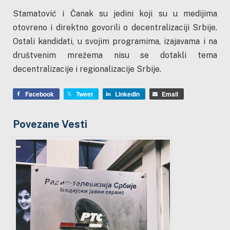
Stamatović i Čanak su jedini koji su u medijima
otovreno i direktno govorili o decentralizaciji Srbije.
Ostali kandidati, u svojim programima, izajavama i na
društvenim mrežema nisu se dotakli tema
decentralizacije i regionalizacije Srbije.
Facebook
Tweet
LinkedIn
Email
Povezane Vesti