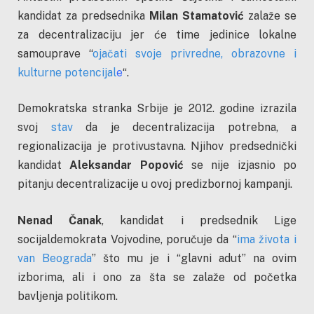
kandidat za predsednika
Milan Stamatović
zalaže se
za decentralizaciju jer će time jedinice lokalne
samouprave “
ojačati svoje privredne, obrazovne i
kulturne potencijal
e
“.
Demokratska stranka Srbije je 2012. godine izrazila
svoj
stav
da je decentralizacija potrebna, a
regionalizacija je protivustavna. Njihov predsednički
kandidat
Aleksandar Popović
se nije izjasnio po
pitanju decentralizacije u ovoj predizbornoj kampanji.
Nenad Čanak
, kandidat i predsednik Lige
socijaldemokrata Vojvodine, poručuje da “
ima života i
van Beograda
” što mu je i “glavni adut” na ovim
izborima, ali i ono za šta se zalaže od početka
bavljenja politikom.