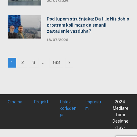
20/07/2026
Pod lupom stručnjaka: Da li je Niš dobio
program koji može da smanji
zagađenje vazduha?
18/07/2026
…
Next
1
2
3
163
O nama
Projekti
Uslovi
Impresu
2024.
korišćen
m
Mediare
ja
form
Designe
d by -
Mediare