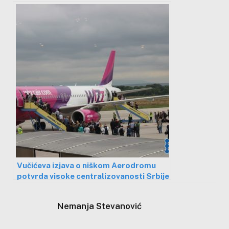
Vučićeva izjava o niškom Aerodromu
potvrda visoke centralizovanosti Srbije
Nemanja Stevanović