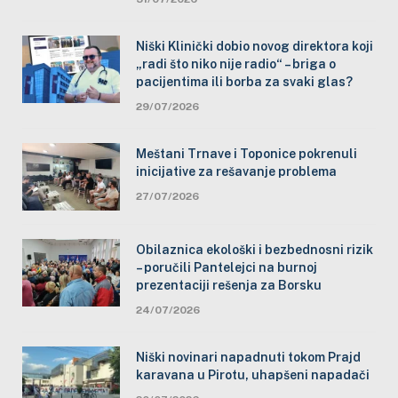
Niški Klinički dobio novog direktora koji
„radi što niko nije radio“ – briga o
pacijentima ili borba za svaki glas?
29/07/2026
Meštani Trnave i Toponice pokrenuli
inicijative za rešavanje problema
27/07/2026
Obilaznica ekološki i bezbednosni rizik
– poručili Pantelejci na burnoj
prezentaciji rešenja za Borsku
24/07/2026
Niški novinari napadnuti tokom Prajd
karavana u Pirotu, uhapšeni napadači