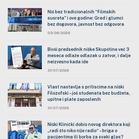
Niš bez tradicionalnih “Filmskih
susreta” i ove godine: Grad i glumci
bez dogovora, javnost bez odgovora
03/08/2026
Bivši predsednik niške Skupštine već 3
meseca odlaže odlazak u zatvor, i dalje
neizvesno kada ide
31/07/2026
Vlast nastavlja s pritiscima na niški
Filozofski – još studenata bez budžeta,
upitne i plate zaposlenih
31/07/2026
Niški Klinički dobio novog direktora koji
„radi što niko nije radio“ – briga o
pacijentima ili borba za svaki glas?