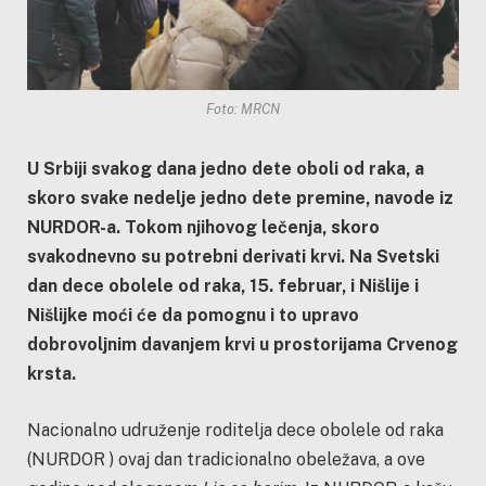
Foto: MRCN
U Srbiji svakog dana jedno dete oboli od raka, a
skoro svake nedelje jedno dete premine, navode iz
NURDOR-a. Tokom njihovog lečenja, skoro
svakodnevno su potrebni derivati krvi. Na Svetski
dan dece obolele od raka, 15. februar, i Nišlije i
Nišlijke moći će da pomognu i to upravo
dobrovoljnim davanjem krvi u prostorijama Crvenog
krsta.
Nacionalno udruženje roditelja dece obolele od raka
(NURDOR ) ovaj dan tradicionalno obeležava, a ove