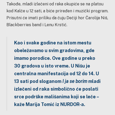
Takođe, mladi izlečeni od raka okupiće se na platou
kod Kalče u 12 sati, a biće priređen i muzički program.
Prisutni će imati priliku da čuju Dečiji hor Čarolija Niš,
Blackberries band i Lenu Krstić.
Kao i svake godine na istom mestu
obeležavamo u svim gradovima, gde
imamo porodice. Ove godine u preko
30 gradova u isto vreme. U Nišu je
centralna manifestacija od 12 do 14. U
13 sati pod sloganom
I ja se borim
mladi
izlečeni od raka simbolično će poslati
srce podrške mališanima koji se leče –
kaže Marija Tomić iz NURDOR-a.