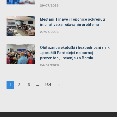
29/07/2026
Meštani Trnave i Toponice pokrenuli
inicijative za rešavanje problema
27/07/2026
Obilaznica ekološki i bezbednosni rizik
– poručili Pantelejci na burnoj
prezentaciji rešenja za Borsku
24/07/2026
…
Next
1
2
3
164