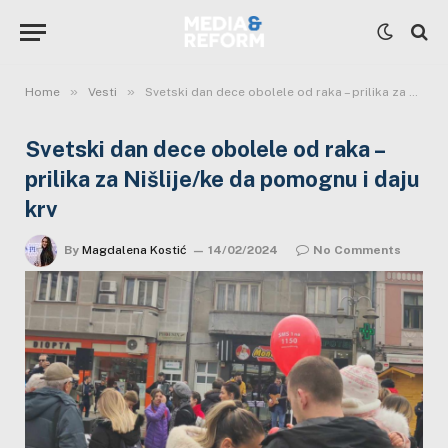
»
»
Home
Vesti
Svetski dan dece obolele od raka – prilika za Nišlije/ke da pomognu i daju krv
Svetski dan dece obolele od raka –
prilika za Nišlije/ke da pomognu i daju
krv
By
Magdalena Kostić
14/02/2024
No Comments