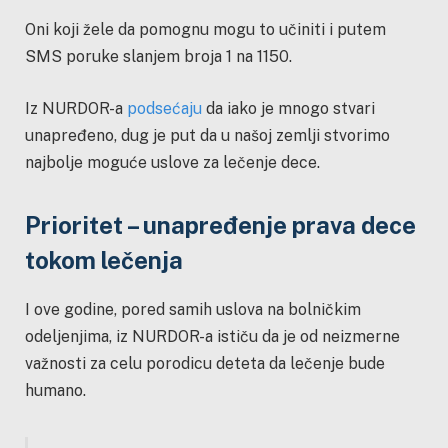
Oni koji žele da pomognu mogu to učiniti i putem
SMS poruke slanjem broja 1 na 1150.
Iz NURDOR-a
podsećaju
da iako je mnogo stvari
unapređeno, dug je put da u našoj zemlji stvorimo
najbolje moguće uslove za lečenje dece.
Prioritet – unapređenje prava dece
tokom lečenja
I ove godine, pored samih uslova na bolničkim
odeljenjima, iz NURDOR-a ističu da je od neizmerne
važnosti za celu porodicu deteta da lečenje bude
humano.