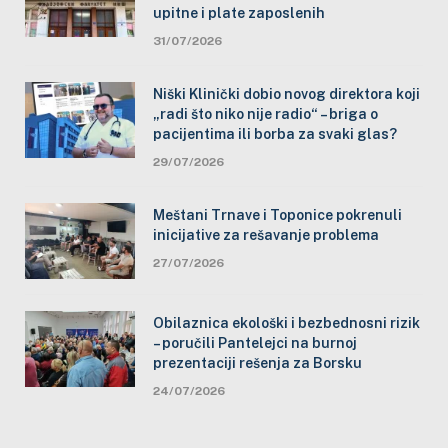
upitne i plate zaposlenih
31/07/2026
Niški Klinički dobio novog direktora koji
„radi što niko nije radio“ – briga o
pacijentima ili borba za svaki glas?
29/07/2026
Meštani Trnave i Toponice pokrenuli
inicijative za rešavanje problema
27/07/2026
Obilaznica ekološki i bezbednosni rizik
– poručili Pantelejci na burnoj
prezentaciji rešenja za Borsku
24/07/2026