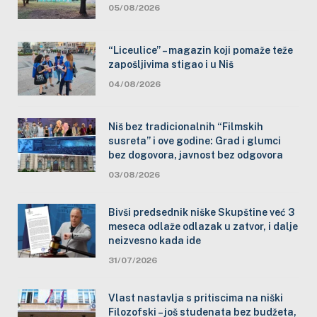
05/08/2026
“Liceulice” – magazin koji pomaže teže
zapošljivima stigao i u Niš
04/08/2026
Niš bez tradicionalnih “Filmskih
susreta” i ove godine: Grad i glumci
bez dogovora, javnost bez odgovora
03/08/2026
Bivši predsednik niške Skupštine već 3
meseca odlaže odlazak u zatvor, i dalje
neizvesno kada ide
31/07/2026
Vlast nastavlja s pritiscima na niški
Filozofski – još studenata bez budžeta,