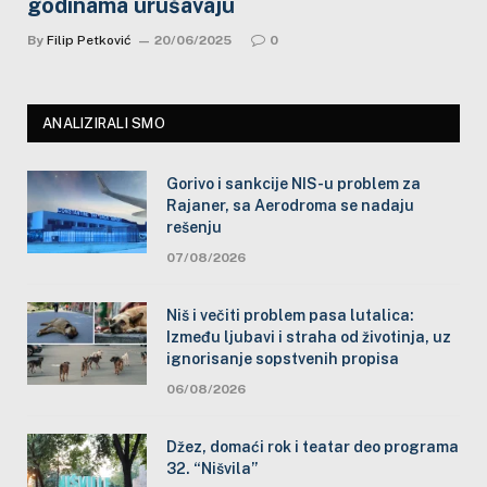
godinama urušavaju
By
Filip Petković
20/06/2025
0
ANALIZIRALI SMO
Gorivo i sankcije NIS-u problem za
Rajaner, sa Aerodroma se nadaju
rešenju
07/08/2026
Niš i večiti problem pasa lutalica:
Između ljubavi i straha od životinja, uz
ignorisanje sopstvenih propisa
06/08/2026
Džez, domaći rok i teatar deo programa
32. “Nišvila”