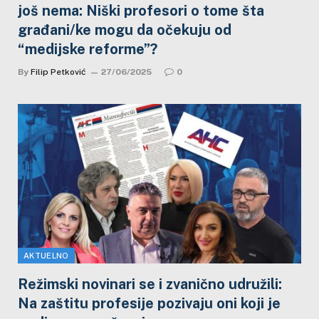
još nema: Niški profesori o tome šta
građani/ke mogu da očekuju od
“medijske reforme”?
By
Filip Petković
27/06/2025
0
AKTUELNO
Režimski novinari se i zvanično udružili:
Na zaštitu profesije pozivaju oni koji je