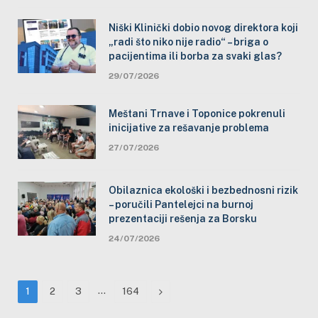
Niški Klinički dobio novog direktora koji
„radi što niko nije radio“ – briga o
pacijentima ili borba za svaki glas?
29/07/2026
Meštani Trnave i Toponice pokrenuli
inicijative za rešavanje problema
27/07/2026
Obilaznica ekološki i bezbednosni rizik
– poručili Pantelejci na burnoj
prezentaciji rešenja za Borsku
24/07/2026
…
Next
1
2
3
164