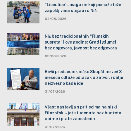
“Liceulice” – magazin koji pomaže teže
zapošljivima stigao i u Niš
04/08/2026
Niš bez tradicionalnih “Filmskih
susreta” i ove godine: Grad i glumci
bez dogovora, javnost bez odgovora
03/08/2026
Bivši predsednik niške Skupštine već 3
meseca odlaže odlazak u zatvor, i dalje
neizvesno kada ide
31/07/2026
Vlast nastavlja s pritiscima na niški
Filozofski – još studenata bez budžeta,
upitne i plate zaposlenih
31/07/2026