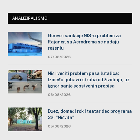
ANALIZIRALI SMO
Gorivo i sankcije NIS-u problem za
Rajaner, sa Aerodroma se nadaju
rešenju
07/08/2026
Niš i večiti problem pasa lutalica:
Između ljubavi i straha od životinja, uz
ignorisanje sopstvenih propisa
06/08/2026
Džez, domaći rok i teatar deo programa
32. “Nišvila”
05/08/2026