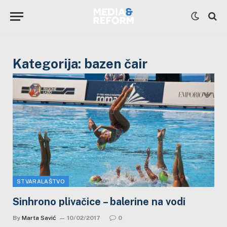
Kategorija:
bazen čair
STVARALAŠTVO
Sinhrono plivačice – balerine na vodi
By
Marta Savić
10/02/2017
0