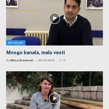
AKTUELNO
Mnogo kanala, malo vesti
By
Milica Branković
28/12/2018
0