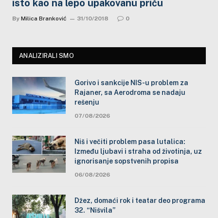
isto kao na lepo upakovanu priču
By
Milica Branković
31/10/2018
0
ANALIZIRALI SMO
Gorivo i sankcije NIS-u problem za
Rajaner, sa Aerodroma se nadaju
rešenju
07/08/2026
Niš i večiti problem pasa lutalica:
Između ljubavi i straha od životinja, uz
ignorisanje sopstvenih propisa
06/08/2026
Džez, domaći rok i teatar deo programa
32. “Nišvila”