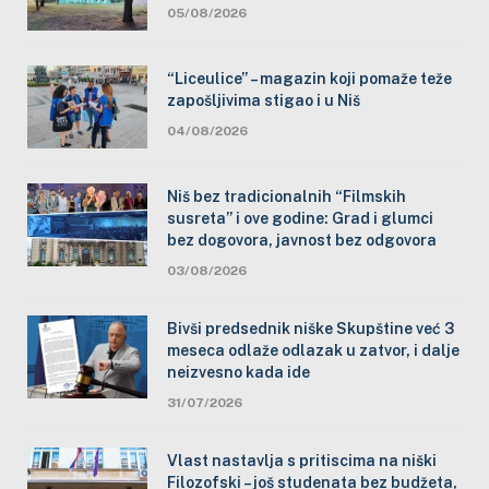
05/08/2026
“Liceulice” – magazin koji pomaže teže
zapošljivima stigao i u Niš
04/08/2026
Niš bez tradicionalnih “Filmskih
susreta” i ove godine: Grad i glumci
bez dogovora, javnost bez odgovora
03/08/2026
Bivši predsednik niške Skupštine već 3
meseca odlaže odlazak u zatvor, i dalje
neizvesno kada ide
31/07/2026
Vlast nastavlja s pritiscima na niški
Filozofski – još studenata bez budžeta,