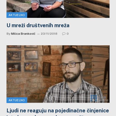
AKTUELNO
U mreži društvenih mreža
By
Milica Branković
23/11/2018
0
AKTUELNO
Ljudi ne reaguju na pojedinačne činjenice