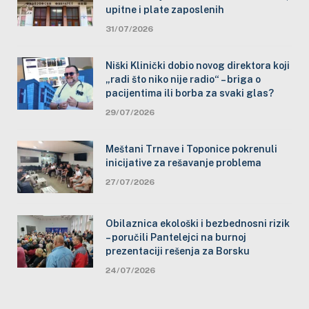
upitne i plate zaposlenih
31/07/2026
Niški Klinički dobio novog direktora koji
„radi što niko nije radio“ – briga o
pacijentima ili borba za svaki glas?
29/07/2026
Meštani Trnave i Toponice pokrenuli
inicijative za rešavanje problema
27/07/2026
Obilaznica ekološki i bezbednosni rizik
– poručili Pantelejci na burnoj
prezentaciji rešenja za Borsku
24/07/2026