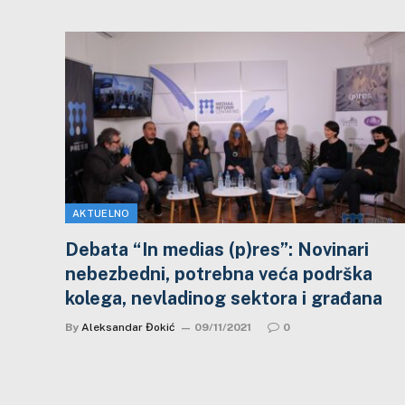
AKTUELNO
Debata “In medias (p)res”: Novinari
nebezbedni, potrebna veća podrška
kolega, nevladinog sektora i građana
By
Aleksandar Đokić
09/11/2021
0