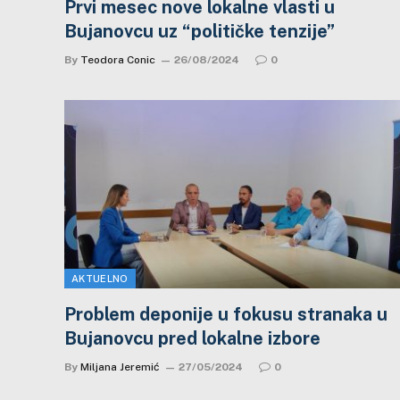
Prvi mesec nove lokalne vlasti u
Bujanovcu uz “političke tenzije”
By
Teodora Conic
26/08/2024
0
AKTUELNO
Problem deponije u fokusu stranaka u
Bujanovcu pred lokalne izbore
By
Miljana Jeremić
27/05/2024
0