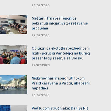
29/07/2026
Meštani Trnave i Toponice
pokrenuli inicijative za rešavanje
problema
27/07/2026
Obilaznica ekološki i bezbednosni
rizik – poručili Pantelejci na burnoj
prezentaciji rešenja za Borsku
24/07/2026
Niški novinari napadnuti tokom
Prajd karavana u Pirotu, uhapšeni
napadači
20/07/2026
Pod lupom stručnjaka: Da li je Niš