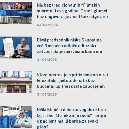
Niš bez tradicionalnih “Filmskih
susreta” i ove godine: Grad i glumci
bez dogovora, javnost bez odgovora
03/08/2026
Bivši predsednik niške Skupštine
već 3 meseca odlaže odlazak u
zatvor, i dalje neizvesno kada ide
31/07/2026
Vlast nastavlja s pritiscima na niški
Filozofski – još studenata bez
budžeta, upitne i plate zaposlenih
31/07/2026
Niški Klinički dobio novog direktora
koji „radi što niko nije radio“ – briga
o pacijentima ili borba za svaki
glas?