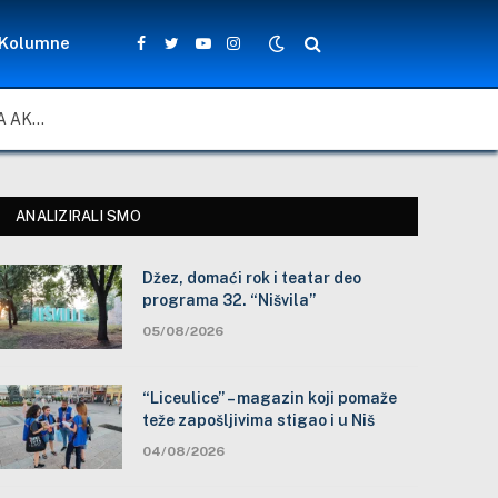
Kolumne
Facebook
Twitter
YouTube
Instagram
ZA LEPŠE I BEZBEDNIJE ŠKOLSKO DVORIŠTE: ZAJEDNIČKA AKCIJA MEŠTANA, NASTAVNIKA I ĐAKA U SELU VLASE KOD VRANJA
ANALIZIRALI SMO
Džez, domaći rok i teatar deo
programa 32. “Nišvila”
05/08/2026
“Liceulice” – magazin koji pomaže
teže zapošljivima stigao i u Niš
04/08/2026