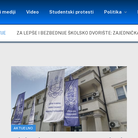
 mediji
Video
Studentski protesti
Politika
IJE
AKTUELNO