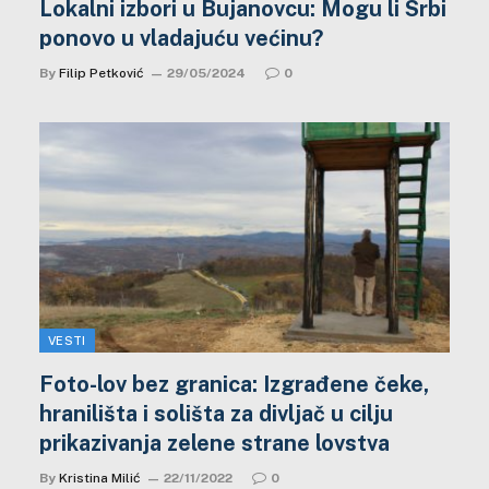
Lokalni izbori u Bujanovcu: Mogu li Srbi
ponovo u vladajuću većinu?
By
Filip Petković
29/05/2024
0
VESTI
Foto-lov bez granica: Izgrađene čeke,
hranilišta i solišta za divljač u cilju
prikazivanja zelene strane lovstva
By
Kristina Milić
22/11/2022
0