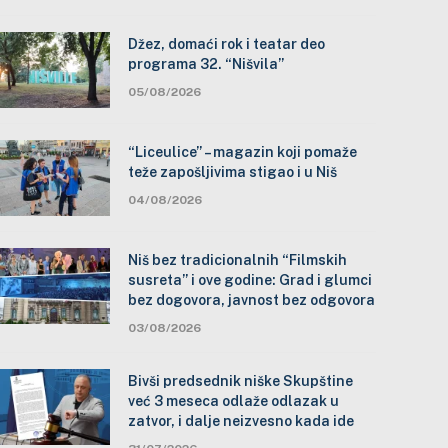
Džez, domaći rok i teatar deo
programa 32. “Nišvila”
05/08/2026
“Liceulice” – magazin koji pomaže
teže zapošljivima stigao i u Niš
04/08/2026
Niš bez tradicionalnih “Filmskih
susreta” i ove godine: Grad i glumci
bez dogovora, javnost bez odgovora
03/08/2026
Bivši predsednik niške Skupštine
već 3 meseca odlaže odlazak u
zatvor, i dalje neizvesno kada ide