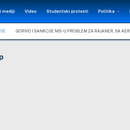
 mediji
Video
Studentski protesti
Politika
IJE
p