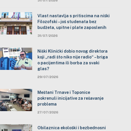
31/07/2026
Vlast nastavlja s pritiscima na niški
Filozofski – još studenata bez
budžeta, upitne i plate zaposlenih
31/07/2026
Niški Klinički dobio novog direktora
koji „radi što niko nije radio“ – briga
o pacijentima ili borba za svaki
glas?
29/07/2026
Meštani Trnave i Toponice
pokrenuli inicijative za rešavanje
problema
27/07/2026
Obilaznica ekološki i bezbednosni