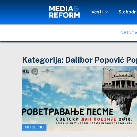
Vesti
Slobodni
NAJNOV
Kategorija:
Dalibor Popović Po
AKTUELNO