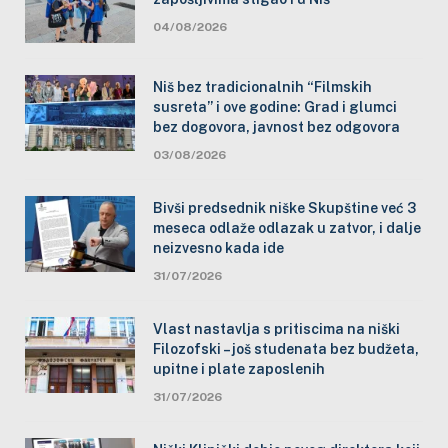
04/08/2026
Niš bez tradicionalnih “Filmskih
susreta” i ove godine: Grad i glumci
bez dogovora, javnost bez odgovora
03/08/2026
Bivši predsednik niške Skupštine već 3
meseca odlaže odlazak u zatvor, i dalje
neizvesno kada ide
31/07/2026
Vlast nastavlja s pritiscima na niški
Filozofski – još studenata bez budžeta,
upitne i plate zaposlenih
31/07/2026