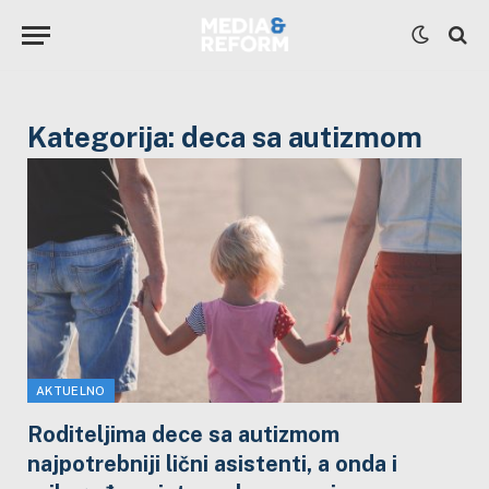
Kategorija:
deca sa autizmom
AKTUELNO
Roditeljima dece sa autizmom
najpotrebniji lični asistenti, a onda i