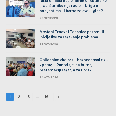
Niški Klinički dobio novog direktora koji
„radi što niko nije radio“ – briga o
pacijentima ili borba za svaki glas?
29/07/2026
Meštani Trnave i Toponice pokrenuli
inicijative za rešavanje problema
27/07/2026
Obilaznica ekološki i bezbednosni rizik
– poručili Pantelejci na burnoj
prezentaciji rešenja za Borsku
24/07/2026
…
Next
1
2
3
164