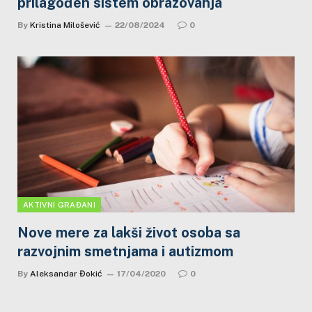
prilagođen sistem obrazovanja
By
Kristina Milošević
22/08/2024
0
AKTIVNI GRAĐANI
Nove mere za lakši život osoba sa
razvojnim smetnjama i autizmom
By
Aleksandar Đokić
17/04/2020
0