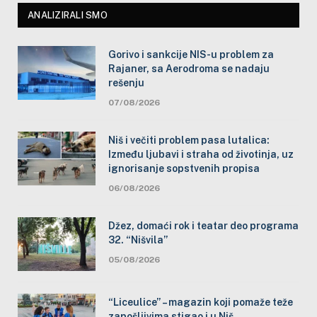
ANALIZIRALI SMO
Gorivo i sankcije NIS-u problem za
Rajaner, sa Aerodroma se nadaju
rešenju
07/08/2026
Niš i večiti problem pasa lutalica:
Između ljubavi i straha od životinja, uz
ignorisanje sopstvenih propisa
06/08/2026
Džez, domaći rok i teatar deo programa
32. “Nišvila”
05/08/2026
“Liceulice” – magazin koji pomaže teže
zapošljivima stigao i u Niš