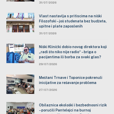
31/07/2026
Vlast nastavlja s pritiscima na niški
Filozofski – još studenata bez budžeta,
upitne i plate zaposlenih
31/07/2026
Niški Klinički dobio novog direktora koji
„radi što niko nije radio“ – briga o
pacijentima ili borba za svaki glas?
29/07/2026
Meštani Trnave i Toponice pokrenuli
inicijative za rešavanje problema
27/07/2026
Obilaznica ekološki i bezbednosni rizik
– poručili Pantelejci na burnoj