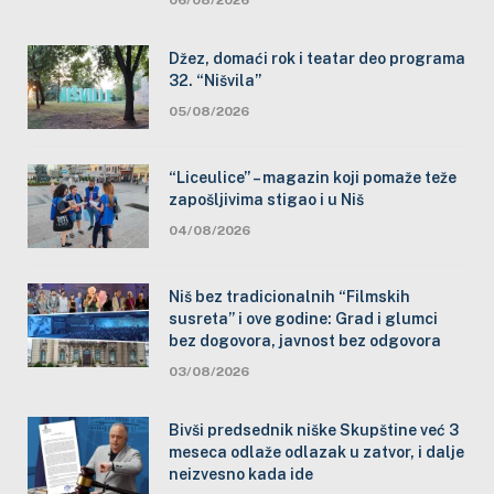
Džez, domaći rok i teatar deo programa
32. “Nišvila”
05/08/2026
“Liceulice” – magazin koji pomaže teže
zapošljivima stigao i u Niš
04/08/2026
Niš bez tradicionalnih “Filmskih
susreta” i ove godine: Grad i glumci
bez dogovora, javnost bez odgovora
03/08/2026
Bivši predsednik niške Skupštine već 3
meseca odlaže odlazak u zatvor, i dalje
neizvesno kada ide