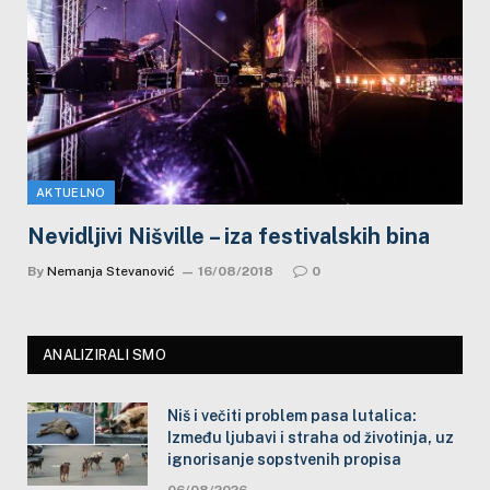
AKTUELNO
Nevidljivi Nišville – iza festivalskih bina
By
Nemanja Stevanović
16/08/2018
0
ANALIZIRALI SMO
Niš i večiti problem pasa lutalica:
Između ljubavi i straha od životinja, uz
ignorisanje sopstvenih propisa
06/08/2026