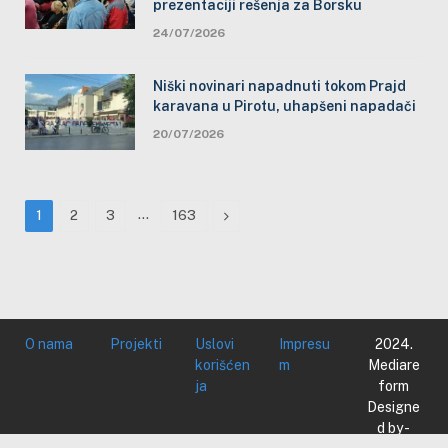
prezentaciji rešenja za Borsku
24/07/2026
Niški novinari napadnuti tokom Prajd
karavana u Pirotu, uhapšeni napadači
20/07/2026
…
Next
1
2
3
163
O nama
Projekti
Uslovi
Impresu
2024.
korišćen
m
Mediare
ja
form
Designe
d by -