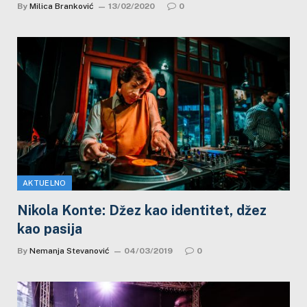
By
Milica Branković
13/02/2020
0
AKTUELNO
Nikola Konte: Džez kao identitet, džez
kao pasija
By
Nemanja Stevanović
04/03/2019
0