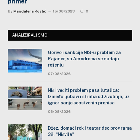
primer
By
Magdalena Kostić
15/08/2023
0
ANALIZIRALI SMO
Gorivo i sankcije NIS-u problem za
Rajaner, sa Aerodroma se nadaju
rešenju
07/08/2026
Niš i večiti problem pasa lutalica:
Između ljubavi i straha od životinja, uz
ignorisanje sopstvenih propisa
06/08/2026
Džez, domaći rok i teatar deo programa
32. “Nišvila”