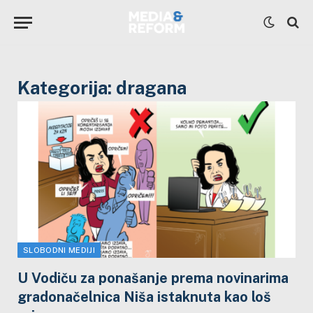
Kategorija:
dragana
SLOBODNI MEDIJI
U Vodiču za ponašanje prema novinarima
gradonačelnica Niša istaknuta kao loš