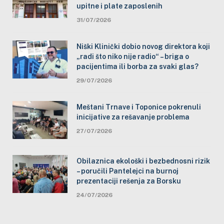
upitne i plate zaposlenih
31/07/2026
Niški Klinički dobio novog direktora koji
„radi što niko nije radio“ – briga o
pacijentima ili borba za svaki glas?
29/07/2026
Meštani Trnave i Toponice pokrenuli
inicijative za rešavanje problema
27/07/2026
Obilaznica ekološki i bezbednosni rizik
– poručili Pantelejci na burnoj
prezentaciji rešenja za Borsku
24/07/2026