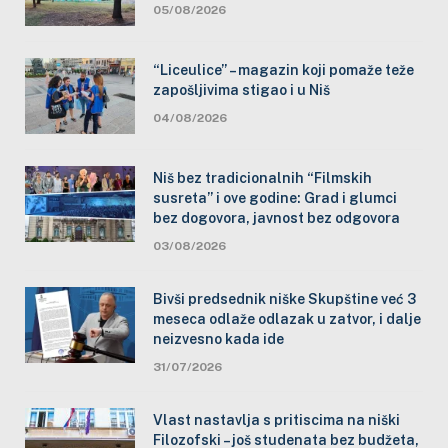
05/08/2026
“Liceulice” – magazin koji pomaže teže
zapošljivima stigao i u Niš
04/08/2026
Niš bez tradicionalnih “Filmskih
susreta” i ove godine: Grad i glumci
bez dogovora, javnost bez odgovora
03/08/2026
Bivši predsednik niške Skupštine već 3
meseca odlaže odlazak u zatvor, i dalje
neizvesno kada ide
31/07/2026
Vlast nastavlja s pritiscima na niški
Filozofski – još studenata bez budžeta,