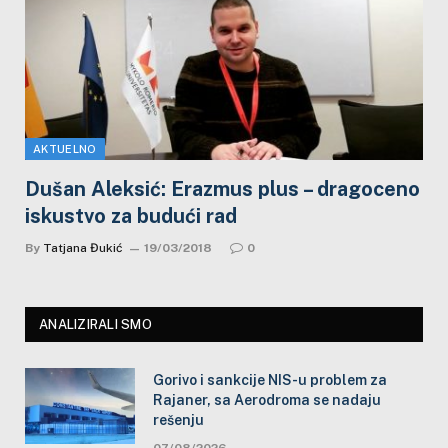
AKTUELNO
Dušan Aleksić: Erazmus plus – dragoceno
iskustvo za budući rad
By
Tatjana Đukić
19/03/2018
0
ANALIZIRALI SMO
Gorivo i sankcije NIS-u problem za
Rajaner, sa Aerodroma se nadaju
rešenju
07/08/2026