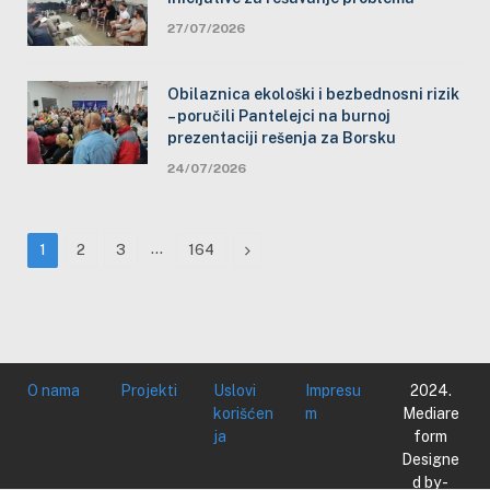
27/07/2026
Obilaznica ekološki i bezbednosni rizik
– poručili Pantelejci na burnoj
prezentaciji rešenja za Borsku
24/07/2026
…
Next
1
2
3
164
O nama
Projekti
Uslovi
Impresu
2024.
korišćen
m
Mediare
ja
form
Designe
d by -