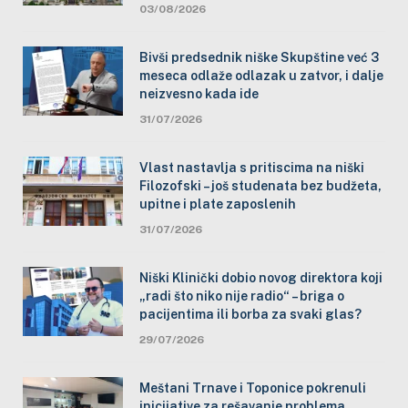
03/08/2026
Bivši predsednik niške Skupštine već 3
meseca odlaže odlazak u zatvor, i dalje
neizvesno kada ide
31/07/2026
Vlast nastavlja s pritiscima na niški
Filozofski – još studenata bez budžeta,
upitne i plate zaposlenih
31/07/2026
Niški Klinički dobio novog direktora koji
„radi što niko nije radio“ – briga o
pacijentima ili borba za svaki glas?
29/07/2026
Meštani Trnave i Toponice pokrenuli
inicijative za rešavanje problema