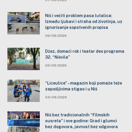
Niš i večiti problem pasa lutalica:
Između ljubavi i straha od životinja, uz
ignorisanje sopstvenih propisa
06/08/2026
Džez, domaći rok i teatar deo programa
32. “Nišvila”
05/08/2026
“Liceulice” – magazin koji pomaže teže
zapošljivima stigao i u Niš
04/08/2026
Niš bez tradicionalnih “Filmskih
susreta” i ove godine: Grad i glumci
bez dogovora, javnost bez odgovora