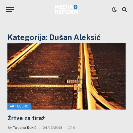
Kategorija:
Dušan Aleksić
AKTUELNO
Žrtve za tiraž
By
Tatjana Đukić
24/12/2018
0