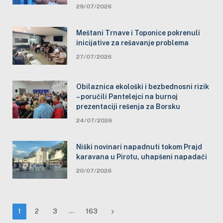
29/07/2026
Meštani Trnave i Toponice pokrenuli
inicijative za rešavanje problema
27/07/2026
Obilaznica ekološki i bezbednosni rizik
– poručili Pantelejci na burnoj
prezentaciji rešenja za Borsku
24/07/2026
Niški novinari napadnuti tokom Prajd
karavana u Pirotu, uhapšeni napadači
20/07/2026
…
Next
1
2
3
163