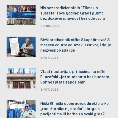
Niš bez tradicionalnih “Filmskih
susreta” i ove godine: Grad i glumci
bez dogovora, javnost bez odgovora
03/08/2026
Bivši predsednik niške Skupštine već 3
meseca odlaže odlazak u zatvor, i dalje
neizvesno kada ide
31/07/2026
Vlast nastavlja s pritiscima na niški
Filozofski – još studenata bez budžeta,
upitne i plate zaposlenih
31/07/2026
Niški Klinički dobio novog direktora koji
„radi što niko nije radio“ – briga o
pacijentima ili borba za svaki glas?