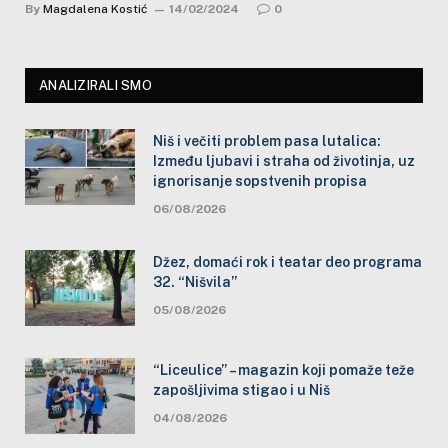
By
Magdalena Kostić
14/02/2024
0
ANALIZIRALI SMO
Niš i večiti problem pasa lutalica:
Između ljubavi i straha od životinja, uz
ignorisanje sopstvenih propisa
06/08/2026
Džez, domaći rok i teatar deo programa
32. “Nišvila”
05/08/2026
“Liceulice” – magazin koji pomaže teže
zapošljivima stigao i u Niš
04/08/2026