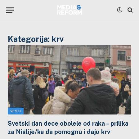
Kategorija:
krv
VESTI
Svetski dan dece obolele od raka – prilika
za Nišlije/ke da pomognu i daju krv