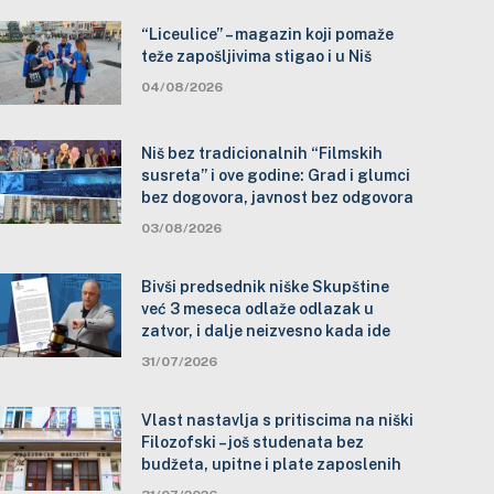
“Liceulice” – magazin koji pomaže
teže zapošljivima stigao i u Niš
04/08/2026
Niš bez tradicionalnih “Filmskih
susreta” i ove godine: Grad i glumci
bez dogovora, javnost bez odgovora
03/08/2026
Bivši predsednik niške Skupštine
već 3 meseca odlaže odlazak u
zatvor, i dalje neizvesno kada ide
31/07/2026
Vlast nastavlja s pritiscima na niški
Filozofski – još studenata bez
budžeta, upitne i plate zaposlenih