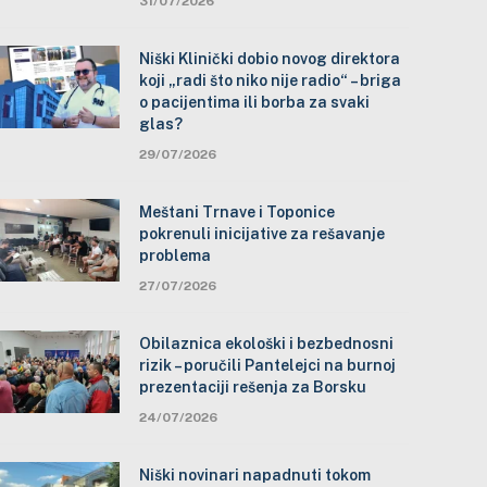
31/07/2026
Niški Klinički dobio novog direktora
koji „radi što niko nije radio“ – briga
o pacijentima ili borba za svaki
glas?
29/07/2026
Meštani Trnave i Toponice
pokrenuli inicijative za rešavanje
problema
27/07/2026
Obilaznica ekološki i bezbednosni
rizik – poručili Pantelejci na burnoj
prezentaciji rešenja za Borsku
24/07/2026
Niški novinari napadnuti tokom