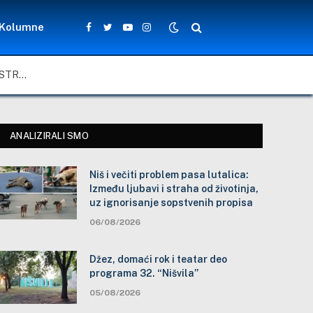
Kolumne
Facebook
Twitter
YouTube
Instagram
NIŠ I VEČITI PROBLEM PASA LUTALICA: IZMEĐU LJUBAVI I STRAHA OD ŽIVOTINJA, UZ IGNORISANJE SOPSTVENIH PROPISA
ANALIZIRALI SMO
Niš i večiti problem pasa lutalica:
Između ljubavi i straha od životinja,
uz ignorisanje sopstvenih propisa
06/08/2026
Džez, domaći rok i teatar deo
programa 32. “Nišvila”
05/08/2026