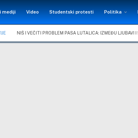
 mediji
Video
Studentski protesti
Politika
IJE