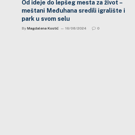
Od ideje do lepšeg mesta za život –
meštani Međuhana sredili igralište i
park u svom selu
By
Magdalena Kostić
16/08/2024
0