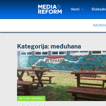
Vesti
Slobodni
NAJNOV
Kategorija:
međuhana
AKTIVNI GRAĐANI