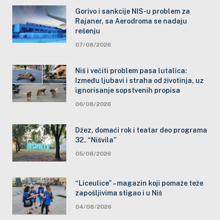
Gorivo i sankcije NIS-u problem za
Rajaner, sa Aerodroma se nadaju
rešenju
07/08/2026
Niš i večiti problem pasa lutalica:
Između ljubavi i straha od životinja, uz
ignorisanje sopstvenih propisa
06/08/2026
Džez, domaći rok i teatar deo programa
32. “Nišvila”
05/08/2026
“Liceulice” – magazin koji pomaže teže
zapošljivima stigao i u Niš
04/08/2026