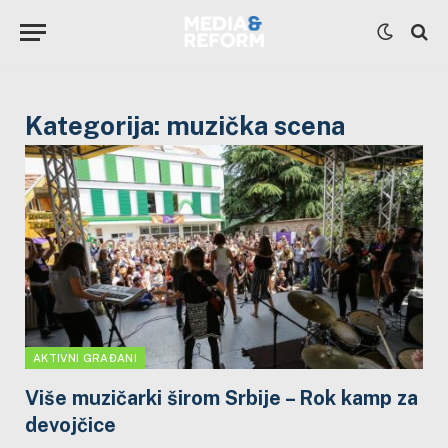
Kategorija:
muzička scena
AKTIVNI GRAĐANI
Više muzičarki širom Srbije – Rok kamp za
devojčice