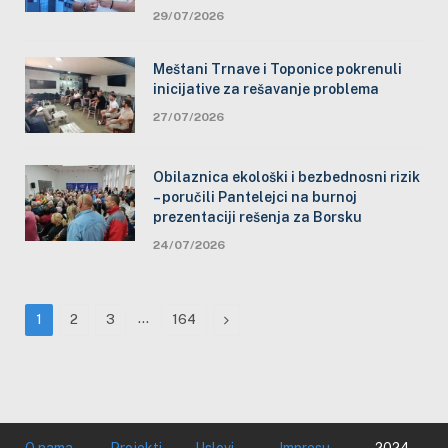
29/07/2026
Meštani Trnave i Toponice pokrenuli
inicijative za rešavanje problema
27/07/2026
Obilaznica ekološki i bezbednosni rizik
– poručili Pantelejci na burnoj
prezentaciji rešenja za Borsku
24/07/2026
…
Next
1
2
3
164
O nama
Projekti
Uslovi
Impresu
2024.