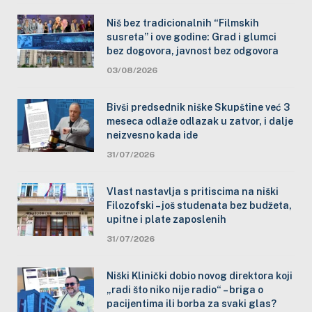
Niš bez tradicionalnih “Filmskih
susreta” i ove godine: Grad i glumci
bez dogovora, javnost bez odgovora
03/08/2026
Bivši predsednik niške Skupštine već 3
meseca odlaže odlazak u zatvor, i dalje
neizvesno kada ide
31/07/2026
Vlast nastavlja s pritiscima na niški
Filozofski – još studenata bez budžeta,
upitne i plate zaposlenih
31/07/2026
Niški Klinički dobio novog direktora koji
„radi što niko nije radio“ – briga o
pacijentima ili borba za svaki glas?