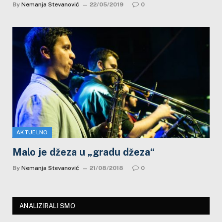
By
Nemanja Stevanović
22/05/2019
0
AKTUELNO
Malo je džeza u „gradu džeza“
By
Nemanja Stevanović
21/08/2018
0
ANALIZIRALI SMO