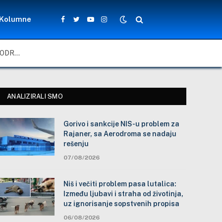
Kolumne
Facebook
Twitter
YouTube
Instagram
GORIVO I SANKCIJE NIS-U PROBLEM ZA RAJANER, SA AERODROMA SE NADAJU REŠENJU
ANALIZIRALI SMO
Gorivo i sankcije NIS-u problem za
Rajaner, sa Aerodroma se nadaju
rešenju
07/08/2026
Niš i večiti problem pasa lutalica:
Između ljubavi i straha od životinja,
uz ignorisanje sopstvenih propisa
06/08/2026