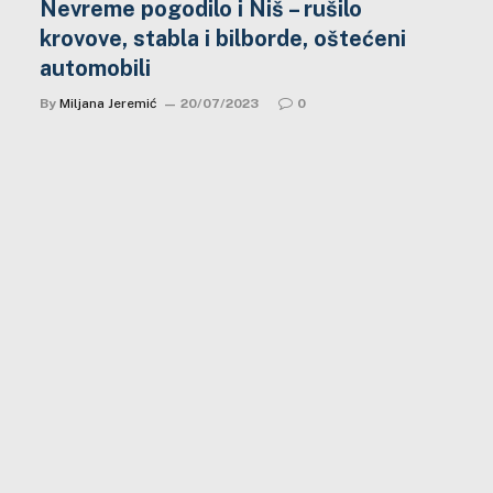
Nevreme pogodilo i Niš – rušilo
krovove, stabla i bilborde, oštećeni
automobili
By
Miljana Jeremić
20/07/2023
0