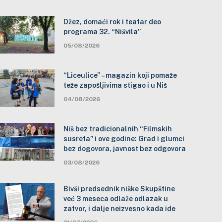
Džez, domaći rok i teatar deo
programa 32. “Nišvila”
05/08/2026
“Liceulice” – magazin koji pomaže
teže zapošljivima stigao i u Niš
04/08/2026
Niš bez tradicionalnih “Filmskih
susreta” i ove godine: Grad i glumci
bez dogovora, javnost bez odgovora
03/08/2026
Bivši predsednik niške Skupštine
već 3 meseca odlaže odlazak u
zatvor, i dalje neizvesno kada ide