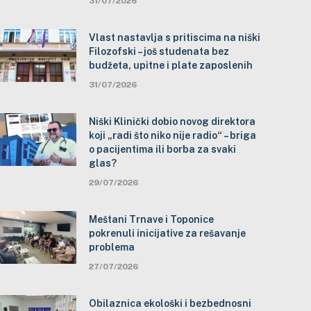
31/07/2026
Vlast nastavlja s pritiscima na niški
Filozofski – još studenata bez
budžeta, upitne i plate zaposlenih
31/07/2026
Niški Klinički dobio novog direktora
koji „radi što niko nije radio“ – briga
o pacijentima ili borba za svaki
glas?
29/07/2026
Meštani Trnave i Toponice
pokrenuli inicijative za rešavanje
problema
27/07/2026
Obilaznica ekološki i bezbednosni