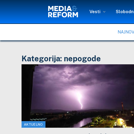
Vesti
Slobodni
NAJNOV
Kategorija:
nepogode
AKTUELNO