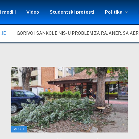
 mediji
Video
Studentski protesti
Politika
IJE
VESTI