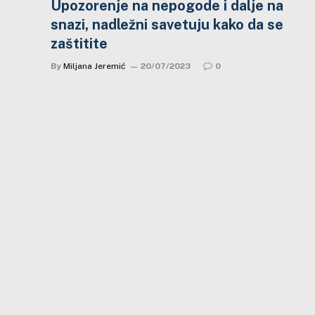
Upozorenje na nepogode i dalje na
snazi, nadležni savetuju kako da se
zaštitite
By
Miljana Jeremić
20/07/2023
0