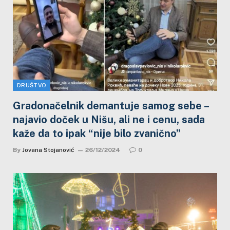
DRUŠTVO
Gradonačelnik demantuje samog sebe –
najavio doček u Nišu, ali ne i cenu, sada
kaže da to ipak “nije bilo zvanično”
By
Jovana Stojanović
26/12/2024
0