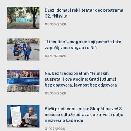
Džez, domaći rok i teatar deo programa
32. “Nišvila”
05/08/2026
“Liceulice” – magazin koji pomaže teže
zapošljivima stigao i u Niš
04/08/2026
Niš bez tradicionalnih “Filmskih
susreta” i ove godine: Grad i glumci
bez dogovora, javnost bez odgovora
03/08/2026
Bivši predsednik niške Skupštine već 3
meseca odlaže odlazak u zatvor, i dalje
neizvesno kada ide
31/07/2026