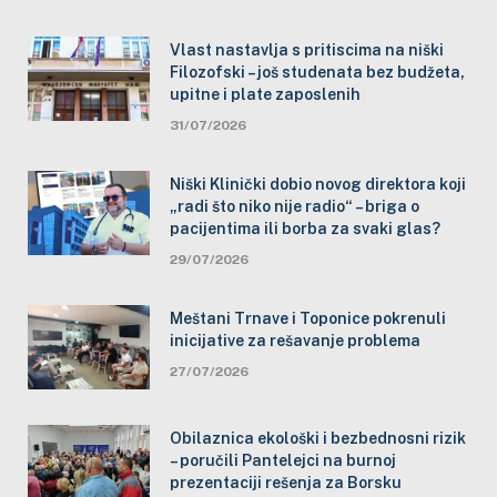
Vlast nastavlja s pritiscima na niški
Filozofski – još studenata bez budžeta,
upitne i plate zaposlenih
31/07/2026
Niški Klinički dobio novog direktora koji
„radi što niko nije radio“ – briga o
pacijentima ili borba za svaki glas?
29/07/2026
Meštani Trnave i Toponice pokrenuli
inicijative za rešavanje problema
27/07/2026
Obilaznica ekološki i bezbednosni rizik
– poručili Pantelejci na burnoj
prezentaciji rešenja za Borsku