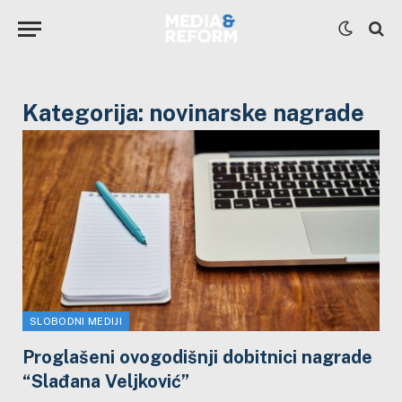
Kategorija:
novinarske nagrade
SLOBODNI MEDIJI
Proglašeni ovogodišnji dobitnici nagrade
“Slađana Veljković”