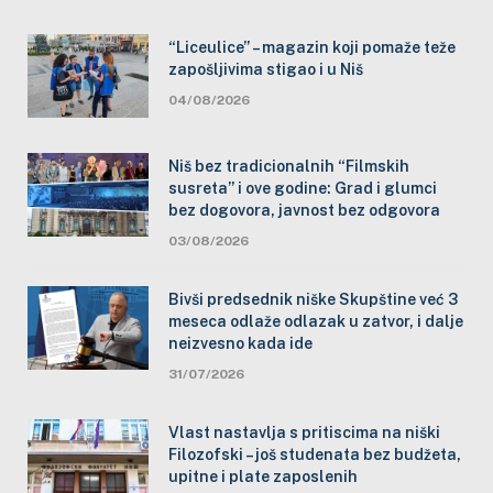
“Liceulice” – magazin koji pomaže teže
zapošljivima stigao i u Niš
04/08/2026
Niš bez tradicionalnih “Filmskih
susreta” i ove godine: Grad i glumci
bez dogovora, javnost bez odgovora
03/08/2026
Bivši predsednik niške Skupštine već 3
meseca odlaže odlazak u zatvor, i dalje
neizvesno kada ide
31/07/2026
Vlast nastavlja s pritiscima na niški
Filozofski – još studenata bez budžeta,
upitne i plate zaposlenih