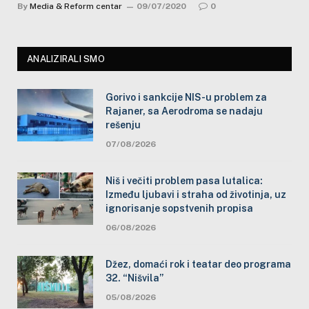
By
Media & Reform centar
09/07/2020
0
ANALIZIRALI SMO
Gorivo i sankcije NIS-u problem za
Rajaner, sa Aerodroma se nadaju
rešenju
07/08/2026
Niš i večiti problem pasa lutalica:
Između ljubavi i straha od životinja, uz
ignorisanje sopstvenih propisa
06/08/2026
Džez, domaći rok i teatar deo programa
32. “Nišvila”
05/08/2026