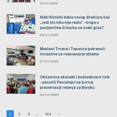
31/07/2026
Niški Klinički dobio novog direktora koji
„radi što niko nije radio“ – briga o
pacijentima ili borba za svaki glas?
29/07/2026
Meštani Trnave i Toponice pokrenuli
inicijative za rešavanje problema
27/07/2026
Obilaznica ekološki i bezbednosni rizik
– poručili Pantelejci na burnoj
prezentaciji rešenja za Borsku
24/07/2026
…
Next
1
2
3
164