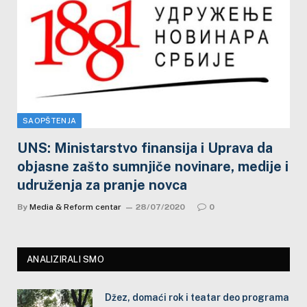
SAOPŠTENJA
UNS: Ministarstvo finansija i Uprava da
objasne zašto sumnjiče novinare, medije i
udruženja za pranje novca
By
Media & Reform centar
28/07/2020
0
ANALIZIRALI SMO
Džez, domaći rok i teatar deo programa