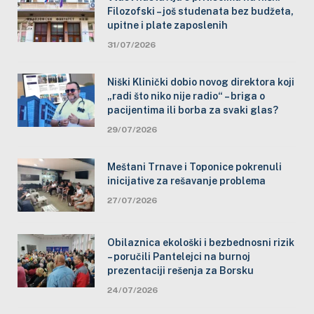
Filozofski – još studenata bez budžeta,
upitne i plate zaposlenih
31/07/2026
Niški Klinički dobio novog direktora koji
„radi što niko nije radio“ – briga o
pacijentima ili borba za svaki glas?
29/07/2026
Meštani Trnave i Toponice pokrenuli
inicijative za rešavanje problema
27/07/2026
Obilaznica ekološki i bezbednosni rizik
– poručili Pantelejci na burnoj
prezentaciji rešenja za Borsku
24/07/2026