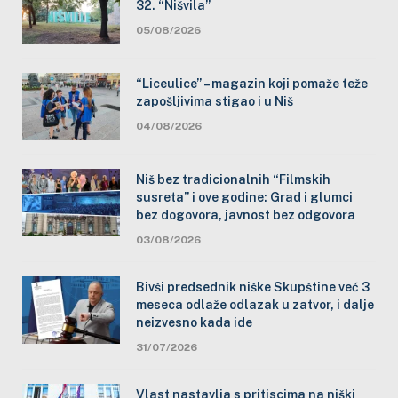
32. “Nišvila”
05/08/2026
“Liceulice” – magazin koji pomaže teže
zapošljivima stigao i u Niš
04/08/2026
Niš bez tradicionalnih “Filmskih
susreta” i ove godine: Grad i glumci
bez dogovora, javnost bez odgovora
03/08/2026
Bivši predsednik niške Skupštine već 3
meseca odlaže odlazak u zatvor, i dalje
neizvesno kada ide
31/07/2026
Vlast nastavlja s pritiscima na niški