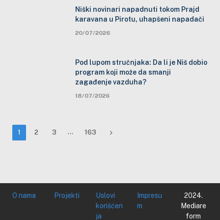
Niški novinari napadnuti tokom Prajd
karavana u Pirotu, uhapšeni napadači
20/07/2026
Pod lupom stručnjaka: Da li je Niš dobio
program koji može da smanji
zagađenje vazduha?
18/07/2026
…
Next
1
2
3
163
O nama
Projekti
Uslovi
Impresu
2024.
korišćen
m
Mediare
ja
form