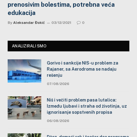
prenosivim bolestima, potrebna veća
edukacija
By
Aleksandar Đokić
03/12/2021
0
ANALIZIRALI SMO
Gorivo i sankcije NIS-u problem za
Rajaner, sa Aerodroma se nadaju
rešenju
07/08/2026
Niš i večiti problem pasa lutalica:
Između ljubavi i straha od životinja, uz
ignorisanje sopstvenih propisa
06/08/2026
Džez, domaći rok i teatar deo programa