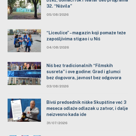
32. “Nišvila”
05/08/2026
“Liceulice” – magazin koji pomaže teže
zapošljivima stigao i u Niš
04/08/2026
Niš bez tradicionalnih “Filmskih
susreta” i ove godine: Grad i glumci
bez dogovora, javnost bez odgovora
03/08/2026
Bivši predsednik niške Skupštine već 3
meseca odlaže odlazak u zatvor, i dalje
neizvesno kada ide
31/07/2026