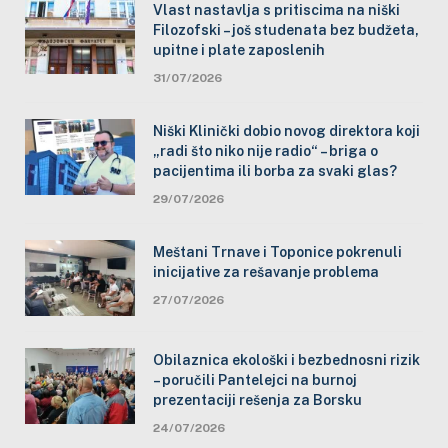
Vlast nastavlja s pritiscima na niški
Filozofski – još studenata bez budžeta,
upitne i plate zaposlenih
31/07/2026
Niški Klinički dobio novog direktora koji
„radi što niko nije radio“ – briga o
pacijentima ili borba za svaki glas?
29/07/2026
Meštani Trnave i Toponice pokrenuli
inicijative za rešavanje problema
27/07/2026
Obilaznica ekološki i bezbednosni rizik
– poručili Pantelejci na burnoj
prezentaciji rešenja za Borsku
24/07/2026