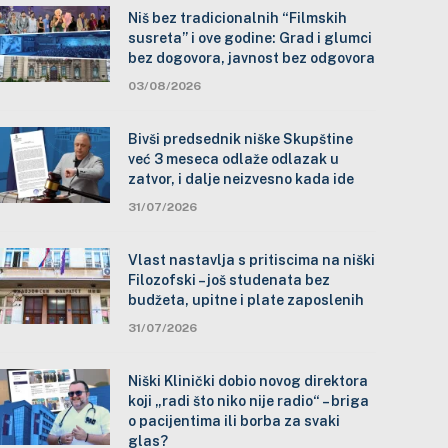
Niš bez tradicionalnih “Filmskih
susreta” i ove godine: Grad i glumci
bez dogovora, javnost bez odgovora
03/08/2026
Bivši predsednik niške Skupštine
već 3 meseca odlaže odlazak u
zatvor, i dalje neizvesno kada ide
31/07/2026
Vlast nastavlja s pritiscima na niški
Filozofski – još studenata bez
budžeta, upitne i plate zaposlenih
31/07/2026
Niški Klinički dobio novog direktora
koji „radi što niko nije radio“ – briga
o pacijentima ili borba za svaki
glas?