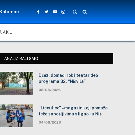
Kolumne
Facebook
Twitter
YouTube
Instagram
ZA LEPŠE I BEZBEDNIJE ŠKOLSKO DVORIŠTE: ZAJEDNIČKA AKCIJA MEŠTANA, NASTAVNIKA I ĐAKA U SELU VLASE KOD VRANJA
ANALIZIRALI SMO
Džez, domaći rok i teatar deo
programa 32. “Nišvila”
05/08/2026
“Liceulice” – magazin koji pomaže
teže zapošljivima stigao i u Niš
04/08/2026