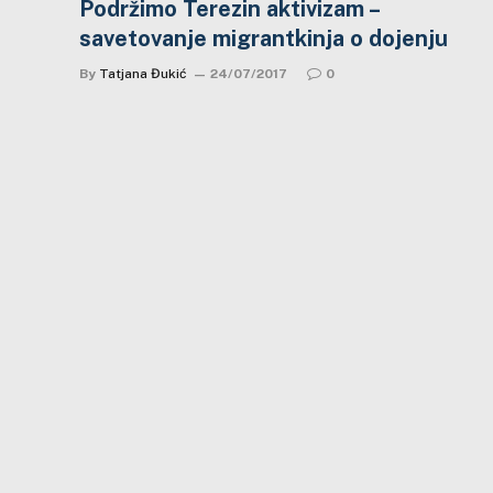
Podržimo Terezin aktivizam –
savetovanje migrantkinja o dojenju
By
Tatjana Đukić
24/07/2017
0