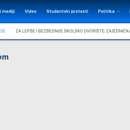
 mediji
Video
Studentski protesti
Politika
IJE
jem