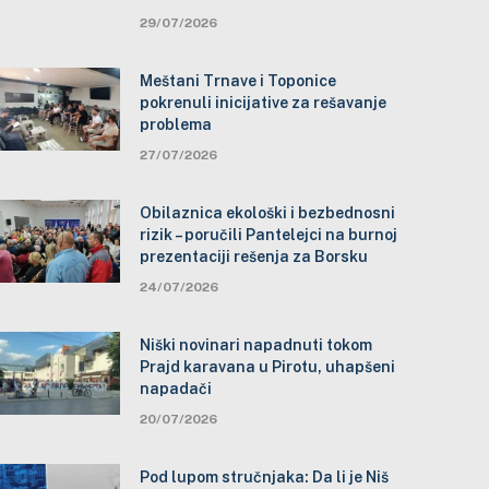
29/07/2026
Meštani Trnave i Toponice
pokrenuli inicijative za rešavanje
problema
27/07/2026
Obilaznica ekološki i bezbednosni
rizik – poručili Pantelejci na burnoj
prezentaciji rešenja za Borsku
24/07/2026
Niški novinari napadnuti tokom
Prajd karavana u Pirotu, uhapšeni
napadači
20/07/2026
Pod lupom stručnjaka: Da li je Niš