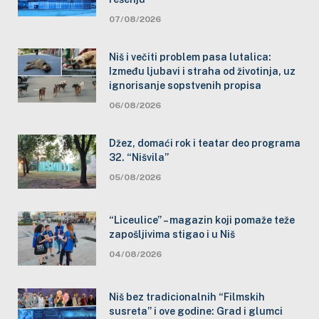
07/08/2026
Niš i večiti problem pasa lutalica:
Između ljubavi i straha od životinja, uz
ignorisanje sopstvenih propisa
06/08/2026
Džez, domaći rok i teatar deo programa
32. “Nišvila”
05/08/2026
“Liceulice” – magazin koji pomaže teže
zapošljivima stigao i u Niš
04/08/2026
Niš bez tradicionalnih “Filmskih
susreta” i ove godine: Grad i glumci