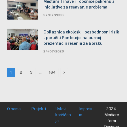
Meštani Trnave i Toponice pokrenuli
inicijative za rešavanje problema
27/07/2026
Obilaznica ekološki i bezbednosni rizik
– poručili Pantelejci na burnoj
prezentaciji rešenja za Borsku
24/07/2026
…
Next
1
2
3
164
O nama
Projekti
Uslovi
Impresu
2024.
korišćen
m
Mediare
ja
form
Designe