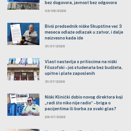
bez dogovora, javnost bez odgovora
03/08/2026
Bivši predsednik niške Skupštine već 3
meseca odlaže odlazak u zatvor, i dalje
neizvesno kada ide
31/07/2026
Vlast nastavlja s pritiscima na niški
Filozofski – još studenata bez budžeta,
upitne i plate zaposlenih
31/07/2026
Niški Klinički dobio novog direktora koji
„radi što niko nije radio“ – briga o
pacijentima ili borba za svaki glas?
29/07/2026