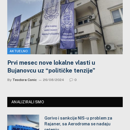
AKTUELNO
Prvi mesec nove lokalne vlasti u
Bujanovcu uz “političke tenzije”
By
Teodora Conic
26/08/2024
0
ANALIZIRALI SMO
Gorivo i sankcije NIS-u problem za
Rajaner, sa Aerodroma se nadaju
rešenju