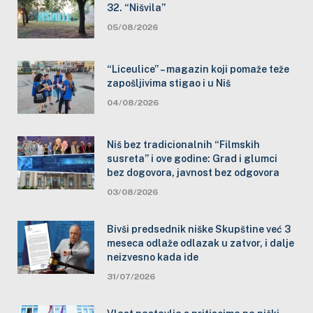
32. “Nišvila”
05/08/2026
“Liceulice” – magazin koji pomaže teže
zapošljivima stigao i u Niš
04/08/2026
Niš bez tradicionalnih “Filmskih
susreta” i ove godine: Grad i glumci
bez dogovora, javnost bez odgovora
03/08/2026
Bivši predsednik niške Skupštine već 3
meseca odlaže odlazak u zatvor, i dalje
neizvesno kada ide
31/07/2026