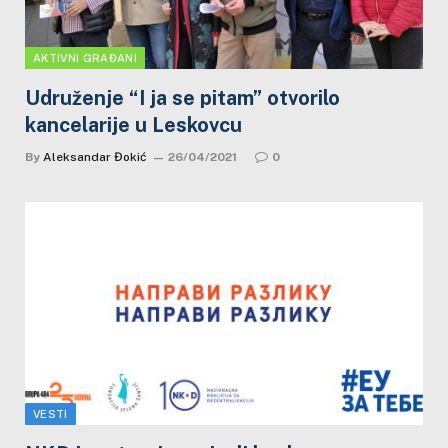
AKTIVNI GRAĐANI
Udruženje “I ja se pitam” otvorilo
kancelarije u Leskovcu
By
Aleksandar Đokić
26/04/2021
0
VESTI