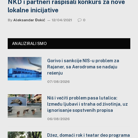
NKD i partneri raspisali konkurs za nove
lokalne inicijative
By
Aleksandar Đokić
12/04/2021
0
ANALIZIRALI SMO
Gorivo i sankcije NIS-u problem za
Rajaner, sa Aerodroma se nadaju
rešenju
07/08/2026
Niš i večiti problem pasa lutalica:
Između ljubavi i straha od životinja, uz
ignorisanje sopstvenih propisa
06/08/2026
Džez, domaći rok i teatar deo programa