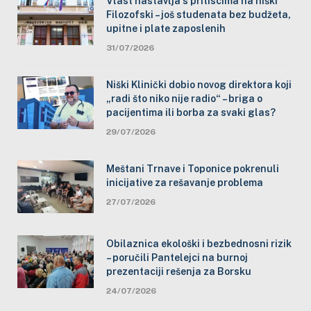
Vlast nastavlja s pritiscima na niški
Filozofski – još studenata bez budžeta,
upitne i plate zaposlenih
31/07/2026
Niški Klinički dobio novog direktora koji
„radi što niko nije radio“ – briga o
pacijentima ili borba za svaki glas?
29/07/2026
Meštani Trnave i Toponice pokrenuli
inicijative za rešavanje problema
27/07/2026
Obilaznica ekološki i bezbednosni rizik
– poručili Pantelejci na burnoj
prezentaciji rešenja za Borsku
24/07/2026