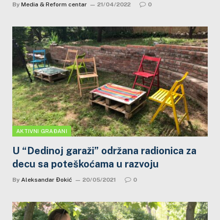
By
Media & Reform centar
21/04/2022
0
AKTIVNI GRAĐANI
U “Dedinoj garaži” održana radionica za
decu sa poteškoćama u razvoju
By
Aleksandar Đokić
20/05/2021
0