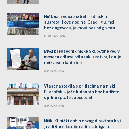
Niš bez tradicionalnih “Filmskih
susreta” i ove godine: Grad i glumci
bez dogovora, javnost bez odgovora
03/08/2026
Bivši predsednik niške Skupštine već 3
meseca odlaže odlazak u zatvor, i dalje
neizvesno kada ide
31/07/2026
Vlast nastavlja s pritiscima na niški
Filozofski – još studenata bez budžeta,
upitne i plate zaposlenih
31/07/2026
Niški Klinički dobio novog direktora koji
„radi što niko nije radio“ – briga o