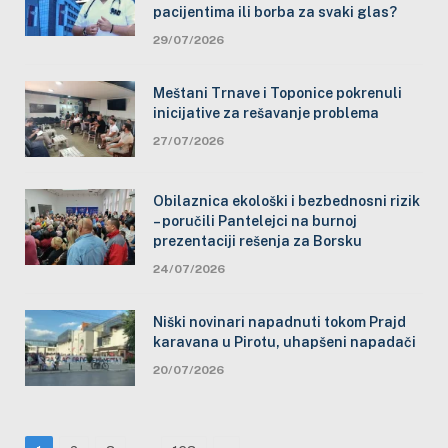
pacijentima ili borba za svaki glas?
29/07/2026
Meštani Trnave i Toponice pokrenuli
inicijative za rešavanje problema
27/07/2026
Obilaznica ekološki i bezbednosni rizik
– poručili Pantelejci na burnoj
prezentaciji rešenja za Borsku
24/07/2026
Niški novinari napadnuti tokom Prajd
karavana u Pirotu, uhapšeni napadači
20/07/2026