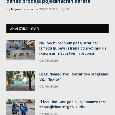
danas prodaja pojedinačnih karata
By
Miljana Jeremić
22/08/2024
0
ANALIZIRALI SMO
Niš i večiti problem pasa lutalica:
Između ljubavi i straha od životinja, uz
ignorisanje sopstvenih propisa
06/08/2026
Džez, domaći rok i teatar deo programa
32. “Nišvila”
05/08/2026
“Liceulice” – magazin koji pomaže teže
zapošljivima stigao i u Niš
04/08/2026