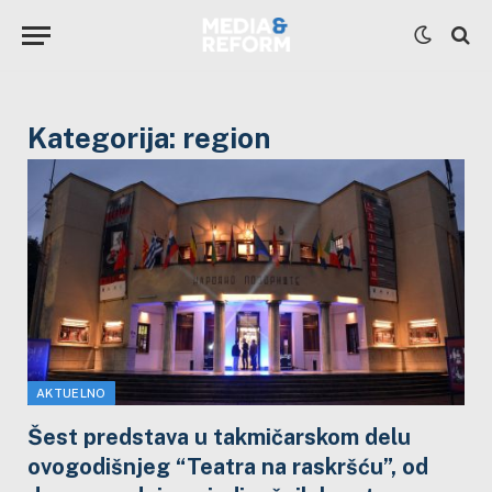
Kategorija:
region
AKTUELNO
Šest predstava u takmičarskom delu
ovogodišnjeg “Teatra na raskršću”, od