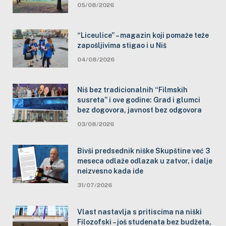
05/08/2026
“Liceulice” – magazin koji pomaže teže
zapošljivima stigao i u Niš
04/08/2026
Niš bez tradicionalnih “Filmskih
susreta” i ove godine: Grad i glumci
bez dogovora, javnost bez odgovora
03/08/2026
Bivši predsednik niške Skupštine već 3
meseca odlaže odlazak u zatvor, i dalje
neizvesno kada ide
31/07/2026
Vlast nastavlja s pritiscima na niški
Filozofski – još studenata bez budžeta,