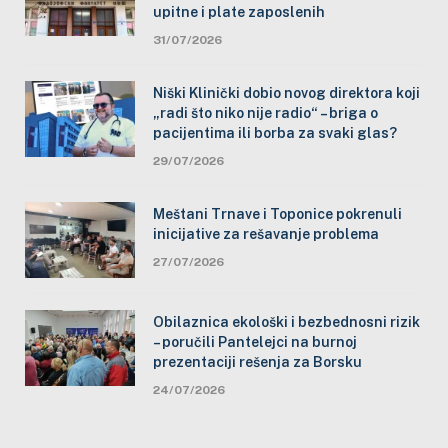
upitne i plate zaposlenih
31/07/2026
Niški Klinički dobio novog direktora koji
„radi što niko nije radio“ – briga o
pacijentima ili borba za svaki glas?
29/07/2026
Meštani Trnave i Toponice pokrenuli
inicijative za rešavanje problema
27/07/2026
Obilaznica ekološki i bezbednosni rizik
– poručili Pantelejci na burnoj
prezentaciji rešenja za Borsku
24/07/2026