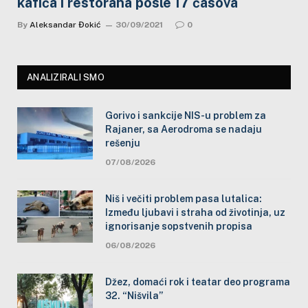
kafića i restorana posle 17 časova
By
Aleksandar Đokić
30/09/2021
0
ANALIZIRALI SMO
Gorivo i sankcije NIS-u problem za
Rajaner, sa Aerodroma se nadaju
rešenju
07/08/2026
Niš i večiti problem pasa lutalica:
Između ljubavi i straha od životinja, uz
ignorisanje sopstvenih propisa
06/08/2026
Džez, domaći rok i teatar deo programa
32. “Nišvila”