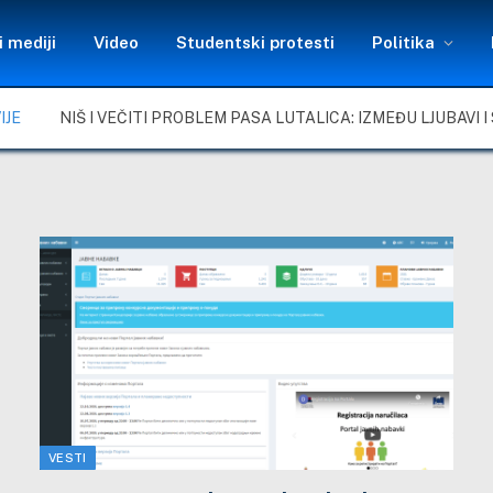
 mediji
Video
Studentski protesti
Politika
IJE
VESTI