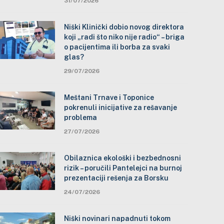
31/07/2026
Niški Klinički dobio novog direktora
koji „radi što niko nije radio“ – briga
o pacijentima ili borba za svaki
glas?
29/07/2026
Meštani Trnave i Toponice
pokrenuli inicijative za rešavanje
problema
27/07/2026
Obilaznica ekološki i bezbednosni
rizik – poručili Pantelejci na burnoj
prezentaciji rešenja za Borsku
24/07/2026
Niški novinari napadnuti tokom