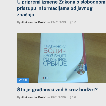
U pripremi izmene Zakona o slobodnom
pristupu informacijama od javnog
značaja
By
Aleksandar Đokić
22/01/2021
0
VESTI
Šta je građanski vodič kroz budžet?
By
Aleksandar Đokić
19/11/2020
0