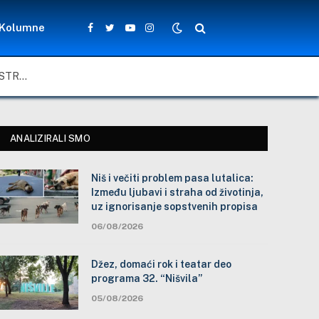
Kolumne
Facebook
Twitter
YouTube
Instagram
NIŠ I VEČITI PROBLEM PASA LUTALICA: IZMEĐU LJUBAVI I STRAHA OD ŽIVOTINJA, UZ IGNORISANJE SOPSTVENIH PROPISA
ANALIZIRALI SMO
Niš i večiti problem pasa lutalica:
Između ljubavi i straha od životinja,
uz ignorisanje sopstvenih propisa
06/08/2026
Džez, domaći rok i teatar deo
programa 32. “Nišvila”
05/08/2026