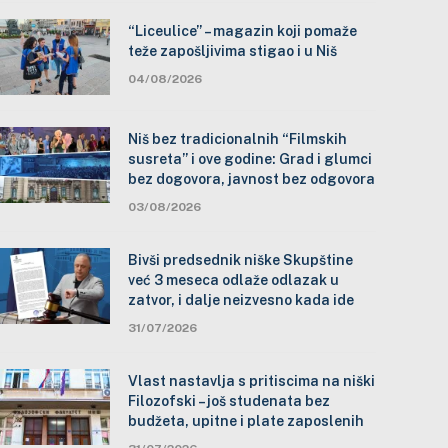
“Liceulice” – magazin koji pomaže
teže zapošljivima stigao i u Niš
04/08/2026
Niš bez tradicionalnih “Filmskih
susreta” i ove godine: Grad i glumci
bez dogovora, javnost bez odgovora
03/08/2026
Bivši predsednik niške Skupštine
već 3 meseca odlaže odlazak u
zatvor, i dalje neizvesno kada ide
31/07/2026
Vlast nastavlja s pritiscima na niški
Filozofski – još studenata bez
budžeta, upitne i plate zaposlenih