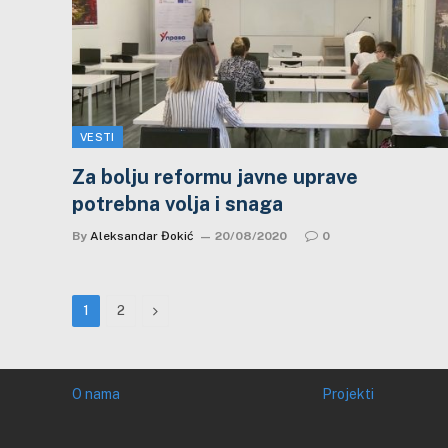
VESTI
Za bolju reformu javne uprave
potrebna volja i snaga
By
Aleksandar Đokić
20/08/2020
0
Next
1
2
O nama
Projekti