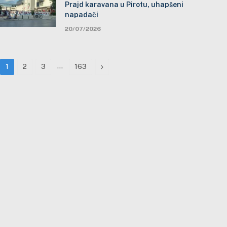
Prajd karavana u Pirotu, uhapšeni
napadači
20/07/2026
…
Next
1
2
3
163