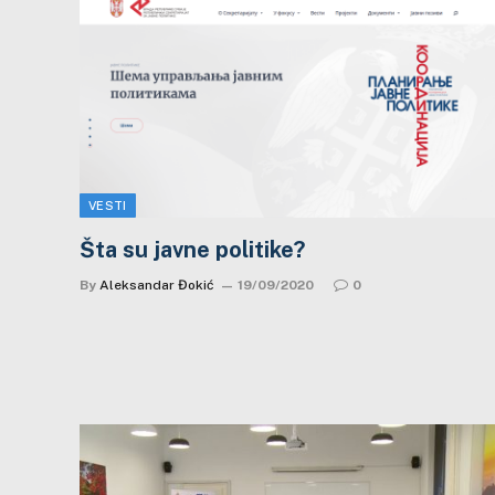
VESTI
Šta su javne politike?
By
Aleksandar Đokić
19/09/2020
0