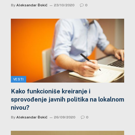
By
Aleksandar Đokić
23/10/2020
0
VESTI
Kako funkcioniše kreiranje i
sprovođenje javnih politika na lokalnom
nivou?
By
Aleksandar Đokić
26/09/2020
0