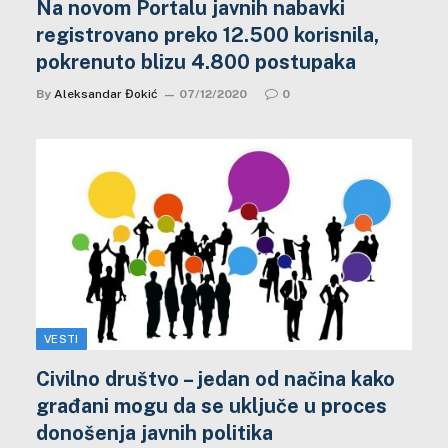
Na novom Portalu javnih nabavki
registrovano preko 12.500 korisnila,
pokrenuto blizu 4.800 postupaka
By
Aleksandar Đokić
07/12/2020
0
VESTI
Civilno društvo – jedan od načina kako
građani mogu da se uključe u proces
donošenja javnih politika