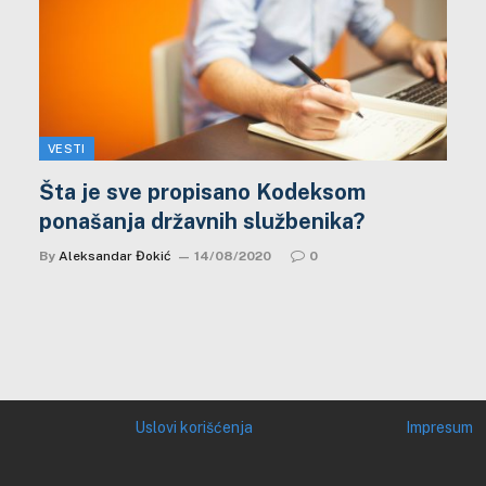
VESTI
Šta je sve propisano Kodeksom
ponašanja državnih službenika?
By
Aleksandar Đokić
14/08/2020
0
Uslovi korišćenja
Impresum