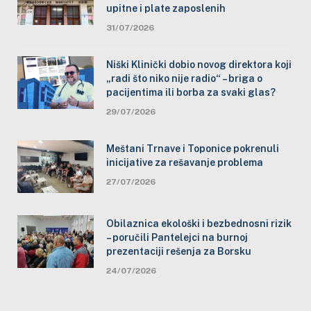
upitne i plate zaposlenih
31/07/2026
Niški Klinički dobio novog direktora koji
„radi što niko nije radio“ – briga o
pacijentima ili borba za svaki glas?
29/07/2026
Meštani Trnave i Toponice pokrenuli
inicijative za rešavanje problema
27/07/2026
Obilaznica ekološki i bezbednosni rizik
– poručili Pantelejci na burnoj
prezentaciji rešenja za Borsku
24/07/2026