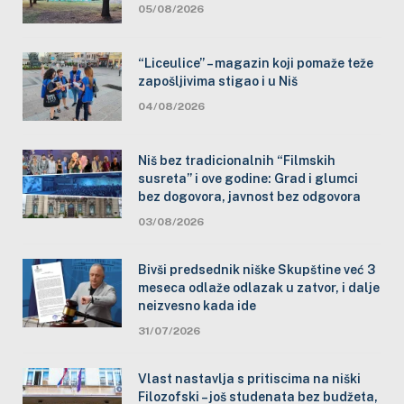
05/08/2026
“Liceulice” – magazin koji pomaže teže
zapošljivima stigao i u Niš
04/08/2026
Niš bez tradicionalnih “Filmskih
susreta” i ove godine: Grad i glumci
bez dogovora, javnost bez odgovora
03/08/2026
Bivši predsednik niške Skupštine već 3
meseca odlaže odlazak u zatvor, i dalje
neizvesno kada ide
31/07/2026
Vlast nastavlja s pritiscima na niški
Filozofski – još studenata bez budžeta,