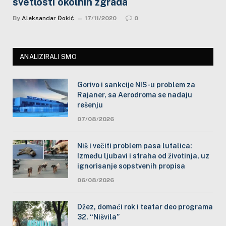
svetlosti okolnih zgrada
By
Aleksandar Đokić
17/11/2020
0
ANALIZIRALI SMO
Gorivo i sankcije NIS-u problem za
Rajaner, sa Aerodroma se nadaju
rešenju
07/08/2026
Niš i večiti problem pasa lutalica:
Između ljubavi i straha od životinja, uz
ignorisanje sopstvenih propisa
06/08/2026
Džez, domaći rok i teatar deo programa
32. “Nišvila”