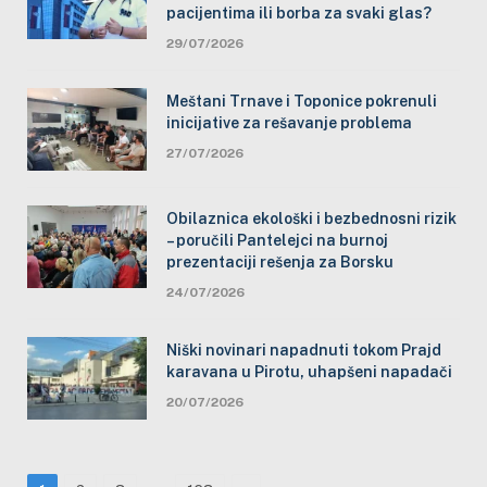
pacijentima ili borba za svaki glas?
29/07/2026
Meštani Trnave i Toponice pokrenuli
inicijative za rešavanje problema
27/07/2026
Obilaznica ekološki i bezbednosni rizik
– poručili Pantelejci na burnoj
prezentaciji rešenja za Borsku
24/07/2026
Niški novinari napadnuti tokom Prajd
karavana u Pirotu, uhapšeni napadači
20/07/2026