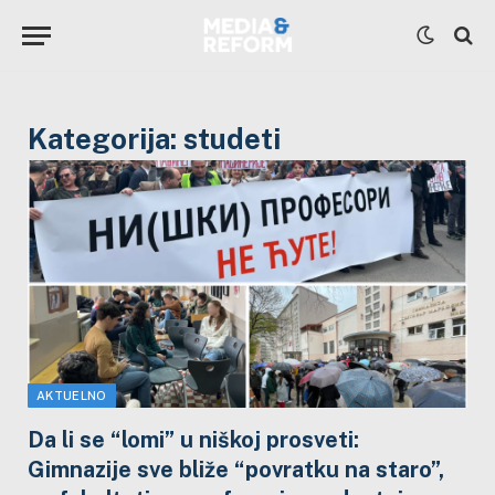
Kategorija:
studeti
AKTUELNO
Da li se “lomi” u niškoj prosveti:
Gimnazije sve bliže “povratku na staro”,