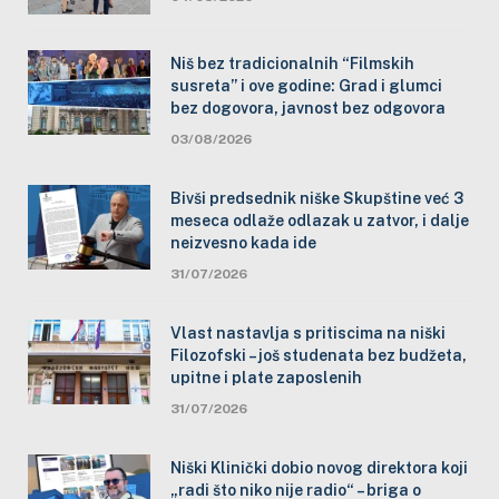
Niš bez tradicionalnih “Filmskih
susreta” i ove godine: Grad i glumci
bez dogovora, javnost bez odgovora
03/08/2026
Bivši predsednik niške Skupštine već 3
meseca odlaže odlazak u zatvor, i dalje
neizvesno kada ide
31/07/2026
Vlast nastavlja s pritiscima na niški
Filozofski – još studenata bez budžeta,
upitne i plate zaposlenih
31/07/2026
Niški Klinički dobio novog direktora koji
„radi što niko nije radio“ – briga o