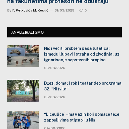
na fakultetima profesori ne odustaju
By
F. Petković / M. Kostić
31/03/2025
0
ANALIZIRALI SMO
Niš i večiti problem pasa lutalica:
Između ljubavi i straha od životinja, uz
ignorisanje sopstvenih propisa
06/08/2026
Džez, domaći rok i teatar deo programa
32. “Nišvila”
05/08/2026
“Liceulice” – magazin koji pomaže teže
zapošljivima stigao i u Niš
04/08/2026