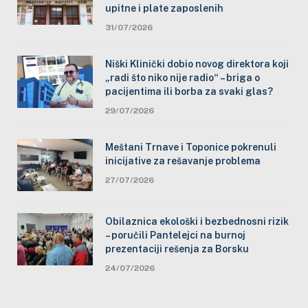
upitne i plate zaposlenih
31/07/2026
Niški Klinički dobio novog direktora koji
„radi što niko nije radio“ – briga o
pacijentima ili borba za svaki glas?
29/07/2026
Meštani Trnave i Toponice pokrenuli
inicijative za rešavanje problema
27/07/2026
Obilaznica ekološki i bezbednosni rizik
– poručili Pantelejci na burnoj
prezentaciji rešenja za Borsku
24/07/2026