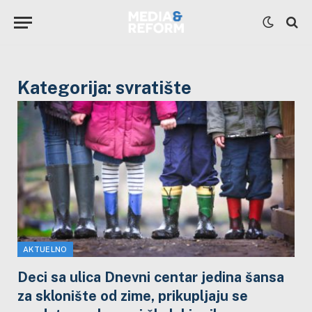
Kategorija:
svratište
AKTUELNO
Deci sa ulica Dnevni centar jedina šansa
za sklonište od zime, prikupljaju se