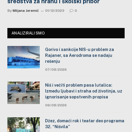
sredstva za hranu i školski pribor
By
Miljana Jeremić
01/12/2023
0
ANALIZIRALI SMO
Gorivo i sankcije NIS-u problem za
Rajaner, sa Aerodroma se nadaju
rešenju
07/08/2026
Niš i večiti problem pasa lutalica:
Između ljubavi i straha od životinja, uz
ignorisanje sopstvenih propisa
06/08/2026
Džez, domaći rok i teatar deo programa
32. “Nišvila”