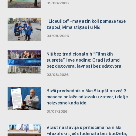
05/08/2026
“Liceulice” – magazin koji pomaže teže
zapošljivima stigao i u Niš
04/08/2026
Niš bez tradicionalnih “Filmskih
susreta” i ove godine: Grad i glumci
bez dogovora, javnost bez odgovora
03/08/2026
Bivši predsednik niške Skupštine već 3
meseca odlaže odlazak u zatvor, i dalje
neizvesno kada ide
31/07/2026
Vlast nastavlja s pritiscima na niški
Filozofski – još studenata bez budžeta,