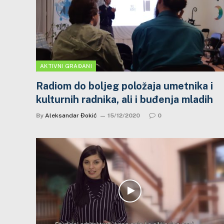
AKTIVNI GRAĐANI
Radiom do boljeg položaja umetnika i
kulturnih radnika, ali i buđenja mladih
By
Aleksandar Đokić
15/12/2020
0