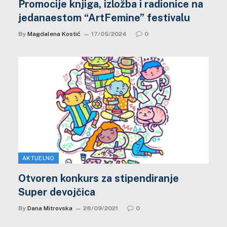
Promocije knjiga, izložba i radionice na
jedanaestom “ArtFemine” festivalu
By
Magdalena Kostić
17/05/2024
0
AKTUELNO
Otvoren konkurs za stipendiranje
Super devojčica
By
Dana Mitrovska
28/09/2021
0