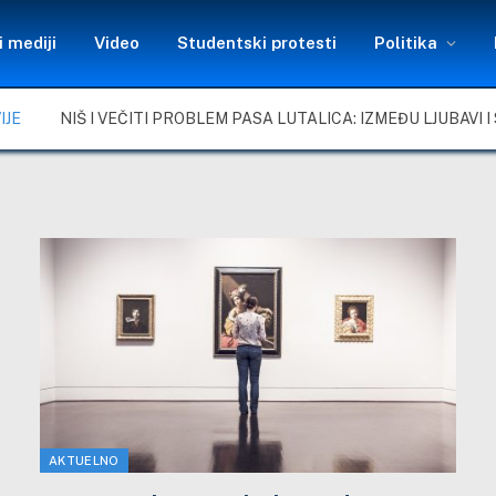
 mediji
Video
Studentski protesti
Politika
IJE
AKTUELNO