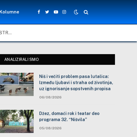
Kolumne
Facebook
Twitter
YouTube
Instagram
NIŠ I VEČITI PROBLEM PASA LUTALICA: IZMEĐU LJUBAVI I STRAHA OD ŽIVOTINJA, UZ IGNORISANJE SOPSTVENIH PROPISA
ANALIZIRALI SMO
Niš i večiti problem pasa lutalica:
Između ljubavi i straha od životinja,
uz ignorisanje sopstvenih propisa
06/08/2026
Džez, domaći rok i teatar deo
programa 32. “Nišvila”
05/08/2026