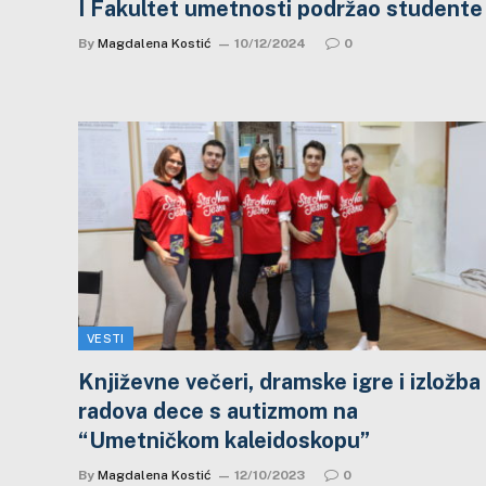
I Fakultet umetnosti podržao studente
By
Magdalena Kostić
10/12/2024
0
VESTI
Književne večeri, dramske igre i izložba
radova dece s autizmom na
“Umetničkom kaleidoskopu”
By
Magdalena Kostić
12/10/2023
0