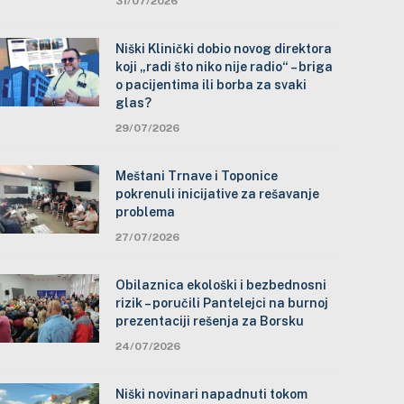
31/07/2026
Niški Klinički dobio novog direktora
koji „radi što niko nije radio“ – briga
o pacijentima ili borba za svaki
glas?
29/07/2026
Meštani Trnave i Toponice
pokrenuli inicijative za rešavanje
problema
27/07/2026
Obilaznica ekološki i bezbednosni
rizik – poručili Pantelejci na burnoj
prezentaciji rešenja za Borsku
24/07/2026
Niški novinari napadnuti tokom