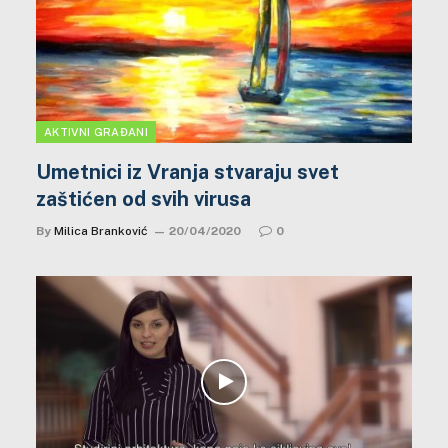
AKTIVNI GRAĐANI
Umetnici iz Vranja stvaraju svet
zaštićen od svih virusa
By
Milica Branković
20/04/2020
0