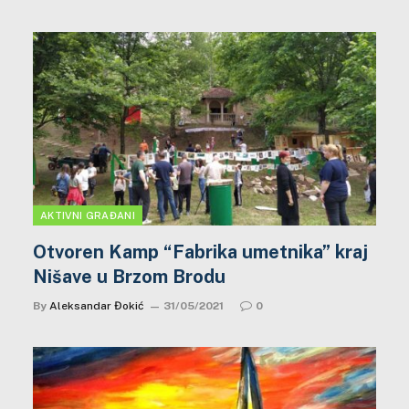
AKTIVNI GRAĐANI
Otvoren Kamp “Fabrika umetnika” kraj
Nišave u Brzom Brodu
By
Aleksandar Đokić
31/05/2021
0