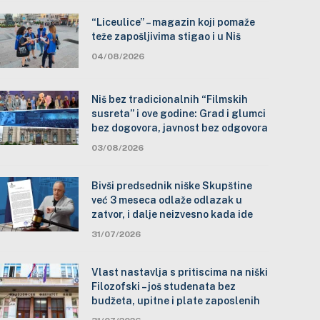
“Liceulice” – magazin koji pomaže
teže zapošljivima stigao i u Niš
04/08/2026
Niš bez tradicionalnih “Filmskih
susreta” i ove godine: Grad i glumci
bez dogovora, javnost bez odgovora
03/08/2026
Bivši predsednik niške Skupštine
već 3 meseca odlaže odlazak u
zatvor, i dalje neizvesno kada ide
31/07/2026
Vlast nastavlja s pritiscima na niški
Filozofski – još studenata bez
budžeta, upitne i plate zaposlenih