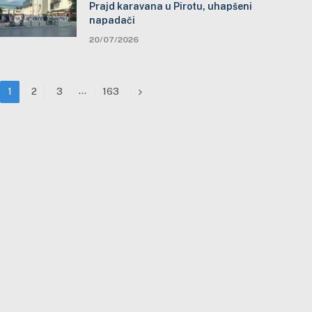
Prajd karavana u Pirotu, uhapšeni
napadači
20/07/2026
…
Next
1
2
3
163