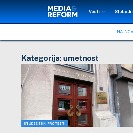
Vesti
Slobodni
NAJNOV
Kategorija:
umetnost
STUDENTSKI PROTESTI