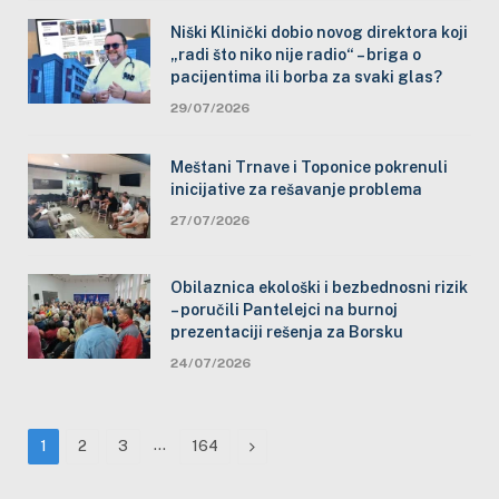
Niški Klinički dobio novog direktora koji
„radi što niko nije radio“ – briga o
pacijentima ili borba za svaki glas?
29/07/2026
Meštani Trnave i Toponice pokrenuli
inicijative za rešavanje problema
27/07/2026
Obilaznica ekološki i bezbednosni rizik
– poručili Pantelejci na burnoj
prezentaciji rešenja za Borsku
24/07/2026
…
Next
1
2
3
164