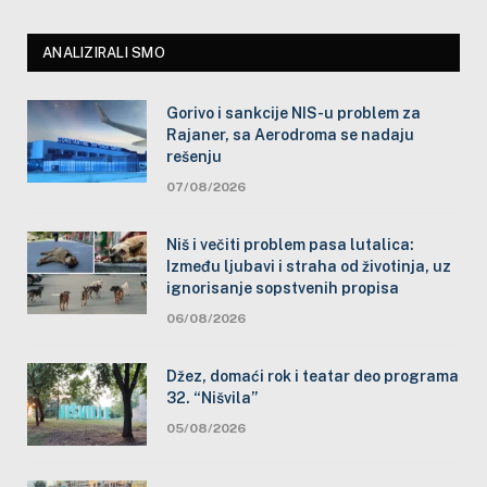
ANALIZIRALI SMO
Gorivo i sankcije NIS-u problem za
Rajaner, sa Aerodroma se nadaju
rešenju
07/08/2026
Niš i večiti problem pasa lutalica:
Između ljubavi i straha od životinja, uz
ignorisanje sopstvenih propisa
06/08/2026
Džez, domaći rok i teatar deo programa
32. “Nišvila”
05/08/2026