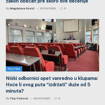
zakon obećan pre skoro dve decenije
By
Magdalena Kostić
19/03/2026
0
POLITIKA
Niški odbornici opet vanredno u klupama:
Hoće li ovog puta “izdržati” duže od 5
minuta?
By
Filip Petković
06/03/2025
0