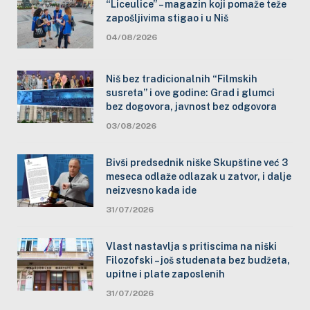
“Liceulice” – magazin koji pomaže teže
zapošljivima stigao i u Niš
04/08/2026
Niš bez tradicionalnih “Filmskih
susreta” i ove godine: Grad i glumci
bez dogovora, javnost bez odgovora
03/08/2026
Bivši predsednik niške Skupštine već 3
meseca odlaže odlazak u zatvor, i dalje
neizvesno kada ide
31/07/2026
Vlast nastavlja s pritiscima na niški
Filozofski – još studenata bez budžeta,
upitne i plate zaposlenih
31/07/2026