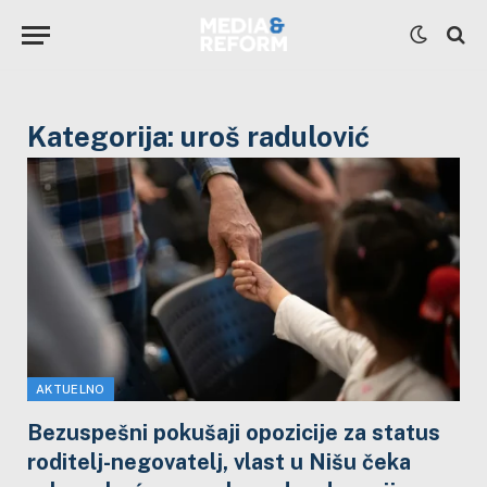
Kategorija:
uroš radulović
AKTUELNO
Bezuspešni pokušaji opozicije za status
roditelj-negovatelj, vlast u Nišu čeka