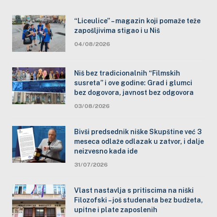
“Liceulice” – magazin koji pomaže teže
zapošljivima stigao i u Niš
04/08/2026
Niš bez tradicionalnih “Filmskih
susreta” i ove godine: Grad i glumci
bez dogovora, javnost bez odgovora
03/08/2026
Bivši predsednik niške Skupštine već 3
meseca odlaže odlazak u zatvor, i dalje
neizvesno kada ide
31/07/2026
Vlast nastavlja s pritiscima na niški
Filozofski – još studenata bez budžeta,
upitne i plate zaposlenih