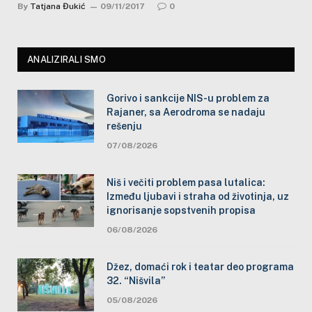
By
Tatjana Đukić
09/11/2017
0
ANALIZIRALI SMO
Gorivo i sankcije NIS-u problem za
Rajaner, sa Aerodroma se nadaju
rešenju
07/08/2026
Niš i večiti problem pasa lutalica:
Između ljubavi i straha od životinja, uz
ignorisanje sopstvenih propisa
06/08/2026
Džez, domaći rok i teatar deo programa
32. “Nišvila”
05/08/2026