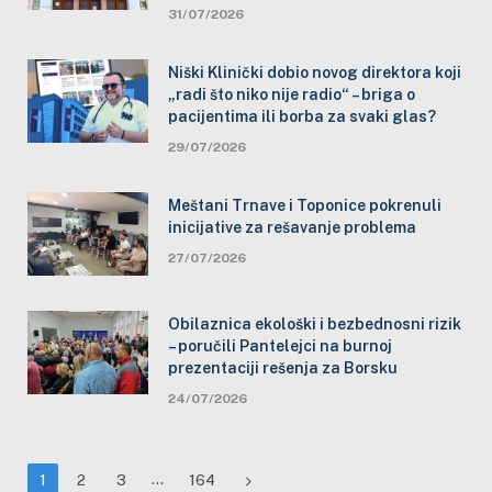
31/07/2026
Niški Klinički dobio novog direktora koji
„radi što niko nije radio“ – briga o
pacijentima ili borba za svaki glas?
29/07/2026
Meštani Trnave i Toponice pokrenuli
inicijative za rešavanje problema
27/07/2026
Obilaznica ekološki i bezbednosni rizik
– poručili Pantelejci na burnoj
prezentaciji rešenja za Borsku
24/07/2026
…
Next
1
2
3
164