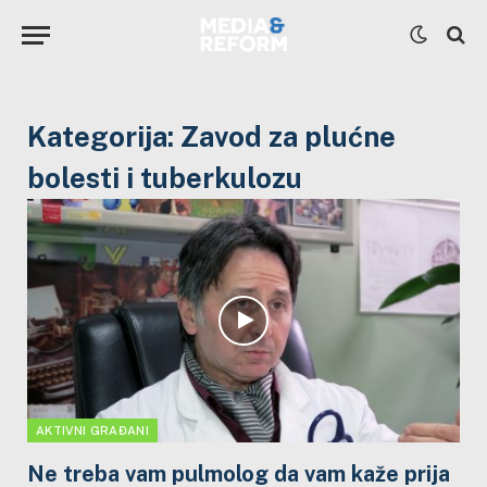
Kategorija:
Zavod za plućne
bolesti i tuberkulozu
AKTIVNI GRAĐANI
Ne treba vam pulmolog da vam kaže prija