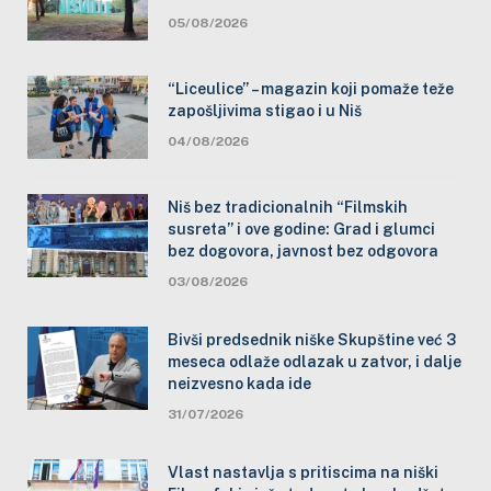
05/08/2026
“Liceulice” – magazin koji pomaže teže
zapošljivima stigao i u Niš
04/08/2026
Niš bez tradicionalnih “Filmskih
susreta” i ove godine: Grad i glumci
bez dogovora, javnost bez odgovora
03/08/2026
Bivši predsednik niške Skupštine već 3
meseca odlaže odlazak u zatvor, i dalje
neizvesno kada ide
31/07/2026
Vlast nastavlja s pritiscima na niški