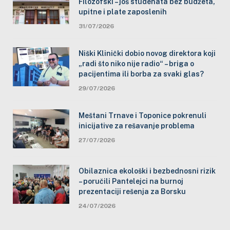
Filozofski – još studenata bez budžeta,
upitne i plate zaposlenih
31/07/2026
Niški Klinički dobio novog direktora koji
„radi što niko nije radio“ – briga o
pacijentima ili borba za svaki glas?
29/07/2026
Meštani Trnave i Toponice pokrenuli
inicijative za rešavanje problema
27/07/2026
Obilaznica ekološki i bezbednosni rizik
– poručili Pantelejci na burnoj
prezentaciji rešenja za Borsku
24/07/2026