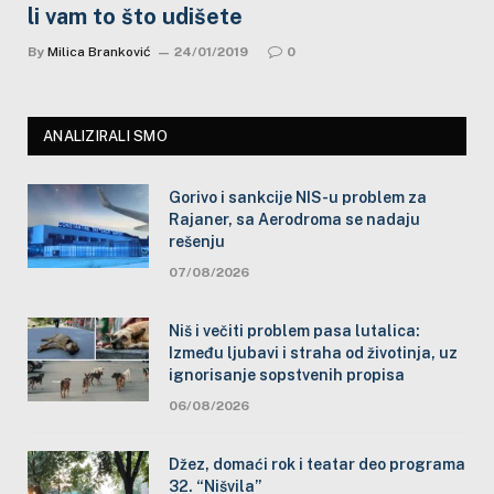
li vam to što udišete
By
Milica Branković
24/01/2019
0
ANALIZIRALI SMO
Gorivo i sankcije NIS-u problem za
Rajaner, sa Aerodroma se nadaju
rešenju
07/08/2026
Niš i večiti problem pasa lutalica:
Između ljubavi i straha od životinja, uz
ignorisanje sopstvenih propisa
06/08/2026
Džez, domaći rok i teatar deo programa
32. “Nišvila”