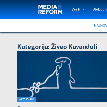
Vesti
Slobodni
NAJNOV
Kategorija:
Živeo Kavandoli
AKTUELNO