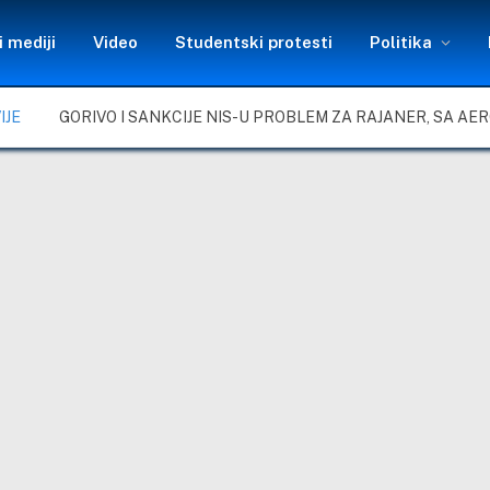
 mediji
Video
Studentski protesti
Politika
IJE