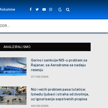
Kolumne
Facebook
Twitter
YouTube
Instagram
GORIVO I SANKCIJE NIS-U PROBLEM ZA RAJANER, SA AERODROMA SE NADAJU REŠENJU
ANALIZIRALI SMO
Gorivo i sankcije NIS-u problem za
Rajaner, sa Aerodroma se nadaju
rešenju
07/08/2026
Niš i večiti problem pasa lutalica:
Između ljubavi i straha od životinja,
uz ignorisanje sopstvenih propisa
06/08/2026