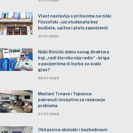
31/07/2026
Vlast nastavlja s pritiscima na niški
Filozofski – još studenata bez
budžeta, upitne i plate zaposlenih
31/07/2026
Niški Klinički dobio novog direktora
koji „radi što niko nije radio“ – briga
o pacijentima ili borba za svaki
glas?
29/07/2026
Meštani Trnave i Toponice
pokrenuli inicijative za rešavanje
problema
27/07/2026
Obilaznica ekološki i bezbednosni