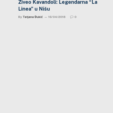
Živeo Kavandoli: Legendarna “La
Linea” u Nišu
By
Tatjana Đukić
16/04/2018
0