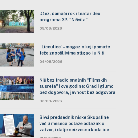
Džez, domaći rok i teatar deo
programa 32. “Nišvila”
05/08/2026
“Liceulice” – magazin koji pomaže
teže zapošljivima stigao i u Niš
04/08/2026
Niš bez tradicionalnih “Filmskih
susreta” i ove godine: Grad i glumci
bez dogovora, javnost bez odgovora
03/08/2026
Bivši predsednik niške Skupštine
već 3 meseca odlaže odlazak u
zatvor, i dalje neizvesno kada ide