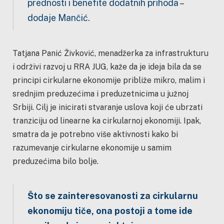
prednosti i benefite dodatnih prihoda –
dodaje Mančić.
Tatjana Panić Živković, menadžerka za infrastrukturu
i održivi razvoj u RRA JUG, kaže da je ideja bila da se
principi cirkularne ekonomije približe mikro, malim i
srednjim preduzećima i preduzetnicima u južnoj
Srbiji. Cilj je inicirati stvaranje uslova koji će ubrzati
tranziciju od linearne ka cirkularnoj ekonomiji. Ipak,
smatra da je potrebno više aktivnosti kako bi
razumevanje cirkularne ekonomije u samim
preduzećima bilo bolje.
Što se zainteresovanosti za cirkularnu
ekonomiju tiče, ona postoji a tome ide