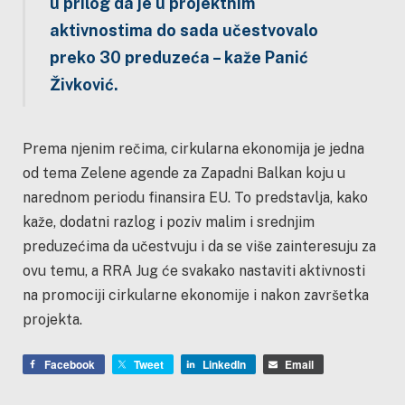
u prilog da je u projektnim
aktivnostima do sada učestvovalo
preko 30 preduzeća – kaže Panić
Živković.
Prema njenim rečima, cirkularna ekonomija je jedna
od tema Zelene agende za Zapadni Balkan koju u
narednom periodu finansira EU. To predstavlja, kako
kaže, dodatni razlog i poziv malim i srednjim
preduzećima da učestvuju i da se više zainteresuju za
ovu temu, a RRA Jug će svakako nastaviti aktivnosti
na promociji cirkularne ekonomije i nakon završetka
projekta.
Facebook
Tweet
LinkedIn
Email