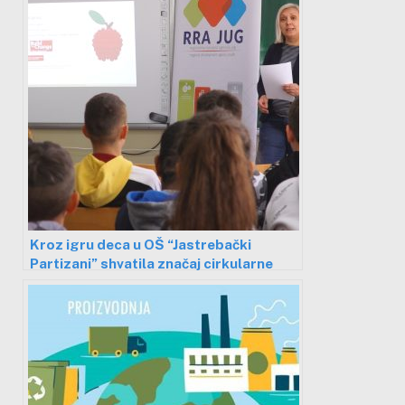
Kroz igru deca u OŠ “Jastrebački
Partizani” shvatila značaj cirkularne
ekonomije