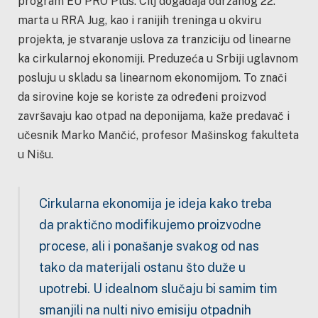
program EU PRO Plus. Cilj događaja održanog 22.
marta u RRA Jug, kao i ranijih treninga u okviru
projekta, je stvaranje uslova za tranziciju od linearne
ka cirkularnoj ekonomiji. Preduzeća u Srbiji uglavnom
posluju u skladu sa linearnom ekonomijom. To znači
da sirovine koje se koriste za određeni proizvod
završavaju kao otpad na deponijama, kaže predavač i
učesnik Marko Mančić, profesor Mašinskog fakulteta
u Nišu.
Cirkularna ekonomija je ideja kako treba
da praktično modifikujemo proizvodne
procese, ali i ponašanje svakog od nas
tako da materijali ostanu što duže u
upotrebi. U idealnom slučaju bi samim tim
smanjili na nulti nivo emisiju otpadnih