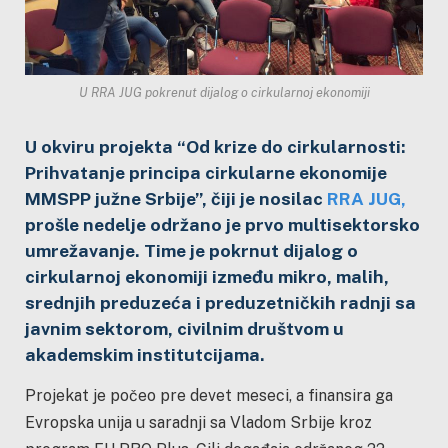
U RRA JUG pokrenut dijalog o cirkularnoj ekonomiji
U okviru projekta “Od krize do cirkularnosti:
Prihvatanje principa cirkularne ekonomije
MMSPP južne Srbije”, čiji je nosilac
RRA JUG,
prošle nedelje održano je prvo multisektorsko
umrežavanje. Time je pokrnut dijalog o
cirkularnoj ekonomiji između mikro, malih,
srednjih preduzeća i preduzetničkih radnji sa
javnim sektorom, civilnim društvom u
akademskim institutcijama.
Projekat je počeo pre devet meseci, a finansira ga
Evropska unija u saradnji sa Vladom Srbije kroz