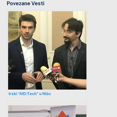
Povezane Vesti
Irski “AID:Tech” u Nišu