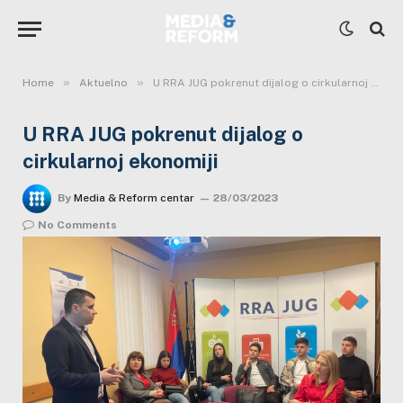
»
»
Home
Aktuelno
U RRA JUG pokrenut dijalog o cirkularnoj ekonomiji
U RRA JUG pokrenut dijalog o
cirkularnoj ekonomiji
By
Media & Reform centar
28/03/2023
No Comments