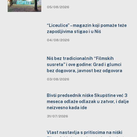
05/08/2026
“Liceulice” – magazin koji pomaže teže
zapošljivima stigao i u Niš
04/08/2026
Niš bez tradicionalnih “Filmskih
susreta” i ove godine: Grad i glumci
bez dogovora, javnost bez odgovora
03/08/2026
Bivši predsednik niške Skupštine već 3
meseca odlaže odlazak u zatvor, i dalje
neizvesno kada ide
31/07/2026
Vlast nastavlja s pritiscima na niški