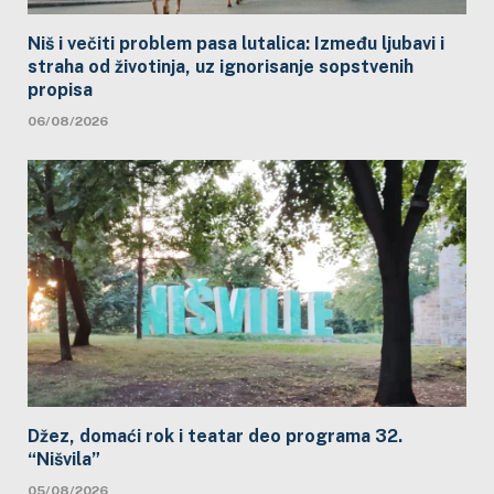
Niš i večiti problem pasa lutalica: Između ljubavi i
straha od životinja, uz ignorisanje sopstvenih
propisa
06/08/2026
Džez, domaći rok i teatar deo programa 32.
“Nišvila”
05/08/2026