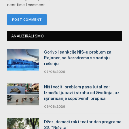
next time I comment.
ANALIZIRALI SMO
Gorivo i sankcije NIS-u problem za
Rajaner, sa Aerodroma se nadaju
rešenju
07/08/2026
Niš i večiti problem pasa lutalica:
Između ljubavi i straha od životinja, uz
ignorisanje sopstvenih propisa
06/08/2026
Džez, domaći rok i teatar deo programa
32. “Nišvila”