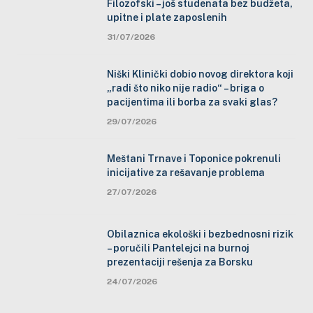
Filozofski – još studenata bez budžeta,
upitne i plate zaposlenih
31/07/2026
Niški Klinički dobio novog direktora koji
„radi što niko nije radio“ – briga o
pacijentima ili borba za svaki glas?
29/07/2026
Meštani Trnave i Toponice pokrenuli
inicijative za rešavanje problema
27/07/2026
Obilaznica ekološki i bezbednosni rizik
– poručili Pantelejci na burnoj
prezentaciji rešenja za Borsku
24/07/2026