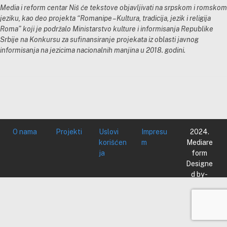
Media i reform centar Niš će tekstove objavljivati na srpskom i romskom
jeziku, kao deo projekta “Romanipe – Kultura, tradicija, jezik i religija
Roma” koji je podržalo Ministarstvo kulture i informisanja Republike
Srbije na Konkursu za sufinansiranje projekata iz oblasti javnog
informisanja na jezicima nacionalnih manjina u 2018. godini.
O nama
Projekti
Uslovi
Impresu
2024.
korišćen
m
Mediare
ja
form
Designe
d by -
Mediare
form