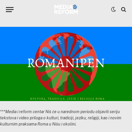
***Media i reform centar Niš će u narednom periodu objaviti seriju
tekstova i video priloga o kulturi, tradiciji, jeziku, religiji, kao i novim
kulturnim praksama Roma u Nišu i okolini.