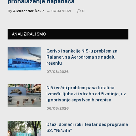
pronalaženje napadača
By
Aleksandar Đokić
16/04/2021
0
ANALIZIRALI SMO
Gorivo i sankcije NIS-u problem za
Rajaner, sa Aerodroma se nadaju
rešenju
07/08/2026
Niš i večiti problem pasa lutalica:
Između ljubavi i straha od životinja, uz
ignorisanje sopstvenih propisa
06/08/2026
Džez, domaći rok i teatar deo programa
32. “Nišvila”