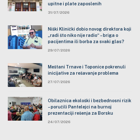
upitne i plate zaposlenih
31/07/2026
Niški Klinički dobio novog direktora koji
„radi što niko nije radio“ – briga o
pacijentima ili borba za svaki glas?
29/07/2026
Meštani Trnave i Toponice pokrenuli
inicijative za rešavanje problema
27/07/2026
Obilaznica ekološki i bezbednosni rizik
– poručili Pantelejci na burnoj
prezentaciji rešenja za Borsku
24/07/2026