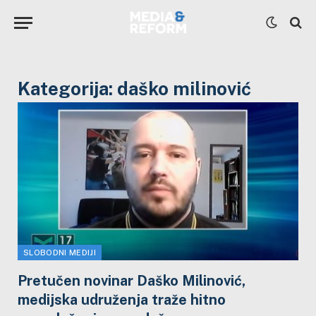
Kategorija:
daško milinović
SLOBODNI MEDIJI
Pretučen novinar Daško Milinović,
medijska udruženja traže hitno