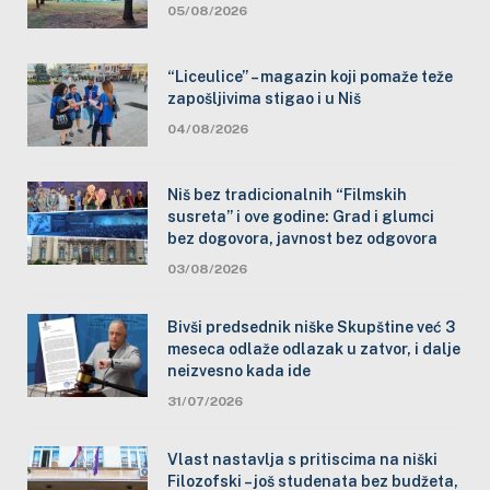
05/08/2026
“Liceulice” – magazin koji pomaže teže
zapošljivima stigao i u Niš
04/08/2026
Niš bez tradicionalnih “Filmskih
susreta” i ove godine: Grad i glumci
bez dogovora, javnost bez odgovora
03/08/2026
Bivši predsednik niške Skupštine već 3
meseca odlaže odlazak u zatvor, i dalje
neizvesno kada ide
31/07/2026
Vlast nastavlja s pritiscima na niški
Filozofski – još studenata bez budžeta,